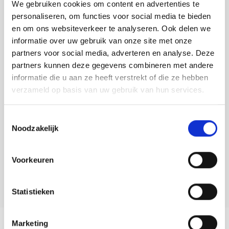
af te ronden.
Tafelkleden voorbedrukt
Merej
Shetl
Woola
We gebruiken cookies om content en advertenties te
Soda 
Krein
Nalle
personaliseren, om functies voor social media te bieden
Toevoegen aan winkelwagen
Tafelkleden met telpatroon
PAKO
Torin
en om ons websiteverkeer te analyseren. Ook delen we
Tiny 
Kreini
Nalle
informatie over uw gebruik van onze site met onze
Buy now, pay later
partners voor social media, adverteren en analyse. Deze
Permi
Veron
Krein
Novit
DELEN:
partners kunnen deze gegevens combineren met andere
informatie die u aan ze heeft verstrekt of die ze hebben
Bekijk meer varianten:
Resty
Krein
Novit
verzameld op basis van uw gebruik van hun services.
Rico 
Krein
Soint
Heeft u een vraag over dit
Toestemmingsselectie
artikel?
Noodzakelijk
Rico 
Rainb
Tuuli
Onze medewerker helpt u met plezier! We proberen uw e-mail zo
RIOLI
snel mogelijk te beantwoorden. Sneller hulp nodig? Bel onze
Voorkeuren
Rainb
Viola
klantenservice: 0592273685.
RTO
Rainb
Viola
Stuur een e-mail
Statistieken
Stitc
Rainb
Viola 
Productomschrijving
Marketing
Studi