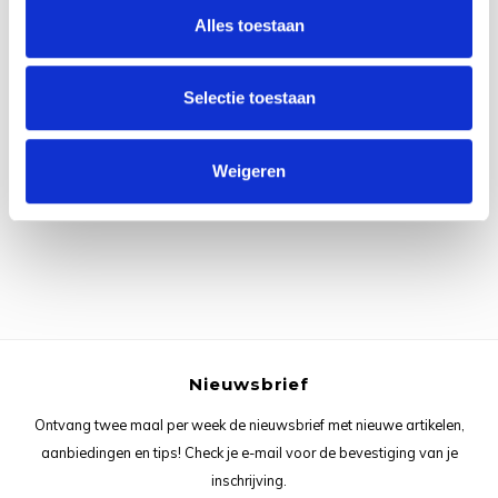
Rainb
Viola
Alles toestaan
Studi
Rainb
Viola
korti
Selectie toestaan
Rainb
Wonde
Verva
Alle reviews
Weigeren
Rainb
Wonde
Je beoordeling toevoegen
Rico M
Rico S
Kleur
Nieuwsbrief
The C
Ontvang twee maal per week de nieuwsbrief met nieuwe artikelen,
Venus 
aanbiedingen en tips! Check je e-mail voor de bevestiging van je
inschrijving.