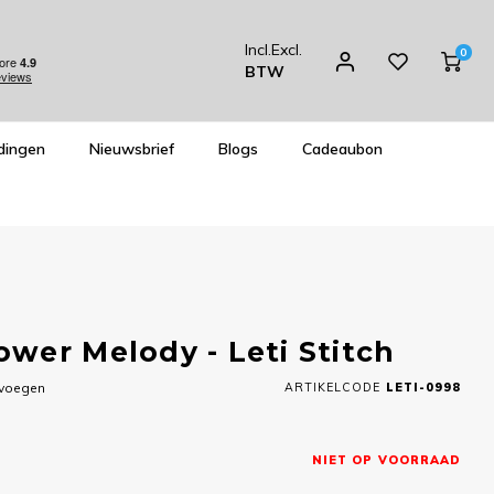
Incl.
Excl.
0
BTW
dingen
Nieuwsbrief
Blogs
Cadeaubon
wer Melody - Leti Stitch
evoegen
ARTIKELCODE
LETI-0998
NIET OP VOORRAAD