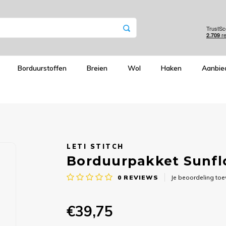
Borduurstoffen
Breien
Wol
Haken
Aanbie
LETI STITCH
Borduurpakket Sunflo
0
REVIEWS
Je beoordeling to
€39,75