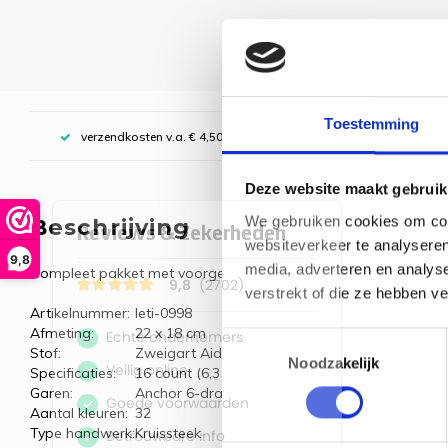
Toestemming
verzendkosten v.a. € 4,50, boven € 70,00 gratis (NL)
Deze website maakt gebruik
We gebruiken cookies om cont
Beschrijving
websiteverkeer te analyseren
9,8
media, adverteren en analys
Compleet pakket met voorgesorteerde borduurgarens.
verstrekt of die ze hebben v
Artikelnummer:
leti-0998
Afmeting:
22 x 18 cm
Toestemmingsselectie
Stof:
Zweigart Aida, donkerblauw
Noodzakelijk
Specificaties:
16 count (6,3 kr/cm)
Garen:
Anchor 6-draads borduurgaren en Madeira glit
Aantal kleuren:
32
Type handwerk:
Kruissteek