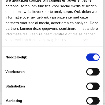
We gebruiken cookies om content en advertenties te
Tafelkleden voorbedrukt
Merej
Shetl
Woola
Tiny 
Krein
Nalle
personaliseren, om functies voor social media te bieden
Toevoegen aan winkelwagen
en om ons websiteverkeer te analyseren. Ook delen we
Tafelkleden met telpatroon
PAKO
Torin
Kreini
Nalle
Buy now, pay later
informatie over uw gebruik van onze site met onze
partners voor social media, adverteren en analyse. Deze
Permi
Veron
DELEN:
Krein
Novit
partners kunnen deze gegevens combineren met andere
Bekijk meer varianten:
informatie die u aan ze heeft verstrekt of die ze hebben
Resty
Krein
Novit
verzameld op basis van uw gebruik van hun services.
Rico 
Heeft u een vraag over dit
Krein
Soint
Toestemmingsselectie
artikel?
Noodzakelijk
Rico 
Rainb
Tuuli
Onze medewerker helpt u met plezier! We proberen uw e-mail zo
snel mogelijk te beantwoorden. Sneller hulp nodig? Bel onze
RIOLI
Voorkeuren
klantenservice: 0592273685.
Rainb
Viola
RTO
Stuur een e-mail
Rainb
Viola
Statistieken
Stitc
Rainb
Viola 
Productomschrijving
Marketing
Studi