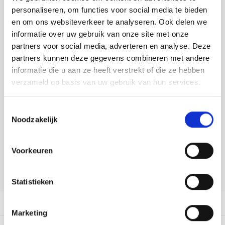
Tafelkleden voorbedrukt
Merej
Shetl
Woola
personaliseren, om functies voor social media te bieden
Soda 
Krein
Nalle
Toevoegen aan winkelwagen
en om ons websiteverkeer te analyseren. Ook delen we
Tafelkleden met telpatroon
PAKO
Torin
Buy now, pay later
informatie over uw gebruik van onze site met onze
Tiny 
Kreini
Nalle
partners voor social media, adverteren en analyse. Deze
DELEN:
Permi
Veron
partners kunnen deze gegevens combineren met andere
Krein
Novit
Bekijk meer varianten:
informatie die u aan ze heeft verstrekt of die ze hebben
Resty
verzameld op basis van uw gebruik van hun services.
Krein
Novit
Heeft u een vraag over dit
Rico 
Krein
Soint
Toestemmingsselectie
artikel?
Noodzakelijk
Rico 
Onze medewerker helpt u met plezier! We proberen uw e-mail zo
Rainb
Tuuli
snel mogelijk te beantwoorden. Sneller hulp nodig? Bel onze
klantenservice: 0592273685.
Voorkeuren
RIOLI
Rainb
Viola
Stuur een e-mail
RTO
Statistieken
Rainb
Viola
Stitc
Productomschrijving
Rainb
Viola 
Marketing
Studi