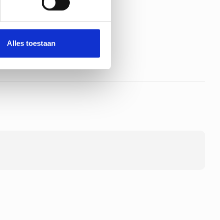
rpakket The
l Parrot - Luca-
Alles toestaan
oduct