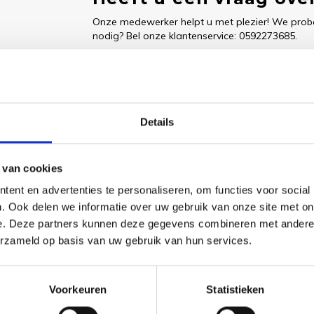
Onze medewerker helpt u met plezier! We probe
nodig? Bel onze klantenservice: 0592273685.
Stuur een e-mail
Details
Goedgekeurd door Webwinkelkeur
betaling achteraf mo
 van cookies
ent en advertenties te personaliseren, om functies voor social
. Ook delen we informatie over uw gebruik van onze site met on
Dit vind je
e. Deze partners kunnen deze gegevens combineren met andere i
erzameld op basis van uw gebruik van hun services.
Borduu
French 
S
€33,85
Voorkeuren
Statistieken
Bekijk pr