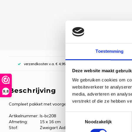
Toestemming
verzendkosten v.a. € 4,95, boven € 70,00 gratis (NL)
Deze website maakt gebruik
We gebruiken cookies om cont
websiteverkeer te analyseren
Beschrijving
9,8
media, adverteren en analys
verstrekt of die ze hebben v
Compleet pakket met voorgesorteerde borduurgarens.
Toestemmingsselectie
Artikelnummer:
ls-bc208
Afmeting:
15 x 16 cm
Noodzakelijk
Stof:
Zweigart Aida, wit