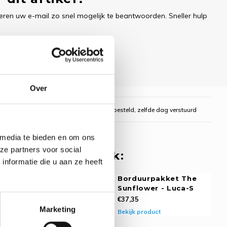
ren uw e-mail zo snel mogelijk te beantwoorden. Sneller hulp
Over
gelijk
Voor 16:00 uur besteld, zelfde dag verstuurd
 media te bieden en om ons
ze partners voor social
 misschien ook leuk:
nformatie die u aan ze heeft
rpakket The
Borduurpakket The
Bulldog - Luca-
Sunflower - Luca-S
€37,35
Marketing
Bekijk product
oduct