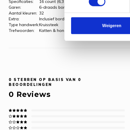
Specificaties:
16 count (6,3 kr/cm)
Garen:
6-draads borduurgaren
Aantal kleuren:
32
Extra:
Inclusief borduurring van het merk Nurge (ø 20
Type handwerk:
Kruissteek
Weigeren
Trefwoorden:
Katten & honden
0
STERREN OP BASIS VAN
0
BEOORDELINGEN
0
Reviews