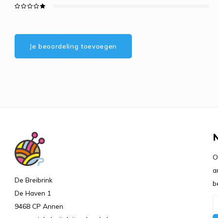
Je beoordeling toevoegen
O
a
De Breibrink
b
De Haven 1
9468 CP Annen