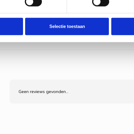
Borduu
Tropica
S
5 mm) - wit
€37,35
Selectie toestaan
Bekijk pr
Geen reviews gevonden...