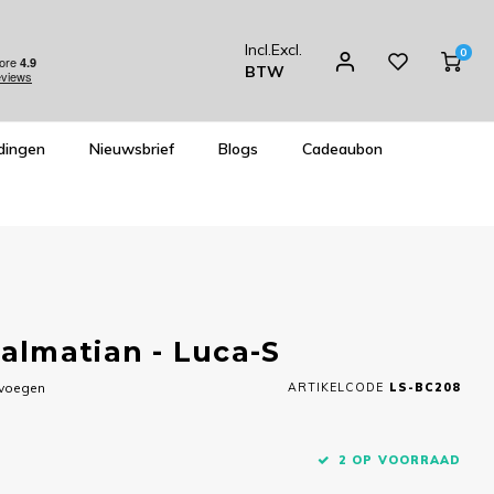
Incl.
Excl.
0
BTW
dingen
Nieuwsbrief
Blogs
Cadeaubon
almatian - Luca-S
evoegen
ARTIKELCODE
LS-BC208
2 OP VOORRAAD