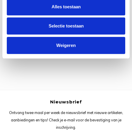
Rainb
Viola
Alles toestaan
Studi
Rainb
Viola
korti
Selectie toestaan
Rainb
Wonde
Verva
Alle reviews
Weigeren
Rainb
Wonde
Je beoordeling toevoegen
Rico M
Rico S
Kleur
Nieuwsbrief
The C
Ontvang twee maal per week de nieuwsbrief met nieuwe artikelen,
Venus 
aanbiedingen en tips! Check je e-mail voor de bevestiging van je
inschrijving.