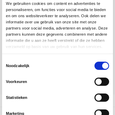
Tafelkleden voorbedrukt
Merej
Shetl
Woola
We gebruiken cookies om content en advertenties te
Toevoegen aan winkelwagen
Soda 
Krein
Nalle
personaliseren, om functies voor social media te bieden
Buy now, pay later
Tafelkleden met telpatroon
PAKO
Torin
en om ons websiteverkeer te analyseren. Ook delen we
Tiny 
Kreini
Nalle
informatie over uw gebruik van onze site met onze
DELEN:
Permi
Veron
partners voor social media, adverteren en analyse. Deze
Bekijk meer varianten:
Krein
Novit
partners kunnen deze gegevens combineren met andere
Resty
informatie die u aan ze heeft verstrekt of die ze hebben
Krein
Novit
verzameld op basis van uw gebruik van hun services.
Heeft u een vraag over dit
Rico 
artikel?
Krein
Soint
Toestemmingsselectie
Onze medewerker helpt u met plezier! We proberen uw e-mail zo
Rico 
Noodzakelijk
Rainb
Tuuli
snel mogelijk te beantwoorden. Sneller hulp nodig? Bel onze
klantenservice: 0592273685.
RIOLI
Rainb
Viola
Voorkeuren
Stuur een e-mail
RTO
Rainb
Viola
Statistieken
Productomschrijving
Stitc
Rainb
Viola 
Dit vind je misschien ook leuk:
Marketing
Studi