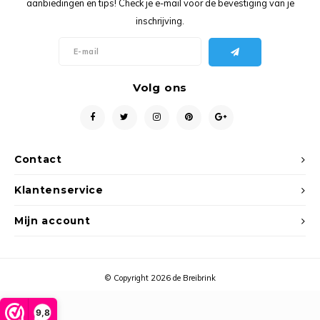
aanbiedingen en tips! Check je e-mail voor de bevestiging van je
Ancho
inschrijving.
Volg ons
Contact
Klantenservice
Mijn account
© Copyright 2026 de Breibrink
9,8