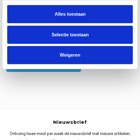
0
Reviews
Rainb
Viola
Alles toestaan
Studi
Rainb
Viola
korti
Selectie toestaan
Rainb
Wonde
Verva
Rainb
Wonde
Alle reviews
Weigeren
Je beoordeling toevoegen
Rico M
Rico S
Kleur
The C
Nieuwsbrief
Venus 
Ontvang twee maal per week de nieuwsbrief met nieuwe artikelen,