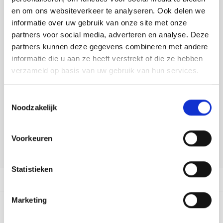
Tafelkleden voorbedrukt
Merej
Shetl
Woola
Buy now, pay later
Tiny 
Krein
Nalle
en om ons websiteverkeer te analyseren. Ook delen we
informatie over uw gebruik van onze site met onze
Tafelkleden met telpatroon
PAKO
Torin
DELEN:
partners voor social media, adverteren en analyse. Deze
Kreini
Nalle
Bekijk meer varianten:
partners kunnen deze gegevens combineren met andere
Permi
Veron
informatie die u aan ze heeft verstrekt of die ze hebben
Krein
Novit
verzameld op basis van uw gebruik van hun services.
Heeft u een vraag over dit
Resty
Krein
Novit
artikel?
Toestemmingsselectie
Rico 
Noodzakelijk
Krein
Soint
Onze medewerker helpt u met plezier! We proberen uw e-mail zo
snel mogelijk te beantwoorden. Sneller hulp nodig? Bel onze
Rico 
klantenservice: 0592273685.
Rainb
Tuuli
Voorkeuren
Stuur een e-mail
RIOLI
Rainb
Viola
Statistieken
RTO
Productomschrijving
Rainb
Viola
Stitc
Marketing
Rainb
Viola 
0
STERREN OP BASIS VAN
0
BEOORDELINGEN
Studi