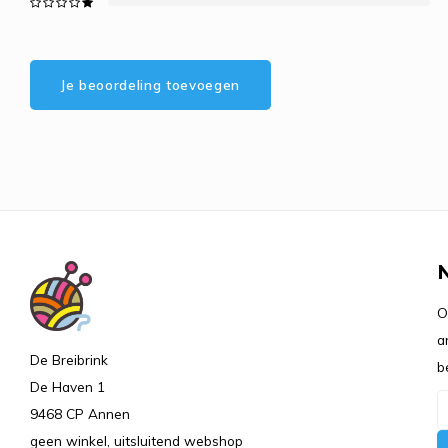
Je beoordeling toevoegen
O
a
De Breibrink
b
De Haven 1
9468 CP Annen
geen winkel, uitsluitend webshop