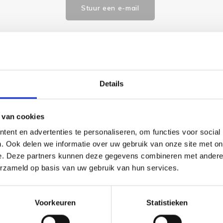
Stuur een e-mail
Goedgekeurd door Webwinkelkeur
betaling achteraf mo
Details
 van cookies
ent en advertenties te personaliseren, om functies voor social
 benodigde borduurstof, garens, patroon, naald en beschrijving.
. Ook delen we informatie over uw gebruik van onze site met on
e. Deze partners kunnen deze gegevens combineren met andere i
erzameld op basis van uw gebruik van hun services.
Voorkeuren
Statistieken