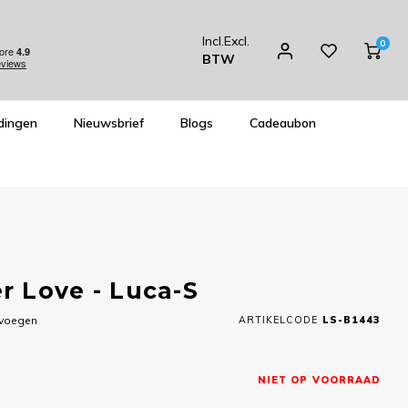
Incl.
Excl.
0
BTW
dingen
Nieuwsbrief
Blogs
Cadeaubon
 Love - Luca-S
evoegen
ARTIKELCODE
LS-B1443
NIET OP VOORRAAD