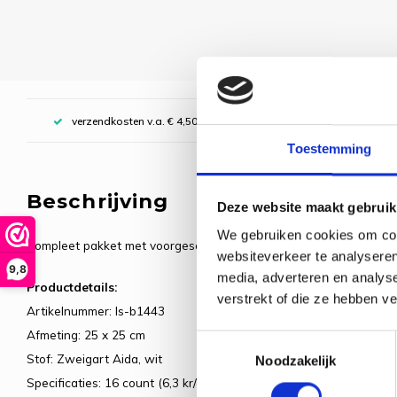
verzendkosten v.a. € 4,50, boven € 70,00 gratis (NL)
Toestemming
Beschrijving
Deze website maakt gebruik
We gebruiken cookies om cont
Compleet pakket met voorgesorteerde borduurgarens. Inclusief de
websiteverkeer te analyseren
9,8
media, adverteren en analys
Productdetails:
verstrekt of die ze hebben v
Artikelnummer: ls-b1443
Afmeting: 25 x 25 cm
Toestemmingsselectie
Stof: Zweigart Aida, wit
Noodzakelijk
Specificaties: 16 count (6,3 kr/cm)