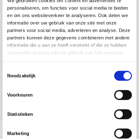
We gebruiken cookies om content en advertenties te
Tafelkleden voorbedrukt
Merej
Shetl
Woola
Soda 
Krein
Nalle
personaliseren, om functies voor social media te bieden
Toevoegen aan winkelwagen
en om ons websiteverkeer te analyseren. Ook delen we
Tafelkleden met telpatroon
PAKO
Torin
Tiny 
Kreini
Nalle
Buy now, pay later
informatie over uw gebruik van onze site met onze
partners voor social media, adverteren en analyse. Deze
Permi
Veron
DELEN:
Krein
Novit
partners kunnen deze gegevens combineren met andere
Bekijk meer varianten:
informatie die u aan ze heeft verstrekt of die ze hebben
Resty
Krein
Novit
verzameld op basis van uw gebruik van hun services.
Rico 
Heeft u een vraag over dit
Krein
Soint
Toestemmingsselectie
artikel?
Noodzakelijk
Rico 
Rainb
Tuuli
Onze medewerker helpt u met plezier! We proberen uw e-mail zo
snel mogelijk te beantwoorden. Sneller hulp nodig? Bel onze
RIOLI
Voorkeuren
klantenservice: 0592273685.
Rainb
Viola
RTO
Stuur een e-mail
Rainb
Viola
Statistieken
Stitc
Rainb
Viola 
Productomschrijving
Marketing
Studi