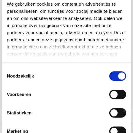
Tafelkleden voorbedrukt
Merej
Shetl
Woola
We gebruiken cookies om content en advertenties te
Toevoegen aan winkelwagen
Soda 
Krein
Nalle
personaliseren, om functies voor social media te bieden
Buy now, pay later
Tafelkleden met telpatroon
PAKO
Torin
en om ons websiteverkeer te analyseren. Ook delen we
Tiny 
Kreini
Nalle
informatie over uw gebruik van onze site met onze
DELEN:
Permi
Veron
partners voor social media, adverteren en analyse. Deze
Bekijk meer varianten:
Krein
Novit
partners kunnen deze gegevens combineren met andere
Resty
informatie die u aan ze heeft verstrekt of die ze hebben
Krein
Novit
verzameld op basis van uw gebruik van hun services.
Heeft u een vraag over dit
Rico 
artikel?
Krein
Soint
Toestemmingsselectie
Onze medewerker helpt u met plezier! We proberen uw e-mail zo
Rico 
Noodzakelijk
Rainb
Tuuli
snel mogelijk te beantwoorden. Sneller hulp nodig? Bel onze
klantenservice: 0592273685.
RIOLI
Rainb
Viola
Voorkeuren
Stuur een e-mail
RTO
Rainb
Viola
Statistieken
Productomschrijving
Stitc
Rainb
Viola 
Dit vind je misschien ook leuk:
Marketing
Studi