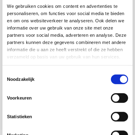
Tafelkleden voorbedrukt
Merej
Shetl
Woola
Je hebt nog
6:40:34
uur om je bestelling
We gebruiken cookies om content en advertenties te
Soda 
Krein
Nalle
af te ronden.
personaliseren, om functies voor social media te bieden
Tafelkleden met telpatroon
PAKO
Torin
en om ons websiteverkeer te analyseren. Ook delen we
Tiny 
Kreini
Nalle
Toevoegen aan winkelwagen
informatie over uw gebruik van onze site met onze
Permi
Veron
Buy now, pay later
partners voor social media, adverteren en analyse. Deze
Krein
Novit
partners kunnen deze gegevens combineren met andere
DELEN:
Resty
informatie die u aan ze heeft verstrekt of die ze hebben
Krein
Novit
Bekijk meer varianten:
verzameld op basis van uw gebruik van hun services.
Rico 
Krein
Soint
Toestemmingsselectie
Heeft u een vraag over dit
Rico 
Noodzakelijk
Rainb
Tuuli
artikel?
RIOLI
Onze medewerker helpt u met plezier! We proberen uw e-mail zo
Rainb
Viola
Voorkeuren
snel mogelijk te beantwoorden. Sneller hulp nodig? Bel onze
klantenservice: 0592273685.
RTO
Rainb
Viola
Statistieken
Stuur een e-mail
Stitc
Rainb
Viola 
Studi