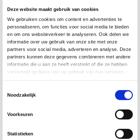
Rainb
Viola
Deze website maakt gebruik van cookies
John james
John james
Studi
John James -
John James -
We gebruiken cookies om content en advertenties te
Rainb
Viola
korti
Borduurnaald #28
Borduurnaald #28
personaliseren, om functies voor social media te bieden
zonder punt
zonder punt
en om ons websiteverkeer te analyseren. Ook delen we
Rainb
Wonde
Verva
informatie over uw gebruik van onze site met onze
Mapje met 25 kleine
Pakje met 5 borduurnaalden
borduurnaalden van John James,
zonder punt.
partners voor social media, adverteren en analyse. Deze
Rainb
Wonde
zonder punt.
partners kunnen deze gegevens combineren met andere
Deliverytime
Deliverytime
informatie die u aan ze heeft verstrekt of die ze hebben
Rico M
€9,55
€2,25
verzameld op basis van uw gebruik van hun services.
Rico S
Toestemmingsselectie
Noodzakelijk
Kleur
The C
Voorkeuren
Venus 
Statistieken