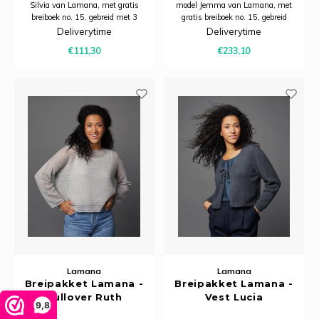
Silvia van Lamana, met gratis
model Jemma van Lamana, met
breiboek no. 15, gebreid met 3
gratis breiboek no. 15, gebreid
kleuren Como.
met dubbele draad Como
Deliverytime
Deliverytime
Cashmere en Modena.
€111,30
€233,10
Lamana
Lamana
Breipakket Lamana -
Breipakket Lamana -
Pullover Ruth
Vest Lucia
9,8