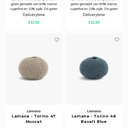
garen gemaakt van 80% merino
garen gemaakt van 80% merino
superfine en 20% zijde. Dit garen
superfine en 20% zijde. Dit garen
combineert de zachtheid en
combineert de zachtheid en
Deliverytime
Deliverytime
warmte van merinowol met de
warmte van merinowol met de
€13,50
€13,50
subtiele glans van zijde.
subtiele glans van zijde.
Lamana
Lamana
Lamana - Torino 47
Lamana - Torino 46
Muscat
Basalt Blue