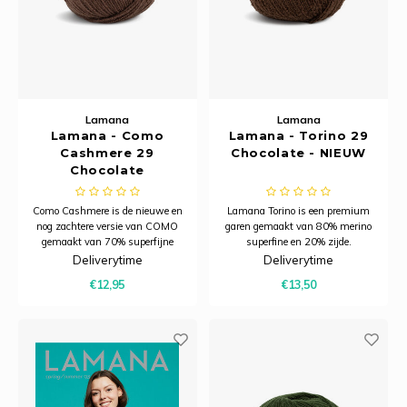
Rainb
Viola
Studi
Rainb
Viola
korti
Rainb
Wonde
Verva
Lamana
Lamana
Lamana - Como
Lamana - Torino 29
Rainb
Wonde
Cashmere 29
Chocolate - NIEUW
Chocolate
Rico M
Como Cashmere is de nieuwe en
Lamana Torino is een premium
nog zachtere versie van COMO
garen gemaakt van 80% merino
Rico S
gemaakt van 70% superfijne
superfine en 20% zijde.
merinowol met 17,5 micron en
Dit garen combineert de
Deliverytime
Deliverytime
30% kasjmier, geschikt voor
zachtheid en warmte van
Kleur
€12,95
€13,50
naalden 3,5 - 4,5 mm.
merinowol met de subtiele glans
van zijde.
The C
Venus 