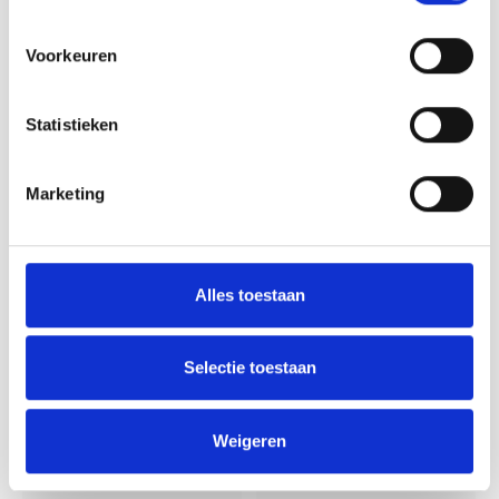
Voorkeuren
Statistieken
Marketing
Lamana
Lamana
Lamana - Cosma 60
Lamana - Cosma 17
Malva
Pink
Alles toestaan
Het Cosma DK-garen is een
Het Cosma DK-garen is een
Selectie toestaan
hedendaagse combinatie
hedendaagse combinatie
van katoen en modal. Het voelt
van katoen en modal. Het voelt
heerlijk zacht aan, heeft een
heerlijk zacht aan, heeft een
Deliverytime
Deliverytime
subtiele glans en dankzij het
subtiele glans en dankzij het
Weigeren
€6,50
€6,50
model is het bijzonder ademend.
model is het bijzonder ademend.
Hierdoor is Cosma uitermate
Hierdoor is Cosma uitermate
geschikt voor zomerbreiprojecten.
geschikt voor zomerbreiprojecten.