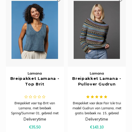
Lamana
Lamana
Breipakket Lamana -
Breipakket Lamana -
Top Brit
Pullover Gudrun
Breipakket voor top Brit van
Breipakket voor deze Fair Isle trui
Lamana, met breiboek
model Gudrun van Lamana, met
Spring/Summer 01, gebreid met
gratis breiboek no. 15, gebreid
één kleur Cosma (Basalt blauw :
met 12 kleuren Como.
Deliverytime
Deliverytime
46).
€35,50
€143,10