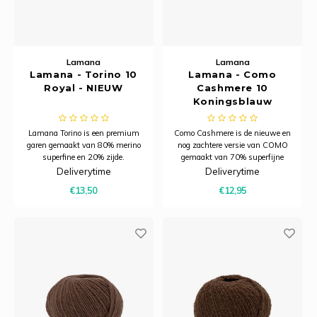
Tafelkleden voorbedrukt
Merej
Shetl
Woola
Soda 
Krein
Nalle
Tafelkleden met telpatroon
PAKO
Torin
Tiny 
Kreini
Nalle
Lamana
Lamana
Permi
Veron
Lamana - Torino 10
Lamana - Como
Krein
Novit
Royal - NIEUW
Cashmere 10
Koningsblauw
Resty
Krein
Novit
Lamana Torino is een premium
Como Cashmere is de nieuwe en
Rico 
garen gemaakt van 80% merino
nog zachtere versie van COMO
Krein
Soint
superfine en 20% zijde.
gemaakt van 70% superfijne
Dit garen combineert de
merinowol met 17,5 micron en
Deliverytime
Deliverytime
Rico 
zachtheid en warmte van
30% kasjmier, geschikt voor
Rainb
Tuuli
€13,50
€12,95
merinowol met de subtiele glans
naalden 3,5 - 4,5 mm.
van zijde.
RIOLI
Rainb
Viola
RTO
Rainb
Viola
Stitc
Rainb
Viola 
Studi