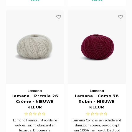
kleurnummers van de Lamana
sterk en duurzaam is.
Milano betekent dat deze draad
een licht mélange in zijn kleur
heeft.
Lamana
Lamana
Lamana - Premia 26
Lamana - Como 78
Crème - NIEUWE
Rubin - NIEUWE
KLEUR
KLEUR
Lamana Premia lijkt op kleine
Lamana Como is een schitterend
wolkjes: zacht, glanzend en
duurzaam garen, vervaardigd
luxueus. Dit garen is
van 100% merinowol. De draad