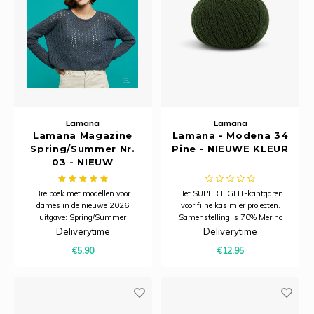
Ancho
Lamana
Lamana
Lamana Magazine
Lamana - Modena 34
Spring/Summer Nr.
Pine - NIEUWE KLEUR
03 - NIEUW
Breiboek met modellen voor
Het SUPER LIGHT-kantgaren
dames in de nieuwe 2026
voor fijne kasjmier projecten.
uitgave: Spring/Summer
Samenstelling is 70% Merino
collectie! Boek met 7 patronen.
Extra Fine en 30% Cashmere,
Deliverytime
Deliverytime
geschikt voor naalden 2 - 4mm.
€5,90
€12,95