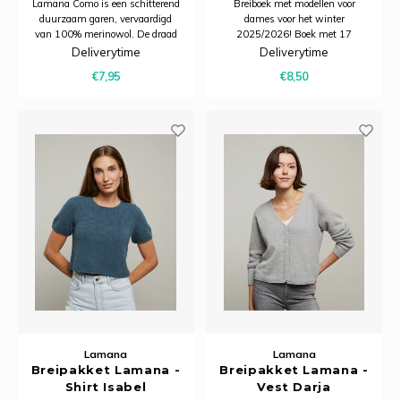
Lamana Como is een schitterend
Breiboek met modellen voor
duurzaam garen, vervaardigd
dames voor het winter
van 100% merinowol. De draad
2025/2026! Boek met 17
heeft een subtiele structuur en
patronen waarin o.a. de nieuwe
Deliverytime
Deliverytime
voelt zacht en comfortabel aan.
kwaliteiten Torino, Roma en
€7,95
€8,50
Como Cashmere worden
gebruikt.
Lamana
Lamana
Breipakket Lamana -
Breipakket Lamana -
Shirt Isabel
Vest Darja