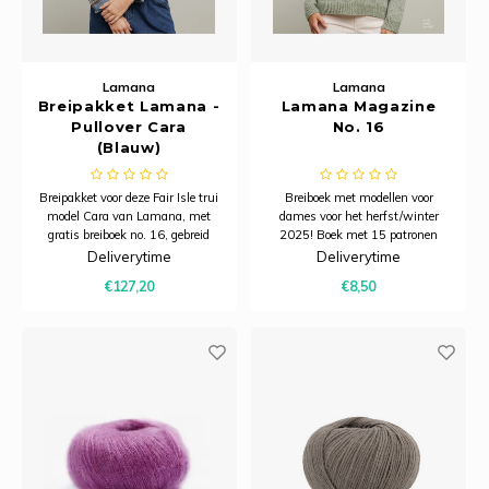
Lamana
Lamana
Breipakket Lamana -
Lamana Magazine
Pullover Cara
No. 16
(Blauw)
Breipakket voor deze Fair Isle trui
Breiboek met modellen voor
model Cara van Lamana, met
dames voor het herfst/winter
gratis breiboek no. 16, gebreid
2025! Boek met 15 patronen
met 9 kleuren Como.
waarin o.a. de nieuwe
Deliverytime
Deliverytime
kwaliteiten Torino, Roma en
€127,20
€8,50
Como Cashmere worden
gebruikt.