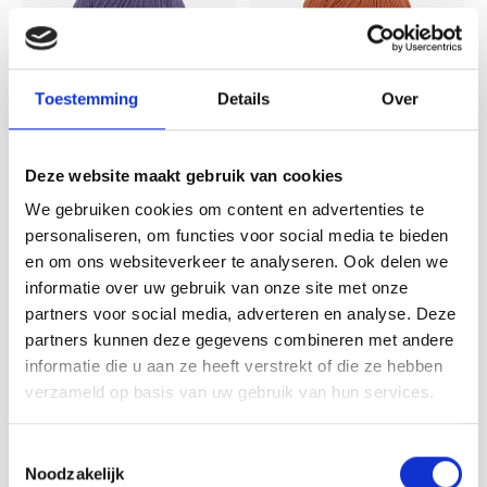
Toestemming
Details
Over
Deze website maakt gebruik van cookies
Lamana
Lamana
Lamana - Perla 31
Lamana - Perla 25
We gebruiken cookies om content en advertenties te
Plum
Kupfer
personaliseren, om functies voor social media te bieden
en om ons websiteverkeer te analyseren. Ook delen we
informatie over uw gebruik van onze site met onze
Het DK-garen van de ongewone
Het DK-garen van de ongewone
mix van zijde, pima-katoen en
mix van zijde, pima-katoen en
partners voor social media, adverteren en analyse. Deze
baby-alpaca is uiterst veelzijdig
baby-alpaca is uiterst veelzijdig
partners kunnen deze gegevens combineren met andere
en een ideale keuze voor het hele
en een ideale keuze voor het hele
Deliverytime
Deliverytime
informatie die u aan ze heeft verstrekt of die ze hebben
jaar. Het wordt gekenmerkt door
jaar. Het wordt gekenmerkt door
€8,95
€8,95
een geweldige grip en een nobele
een geweldige grip en een nobele
verzameld op basis van uw gebruik van hun services.
uitstraling met een lichte glans.
uitstraling met een lichte glans.
Toestemmingsselectie
Noodzakelijk