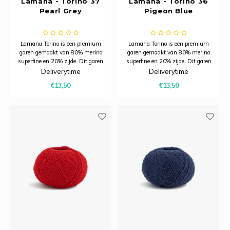
Lamana - Torino 37
Lamana - Torino 36
Pearl Grey
Pigeon Blue
Lamana Torino is een premium
Lamana Torino is een premium
garen gemaakt van 80% merino
garen gemaakt van 80% merino
superfine en 20% zijde. Dit garen
superfine en 20% zijde. Dit garen
combineert de zachtheid en
combineert de zachtheid en
Deliverytime
Deliverytime
warmte van merinowol met de
warmte van merinowol met de
€13,50
€13,50
subtiele glans van zijde.
subtiele glans van zijde.