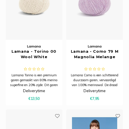
Lamana
Lamana
Lamana - Torino 00
Lamana - Como 79 M
Wool White
Magnolia Melange
Lamana Torino is een premium
Lamana Como is een schitterend
garen gemaakt van 80% merino
duurzaam garen, vervaardigd
superfine en 20% zijde. Dit garen
van 100% merinowol. De draad
combineert de zachtheid en
heeft een subtiele structuur en
Deliverytime
Deliverytime
warmte van merinowol met de
voelt zacht en comfortabel aan.
€13,50
€7,95
subtiele glans van zijde.