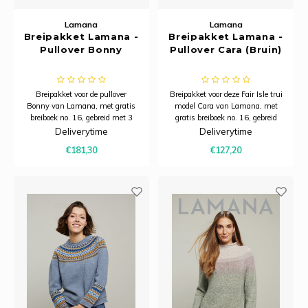
Lamana
Lamana
Breipakket Lamana -
Breipakket Lamana -
Pullover Bonny
Pullover Cara (Bruin)
Breipakket voor de pullover
Breipakket voor deze Fair Isle trui
Bonny van Lamana, met gratis
model Cara van Lamana, met
breiboek no. 16, gebreid met 3
gratis breiboek no. 16, gebreid
dubbele draden, te weten: Milano
met 9 kleuren Como.
Deliverytime
Deliverytime
(1 draad) en Premia (2
€181,30
€127,20
draden/kleuren).