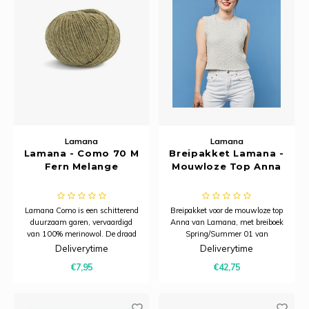
Lamana
Lamana
Lamana - Como 70 M
Breipakket Lamana -
Fern Melange
Mouwloze Top Anna
Lamana Como is een schitterend
Breipakket voor de mouwloze top
duurzaam garen, vervaardigd
Anna van Lamana, met breiboek
van 100% merinowol. De draad
Spring/Summer 01 van
heeft een subtiele structuur en
Lamana, gebreid met Como.
Deliverytime
Deliverytime
voelt zacht en comfortabel aan.
€7,95
€42,75