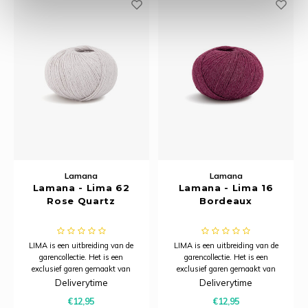
Lamana
Lamana
Lamana - Lima 62
Lamana - Lima 16
Rose Quartz
Bordeaux
LIMA is een uitbreiding van de
LIMA is een uitbreiding van de
garencollectie. Het is een
garencollectie. Het is een
exclusief garen gemaakt van
exclusief garen gemaakt van
50% Zuid-Amerikaanse
50% Zuid-Amerikaanse
Deliverytime
Deliverytime
merinowol (mulesing-vrij), 25%
merinowol (mulesing-vrij), 25%
€12,95
€12,95
zijde en 25% baby-alpaca,
zijde en 25% baby-alpaca,