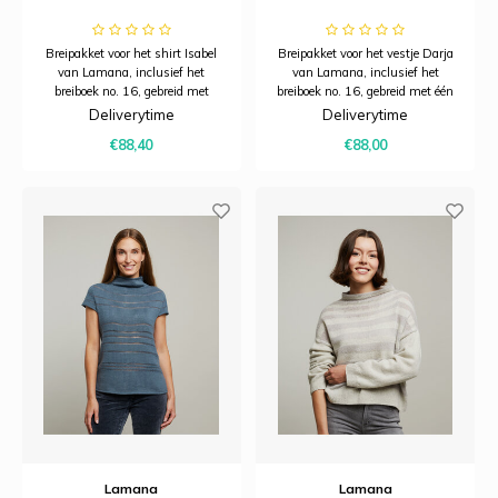
Breipakket voor het shirt Isabel
Breipakket voor het vestje Darja
van Lamana, inclusief het
van Lamana, inclusief het
breiboek no. 16, gebreid met
breiboek no. 16, gebreid met één
dubbele draad in één kleur
kleur Como.
Deliverytime
Deliverytime
Modena en Torino.
€88,40
€88,00
Lamana
Lamana