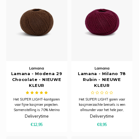
Lamana
Lamana
Lamana - Modena 29
Lamana - Milano 78
Chocolate - NIEUWE
Rubin - NIEUWE
KLEUR
KLEUR
Het SUPER LIGHT-kantgaren
Het SUPER LIGHT garen voor
voor fijne kasjmier projecten.
kasjmierzachte breisels is een
Samenstelling is 70% Merino
allrounder voor het hele jaar,
Extra Fine en 30% Cashmere,
geschikt voor naalden 2,5 - 3,5
Deliverytime
Deliverytime
geschikt voor naalden 2 - 4mm.
mm. De letter M achter de
€12,95
€8,95
kleurnummers van de Lamana
Milano betekent dat deze draad
een licht mélange in zijn kleur