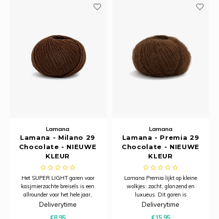
heeft.
Lamana
Lamana
Lamana - Milano 29
Lamana - Premia 29
Chocolate - NIEUWE
Chocolate - NIEUWE
KLEUR
KLEUR
Het SUPER LIGHT garen voor
Lamana Premia lijkt op kleine
kasjmierzachte breisels is een
wolkjes: zacht, glanzend en
allrounder voor het hele jaar,
luxueus. Dit garen is
geschikt voor naalden 2,5 - 3,5
samengesteld uit super kid
Deliverytime
Deliverytime
mm. De letter M achter de
mohair en zijde, waardoor het
€8,95
€15,95