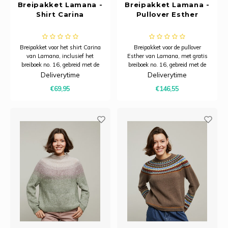
Breipakket Lamana -
Breipakket Lamana -
Shirt Carina
Pullover Esther
Breipakket voor het shirt Carina
Breipakket voor de pullover
van Lamana, inclusief het
Esther van Lamana, met gratis
breiboek no. 16, gebreid met de
breiboek no. 16, gebreid met de
Cosma en Premia.
Roma en Como Cashmere.
Deliverytime
Deliverytime
€69,95
€146,55