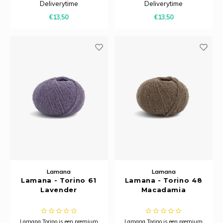
combineert de zachtheid en
combineert de zachtheid en
Deliverytime
Deliverytime
warmte van merinowol met de
warmte van merinowol met de
€13,50
€13,50
subtiele glans van zijde.
subtiele glans van zijde.
Lamana
Lamana
Lamana - Torino 61
Lamana - Torino 48
Lavender
Macadamia
Lamana Torino is een premium
Lamana Torino is een premium