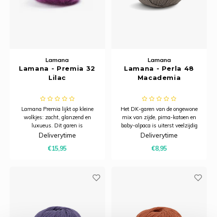
Lamana
Lamana
Lamana - Premia 32
Lamana - Perla 48
Lilac
Macademia
Lamana Premia lijkt op kleine
Het DK-garen van de ongewone
wolkjes: zacht, glanzend en
mix van zijde, pima-katoen en
luxueus. Dit garen is
baby-alpaca is uiterst veelzijdig
samengesteld uit super kid
en een ideale keuze voor het hele
Deliverytime
Deliverytime
mohair en zijde, waardoor het
jaar. Het wordt gekenmerkt door
€15,95
€8,95
sterk en duurzaam is.
een geweldige grip en een nobele
uitstraling met een lichte glans.