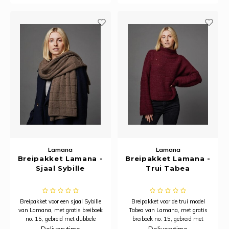
Lamana
Lamana
Breipakket Lamana -
Breipakket Lamana -
Sjaal Sybille
Trui Tabea
Breipakket voor een sjaal Sybille
Breipakket voor de trui model
van Lamana, met gratis breiboek
Tabea van Lamana, met gratis
no. 15, gebreid met dubbele
breiboek no. 15, gebreid met
draad Como kleur 48. 12 bollen.
dubbele draad Como en Premia.
Deliverytime
Deliverytime