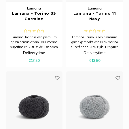
Lamana
Lamana
Lamana - Torino 33
Lamana - Torino 11
Carmine
Navy
Lamana Torino is een premium
Lamana Torino is een premium
garen gemaakt van 80% merino
garen gemaakt van 80% merino
superfine en 20% zijde. Dit garen
superfine en 20% zijde. Dit garen
combineert de zachtheid en
combineert de zachtheid en
Deliverytime
Deliverytime
warmte van merinowol met de
warmte van merinowol met de
€13,50
€13,50
subtiele glans van zijde.
subtiele glans van zijde.