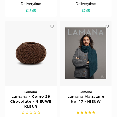
samengesteld uit super kid
heeft een subtiele structuur en
Deliverytime
Deliverytime
mohair en zijde, waardoor het
voelt zacht en comfortabel aan.
€15,95
€7,95
sterk en duurzaam is.
Lamana
Lamana
Lamana - Como 29
Lamana Magazine
Chocolate - NIEUWE
No. 17 - NIEUW
KLEUR