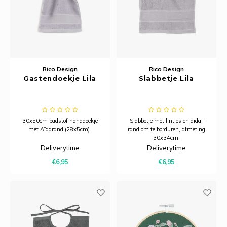
Rico Design
Rico Design
Gastendoekje Lila
Slabbetje Lila
30x50cm badstof handdoekje
Slabbetje met lintjes en aida-
met Aïdarand (28x5cm).
rand om te borduren, afmeting
30x34cm.
Deliverytime
Deliverytime
€6,95
€6,95