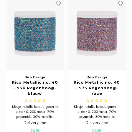
Rico Design
Rico Design
Rico Metallic no. 40
Rico Metallic no. 40
- 936 Regenboog-
- 935 Regenboog-
blauw
roze
Klosje metallic borduurgaren in
Klosje metallic borduurgaren in
dikte 40, 200 meter, 70%
dikte 40, 200 meter, 70%
polyamide, 30% metallic,
polyamide, 30% metallic,
wasbaar op 60 graden. Niet
wasbaar op 60 graden. Niet
Deliverytime
Deliverytime
splitsbaar.
splitsbaar.
€4,95
€4,95