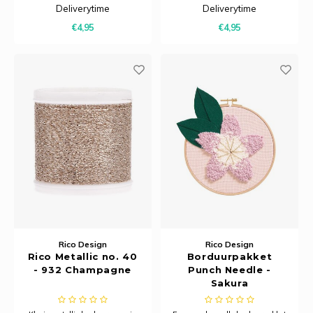
wasbaar op 60 graden. Niet
wasbaar op 60 graden. Niet
Deliverytime
Deliverytime
splitsbaar.
splitsbaar.
€4,95
€4,95
Rico Design
Rico Design
Rico Metallic no. 40
Borduurpakket
- 932 Champagne
Punch Needle -
Sakura
Kersenbloesem blad
groen