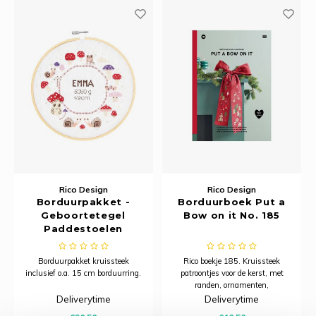
Rico Design
Rico Design
Borduurpakket -
Borduurboek Put a
Geboortetegel
Bow on it No. 185
Paddestoelen
Borduurpakket kruissteek
Rico boekje 185. Kruissteek
inclusief o.a. 15 cm borduurring.
patroontjes voor de kerst, met
randen, ornamenten,
schilderijen, advents etc.
Deliverytime
Deliverytime