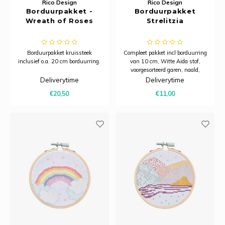
Rico Design
Rico Design
Borduurpakket -
Borduurpakket
Wreath of Roses
Strelitzia
Borduurpakket kruissteek
Compleet pakket incl borduurring
inclusief o.a. 20 cm borduurring.
van 10 cm, Witte Aida stof,
voorgesorteerd garen, naald,
patroon en instructies.
Deliverytime
Deliverytime
€20,50
€11,00