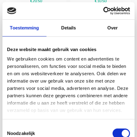
€20,50
€10,50
Toestemming
Details
Over
Deze website maakt gebruik van cookies
We gebruiken cookies om content en advertenties te
personaliseren, om functies voor social media te bieden
en om ons websiteverkeer te analyseren. Ook delen we
informatie over uw gebruik van onze site met onze
partners voor social media, adverteren en analyse. Deze
partners kunnen deze gegevens combineren met andere
Rico Design
Rico Design
Borduurboek
Dekoratieraam
informatie die u aan ze heeft verstrekt of die ze hebben
Badkamer Cherry
Houten Lijst
verzameld op basis van uw gebruik van hun services.
Blossom Magic No.
Vierkant Groot
184
Toestemmingsselectie
Rico boekje 184. Kruissteek
Materiaal: Hout, set van 2 (zoals
patroontjes in randen voor
afgebeeld). Afmeting: Kleinste
Noodzakelijk
handdoeken en gastendoekjes,
lijstje heeft een binnenmaat van