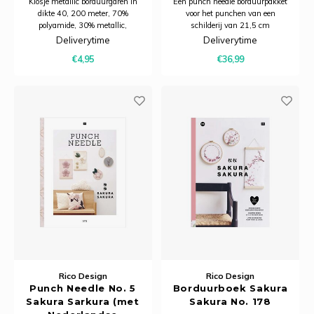
Klosje metallic borduurgaren in
Een punch needle borduurpakket
dikte 40, 200 meter, 70%
voor het punchen van een
polyamide, 30% metallic,
schilderij van 21,5 cm
wasbaar op 60 graden. Niet
doorsnede.
Deliverytime
Deliverytime
splitsbaar.
€4,95
€36,99
Rico Design
Rico Design
Punch Needle No. 5
Borduurboek Sakura
Sakura Sarkura (met
Sakura No. 178