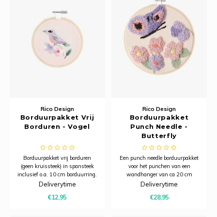
Rico Design
Rico Design
Borduurpakket Vrij
Borduurpakket
Borduren - Vogel
Punch Needle -
Butterfly
Borduurpakket vrij borduren
Een punch needle borduurpakket
(geen kruissteek) in spansteek
voor het punchen van een
inclusief o.a. 10 cm borduurring.
wandhanger van ca 20 cm
doorsnede.
Deliverytime
Deliverytime
€12,95
€28,95