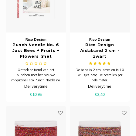
Rico Design
Rico Design
Punch Needle No. 6
Rico Design
Just Bees + Fruits +
Aidaband 2 cm -
Flowers (met
zwart
Nederlandse
vertaling)
Ontdek de trend van het
De band is 2 cm. breed en is 10
punchen met het nieuwe
kruisjes hoog. Te bestellen per
magazine Rico Punch Needle no.
hele meter.
6 Just Bees + Fruits + Flowers!
Deliverytime
Deliverytime
€10,95
€2,40