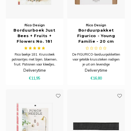
Rico Design
Rico Design
Borduurboek Just
Borduurpakket
Bees + Fruits +
Figurico - Young
Flowers No. 181
Familie - 20 cm
Rico boekje 181. Kruissteek
De FIGURICO-borduurpakketten
patroontjes met bijen, bloemen,
voor getelde kruissteken nodigen
fruit. Patronen voor kleedjes,
je uit om levendige
lopertjes, kussens, onderzetters,
borduurafbeeldingen te maken
Deliverytime
Deliverytime
servetten, linten en veel meer.
met liefdevol ontworpen mensen.
€11,95
€16,80
De verschillende ontwerpen over
de thema's familie, vriendschap
en relatie kunnen worden
gepersonaliseerd - of h