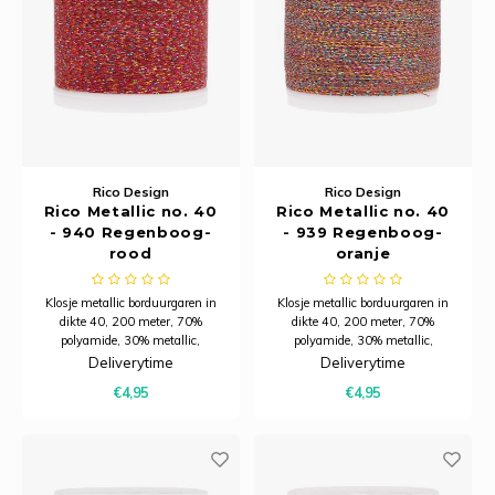
Rico Design
Rico Design
Rico Metallic no. 40
Rico Metallic no. 40
- 940 Regenboog-
- 939 Regenboog-
rood
oranje
Klosje metallic borduurgaren in
Klosje metallic borduurgaren in
dikte 40, 200 meter, 70%
dikte 40, 200 meter, 70%
polyamide, 30% metallic,
polyamide, 30% metallic,
wasbaar op 60 graden. Niet
wasbaar op 60 graden. Niet
Deliverytime
Deliverytime
splitsbaar.
splitsbaar.
€4,95
€4,95