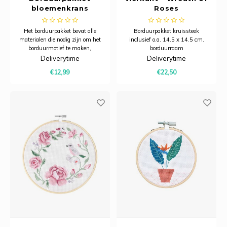
bloemenkrans
Roses
Het borduurpakket bevat alle
Borduurpakket kruissteek
materialen die nodig zijn om het
inclusief o.a. 14.5 x 14.5 cm.
borduurmotief te maken,
borduurraam
inclusief telstof, borduurgaren,
Deliverytime
Deliverytime
borduurring, borduurnaald en
€12,99
€22,50
gedetailleerde instructies.