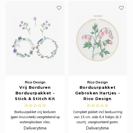
Rainb
Viola
Studi
Rainb
Viola
korti
Rainb
Wonde
Verva
Rainb
Wonde
Rico M
Rico S
Rico Design
Rico Design
Vrij Borduren
Borduurpakket
Kleur
Borduurpakket -
Gebroken Hartjes -
Stick & Stitch Kit
Rico Design
Bloemenkrans XL
The C
Borduurpakket vrij borduren
Compleet pakket incl borduurring
(geen kruissteek) voorgetekend op
van 15 cm, aida 6,4 hokjes (6,3
Venus 
wateroplosbaar vlies.
count), voorgesorteerd garen,
naald, patroon en instructies
Deliverytime
Deliverytime
(Nederlands).