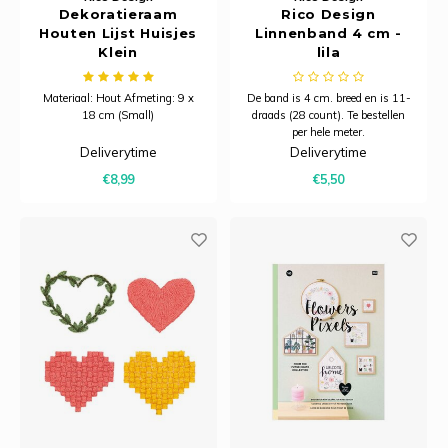
Dekoratieraam
Rico Design
Houten Lijst Huisjes
Linnenband 4 cm -
Klein
lila
Materiaal: Hout Afmeting: 9 x
De band is 4 cm. breed en is 11-
18 cm (Small)
draads (28 count). Te bestellen
per hele meter.
Deliverytime
Deliverytime
€8,99
€5,50