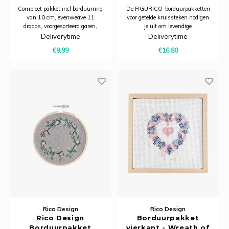
Compleet pakket incl borduurring
De FIGURICO-borduurpakketten
van 10 cm, evenweave 11
voor getelde kruissteken nodigen
draads, voorgesorteerd garen,
je uit om levendige
naald, patroon en instructies
borduurafbeeldingen te maken
Deliverytime
Deliverytime
(Nederlands).
met liefdevol ontworpen mensen.
€9,99
€16,80
De verschillende ontwerpen over
de thema's familie, vriendschap
en relatie kunnen worden
gepersonaliseerd - of h
Rico Design
Rico Design
Rico Design
Borduurpakket
Borduurpakket
vierkant - Wreath of