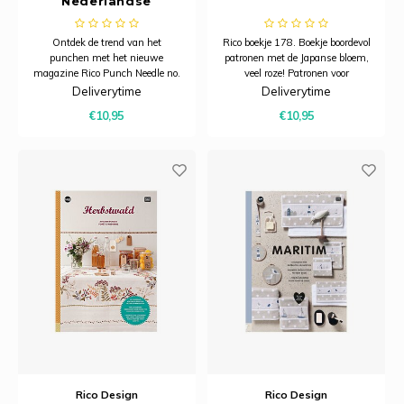
Nederlandse
vertaling)
Ontdek de trend van het
Rico boekje 178. Boekje boordevol
punchen met het nieuwe
patronen met de Japanse bloem,
magazine Rico Punch Needle no.
veel roze! Patronen voor
5 Sakura Sakura!
tafelbanden, tafelkleedjes,
Deliverytime
Deliverytime
kussens, hangertjes,
€10,95
€10,95
geschenkverpakkingen enz. Dit
boekje bestaat uit 96 pagina's.
Rico Design
Rico Design