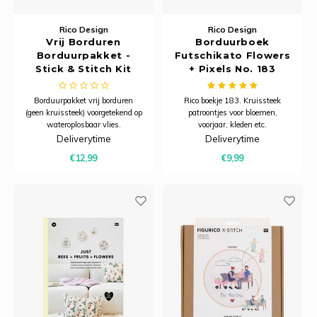
Rico Design
Rico Design
Vrij Borduren
Borduurboek
Borduurpakket -
Futschikato Flowers
Stick & Stitch Kit
+ Pixels No. 183
Pixel Art Hearts
Borduurpakket vrij borduren
Rico boekje 183. Kruissteek
(geen kruissteek) voorgetekend op
patroontjes voor bloemen,
wateroplosbaar vlies.
voorjaar, kleden etc.
Deliverytime
Deliverytime
€12,99
€9,99