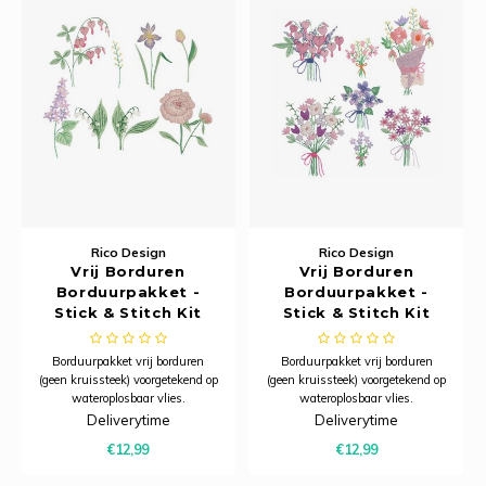
Tafelkleden voorbedrukt
Merej
Shetl
Woola
Tiny 
Krein
Nalle
Tafelkleden met telpatroon
PAKO
Torin
Kreini
Nalle
Permi
Veron
Krein
Novit
Resty
Krein
Novit
Rico 
Krein
Soint
Rico Design
Rico Design
Vrij Borduren
Vrij Borduren
Rico 
Rainb
Tuuli
Borduurpakket -
Borduurpakket -
Stick & Stitch Kit
Stick & Stitch Kit
RIOLI
Bloemen XL
Bloemboeketten XL
Rainb
Viola
Borduurpakket vrij borduren
Borduurpakket vrij borduren
RTO
(geen kruissteek) voorgetekend op
(geen kruissteek) voorgetekend op
Rainb
Viola
wateroplosbaar vlies.
wateroplosbaar vlies.
Deliverytime
Deliverytime
Stitc
Rainb
Viola 
€12,99
€12,99
Studi