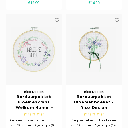
Ancho
€12,99
€14,50
Rico Design
Rico Design
Borduurpakket
Borduurpakket
Bloemenkrans
Bloemenboeket -
'Welkom Home' -
Rico Design
Rico Design
Compleet pakket incl borduurring
Compleet pakket incl borduurring
van 20 cm, aida 6,4 hokjes (6,3
van 10 cm, aida 5,4 hokjes (14-