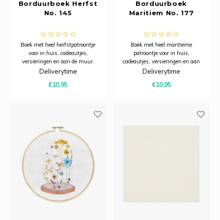
Borduurboek Herfst
Borduurboek
No. 145
Maritiem No. 177
Boek met heel herfstpatroontje
Boek met heel maritieme
voor in huis, cadeautjes,
patroontje voor in huis,
versieringen en aan de muur.
cadeautjes, versieringen en aan
de muur. Klik op de foto om meer
Deliverytime
Deliverytime
projecten uit het boek te zien.
€10,95
€10,95