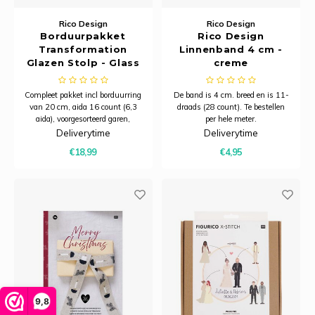
Rico Design
Rico Design
Borduurpakket
Rico Design
Transformation
Linnenband 4 cm -
Glazen Stolp - Glass
creme
Bell
Compleet pakket incl borduurring
De band is 4 cm. breed en is 11-
van 20 cm, aida 16 count (6,3
draads (28 count). Te bestellen
aida), voorgesorteerd garen,
per hele meter.
naald, patroon en instructies.
Deliverytime
Deliverytime
€18,99
€4,95
9,8