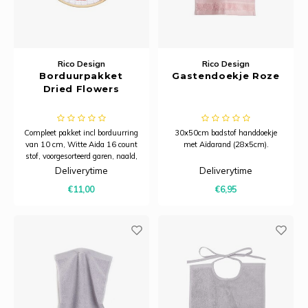
Rico Design
Rico Design
Borduurpakket
Gastendoekje Roze
Dried Flowers
Compleet pakket incl borduurring
30x50cm badstof handdoekje
van 10 cm, Witte Aida 16 count
met Aïdarand (28x5cm).
stof, voorgesorteerd garen, naald,
patroon en instructies.
Deliverytime
Deliverytime
€11,00
€6,95