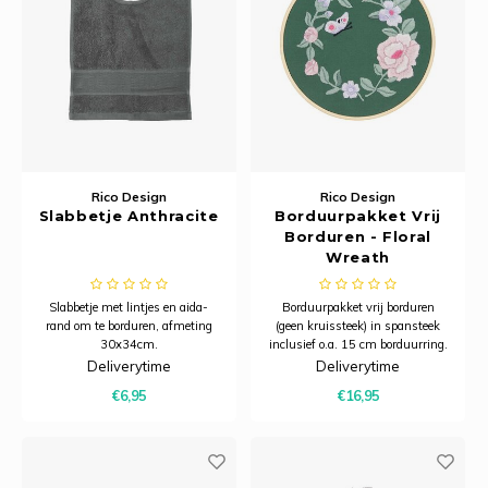
Rico Design
Rico Design
Slabbetje Anthracite
Borduurpakket Vrij
Borduren - Floral
Wreath
Slabbetje met lintjes en aida-
Borduurpakket vrij borduren
rand om te borduren, afmeting
(geen kruissteek) in spansteek
30x34cm.
inclusief o.a. 15 cm borduurring.
Deliverytime
Deliverytime
€6,95
€16,95