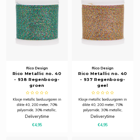
Rico Design
Rico Design
Rico Metallic no. 40
Rico Metallic no. 40
- 938 Regenboog-
- 937 Regenboog-
groen
geel
Klosje metallic borduurgaren in
Klosje metallic borduurgaren in
dikte 40, 200 meter, 70%
dikte 40, 200 meter, 70%
polyamide, 30% metallic,
polyamide, 30% metallic,
wasbaar op 60 graden. Niet
wasbaar op 60 graden. Niet
Deliverytime
Deliverytime
splitsbaar.
splitsbaar.
€4,95
€4,95