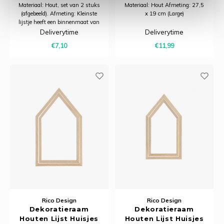
Materiaal: Hout, set van 2 stuks
Materiaal: Hout Afmeting: 27,5
(afgebeeld). Afmeting: Kleinste
x 19 cm (Large)
lijstje heeft een binnenmaat van
4 x 4 cm. Grootste lijstje heeft
Deliverytime
Deliverytime
een binnenmaat van 5,5 x 5,5
€7,10
€11,99
cm
Rico Design
Rico Design
Dekoratieraam
Dekoratieraam
Houten Lijst Huisjes
Houten Lijst Huisjes