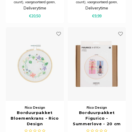
count), voorgesorteerd garen,
count), voorgesorteerd garen,
naald, patroon en instructies
naald, patroon en instructies
Deliverytime
Deliverytime
(Nederlands).
(Nederlands).
€20,50
€9,99
Rico Design
Rico Design
Borduurpakket
Borduurpakket
Bloemenkrans - Rico
Figurico -
Design
Summerlove - 20 cm