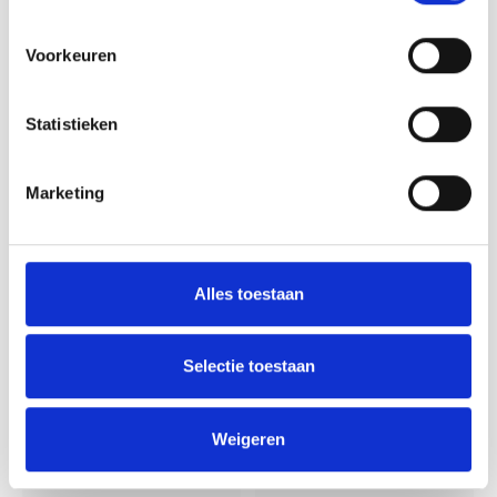
Voorkeuren
Statistieken
Marketing
The Crafty Kit Company
The Crafty Kit Company
Borduurpakket
Borduurpakket
Matchbox - So
Matchbox - All You
Grateful Furr You -
Need is a Cat - The
The Crafty Kit
Crafty Kit Company
Alles toestaan
Company
Compleet pakketje met DMC
Compleet pakketje met DMC
borduurgarens. Inclusief de
borduurgarens. Inclusief de
benodigde borduurstof, garens,
benodigde borduurstof, garens,
Selectie toestaan
patroon, naald en beschrijving.
patroon, naald en beschrijving.
Deliverytime
Deliverytime
Dit pakket is verpakt in een
Dit pakket is verpakt in een
€12,50
€12,50
kartonnen verpakking en is
kartonnen verpakking en is
zorgvuldig ontworpen om een ​​
zorgvuldig ontworpen om een ​​
Weigeren
praktische, karaktervolle
praktische, karaktervolle
sleutelhanger te creëren d
sleutelhanger te creëren d