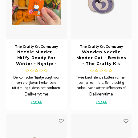
Ancho
The Crafty Kit Company
The Crafty Kit Company
Needle Minder -
Wooden Needle
Miffy Ready for
Minder Cat - Besties
Winter - Nijntje -
- The Crafty Kit
The Crafty Kit
Company
Company
De iconische Nijntje zorgt voor
Twee knuffelende katten vormen
een vrolijke en herkenbare
samen een hart. Een prachtig
uitstraling tijdens het borduren.
cadeau voor kattenliefhebbers of
Deze hoogwaardige enamel
gewoon voor jezelf. Deze houten
Deliverytime
Deliverytime
needle minder is voorzien van
needle minder is vervaardigd uit
€10,65
€12,65
een sterke magneet waarmee je
verantwoord geproduceerd
hem eenvoudig op je borduur- of
esdoornfineer. Het lichte,
kruissteekwerk bevestigt. Zo
duurzame materiaal heeft een
blijft je naald
natuurlijke uits