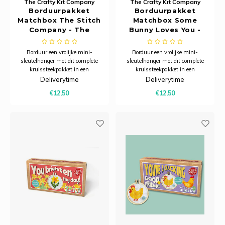
The Crafty Kit Company
The Crafty Kit Company
Borduurpakket
Borduurpakket
Matchbox The Stitch
Matchbox Some
Company - The
Bunny Loves You -
Crafty Kit Company
The Crafty Kit
Company
Borduur een vrolijke mini-
Borduur een vrolijke mini-
sleutelhanger met dit complete
sleutelhanger met dit complete
kruissteekpakket in een
kruissteekpakket in een
charmant luciferdoosje – een
charmant luciferdoosje – een
Deliverytime
Deliverytime
creatief projectje dat ook perfect is
creatief projectje dat ook perfect is
€12,50
€12,50
om cadeau te geven.
om cadeau te geven.