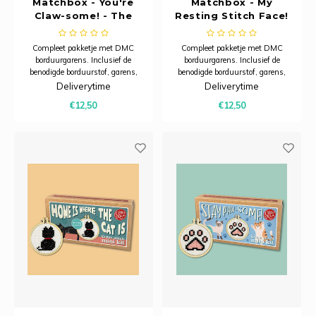
Matchbox - You're
Matchbox - My
Claw-some! - The
Resting Stitch Face!
Crafty Kit Company
- The Crafty Kit
Company
Compleet pakketje met DMC
Compleet pakketje met DMC
borduurgarens. Inclusief de
borduurgarens. Inclusief de
benodigde borduurstof, garens,
benodigde borduurstof, garens,
patroon, naald en beschrijving.
patroon, naald en beschrijving.
Deliverytime
Deliverytime
Dit pakket is verpakt in een
Dit pakket is verpakt in een
€12,50
€12,50
kartonnen verpakking en is
kartonnen verpakking en is
zorgvuldig ontworpen om een ​​
zorgvuldig ontworpen om een ​​
praktische, karaktervolle
praktische, karaktervolle
sleutelhanger te creëren d
sleutelhanger te creëren