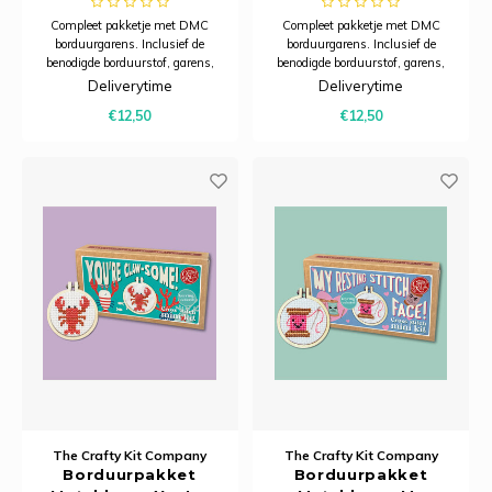
Compleet pakketje met DMC
Compleet pakketje met DMC
borduurgarens. Inclusief de
borduurgarens. Inclusief de
benodigde borduurstof, garens,
benodigde borduurstof, garens,
patroon, naald en beschrijving.
patroon, naald en beschrijving.
Deliverytime
Deliverytime
Dit pakket is verpakt in een
Dit pakket is verpakt in een
€12,50
€12,50
kartonnen verpakking en is
kartonnen verpakking en is
zorgvuldig ontworpen om een ​​
zorgvuldig ontworpen om een ​​
praktische, karaktervolle
praktische, karaktervolle
sleutelhanger te creëren d
sleutelhanger te creëren d
The Crafty Kit Company
The Crafty Kit Company
Borduurpakket
Borduurpakket