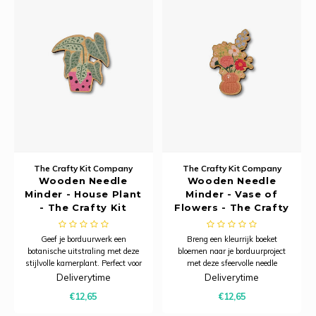
The Crafty Kit Company
The Crafty Kit Company
Wooden Needle
Wooden Needle
Minder - House Plant
Minder - Vase of
- The Crafty Kit
Flowers - The Crafty
Company
Kit Company
Geef je borduurwerk een
Breng een kleurrijk boeket
botanische uitstraling met deze
bloemen naar je borduurproject
stijlvolle kamerplant. Perfect voor
met deze sfeervolle needle
iedereen die houdt van groen in
minder. De vrolijke bloemen in
Deliverytime
Deliverytime
huis én tijdens het handwerken.
een charmante vaas zorgen voor
€12,65
€12,65
Deze houten needle minder is
een warme, landelijke uitstraling
vervaardigd uit verantwoord
en maken ieder borduurwerk nét