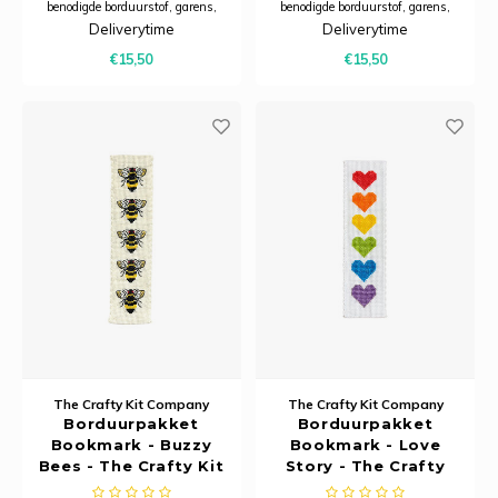
benodigde borduurstof, garens,
benodigde borduurstof, garens,
patroon, naald en beschrijving.
patroon, naald en beschrijving.
Deliverytime
Deliverytime
Dit pakket is verpakt in een
Dit pakket is verpakt in een
€15,50
€15,50
kartonnen verpakking en is
kartonnen verpakking en is
zorgvuldig ontworpen om een ​​
zorgvuldig ontworpen om een ​​
praktische, karaktervolle
praktische, karaktervolle
bladwijzer te creëren die
bladwijzer te creëren die
The Crafty Kit Company
The Crafty Kit Company
Borduurpakket
Borduurpakket
Bookmark - Buzzy
Bookmark - Love
Bees - The Crafty Kit
Story - The Crafty
Company
Kit Company