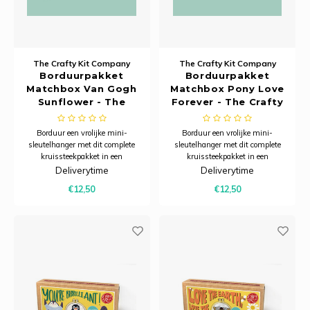
The Crafty Kit Company
The Crafty Kit Company
Borduurpakket
Borduurpakket
Matchbox Van Gogh
Matchbox Pony Love
Sunflower - The
Forever - The Crafty
Crafty Kit Company
Kit Company
Borduur een vrolijke mini-
Borduur een vrolijke mini-
sleutelhanger met dit complete
sleutelhanger met dit complete
kruissteekpakket in een
kruissteekpakket in een
charmant luciferdoosje – een
charmant luciferdoosje – een
Deliverytime
Deliverytime
creatief projectje dat ook perfect is
creatief projectje dat ook perfect is
€12,50
€12,50
om cadeau te geven.
om cadeau te geven.