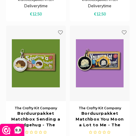
charmant luciferdoosje – een
charmant luciferdoosje – een
Deliverytime
Deliverytime
creatief projectje dat ook perfect is
creatief projectje dat ook perfect is
€12,50
€12,50
om cadeau te geven.
om cadeau te geven.
The Crafty Kit Company
The Crafty Kit Company
Borduurpakket
Borduurpakket
Matchbox Sending a
Matchbox You Moon
Hedgehug - The
a Lot to Me - The
9,8
Crafty Kit Company
Crafty Kit Company