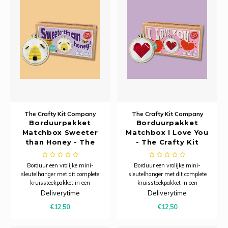
The Crafty Kit Company
The Crafty Kit Company
Borduurpakket
Borduurpakket
Matchbox Sweeter
Matchbox I Love You
than Honey - The
- The Crafty Kit
Crafty Kit Company
Company
Borduur een vrolijke mini-
Borduur een vrolijke mini-
sleutelhanger met dit complete
sleutelhanger met dit complete
kruissteekpakket in een
kruissteekpakket in een
charmant luciferdoosje – een
charmant luciferdoosje – een
Deliverytime
Deliverytime
creatief projectje dat ook perfect is
creatief projectje dat ook perfect is
€12,50
€12,50
om cadeau te geven.
om cadeau te geven.