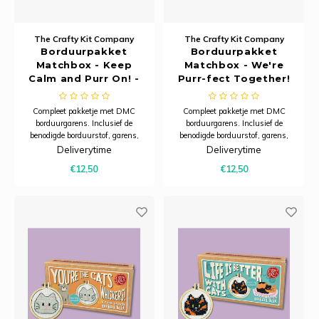
The Crafty Kit Company
The Crafty Kit Company
Borduurpakket
Borduurpakket
Matchbox - Keep
Matchbox - We're
Calm and Purr On! -
Purr-fect Together!
The Crafty Kit
- The Crafty Kit
Company
Company
Compleet pakketje met DMC
Compleet pakketje met DMC
borduurgarens. Inclusief de
borduurgarens. Inclusief de
benodigde borduurstof, garens,
benodigde borduurstof, garens,
patroon, naald en beschrijving.
patroon, naald en beschrijving.
Deliverytime
Deliverytime
Dit pakket is verpakt in een
Dit pakket is verpakt in een
€12,50
€12,50
kartonnen verpakking en is
kartonnen verpakking en is
zorgvuldig ontworpen om een ​​
zorgvuldig ontworpen om een ​​
praktische, karaktervolle
praktische, karaktervolle
sleutelhanger te creëren d
sleutelhanger te creëren d