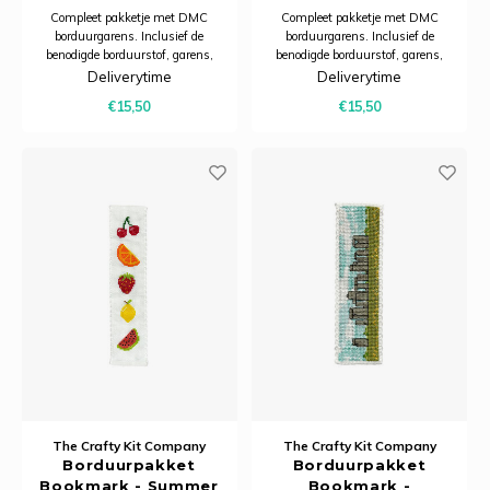
Compleet pakketje met DMC
Compleet pakketje met DMC
borduurgarens. Inclusief de
borduurgarens. Inclusief de
benodigde borduurstof, garens,
benodigde borduurstof, garens,
patroon, naald en beschrijving.
patroon, naald en beschrijving.
Deliverytime
Deliverytime
Dit pakket is verpakt in een
Dit pakket is verpakt in een
€15,50
€15,50
kartonnen verpakking en is
kartonnen verpakking en is
zorgvuldig ontworpen om een ​​
zorgvuldig ontworpen om een ​​
praktische, karaktervolle
praktische, karaktervolle
bladwijzer te creëren die
bladwijzer te creëren die
The Crafty Kit Company
The Crafty Kit Company
Borduurpakket
Borduurpakket
Bookmark - Summer
Bookmark -