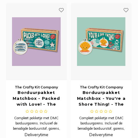
geproduceerd esdoornfineer. Het
wat gezelliger. Deze houten
lichte, du
needle minder i
The Crafty Kit Company
The Crafty Kit Company
Borduurpakket
Borduurpakket
Matchbox - Packed
Matchbox - You're a
with Love! - The
Shore Thing! - The
Crafty Kit Company
Crafty Kit Company
Compleet pakketje met DMC
Compleet pakketje met DMC
borduurgarens. Inclusief de
borduurgarens. Inclusief de
benodigde borduurstof, garens,
benodigde borduurstof, garens,
patroon, naald en beschrijving.
patroon, naald en beschrijving.
Deliverytime
Deliverytime