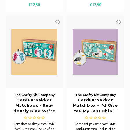
Dit pakket is verpakt in een
Dit pakket is verpakt in een
€12,50
€12,50
kartonnen verpakking en is
kartonnen verpakking en is
zorgvuldig ontworpen om een ​​
zorgvuldig ontworpen om een ​​
praktische, karaktervolle
praktische, karaktervolle
sleutelhanger te creëren d
sleutelhanger te creëren d
The Crafty Kit Company
The Crafty Kit Company
Borduurpakket
Borduurpakket
Matchbox - Sea-
Matchbox - I'd Give
riously Glad We’re
You My Last Chip! -
Friends! - The Crafty
The Crafty Kit
Kit Company
Company
Compleet pakketje met DMC
Compleet pakketje met DMC
borduurgarens. Inclusief de
borduurgarens. Inclusief de