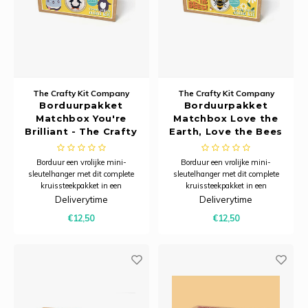
The Crafty Kit Company
The Crafty Kit Company
Borduurpakket
Borduurpakket
Matchbox You're
Matchbox Love the
Brilliant - The Crafty
Earth, Love the Bees
Kit Company
- The Crafty Kit
Company
Borduur een vrolijke mini-
Borduur een vrolijke mini-
sleutelhanger met dit complete
sleutelhanger met dit complete
kruissteekpakket in een
kruissteekpakket in een
charmant luciferdoosje – een
charmant luciferdoosje – een
Deliverytime
Deliverytime
creatief projectje dat ook perfect is
creatief projectje dat ook perfect is
€12,50
€12,50
om cadeau te geven.
om cadeau te geven.