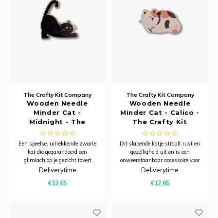
The Crafty Kit Company
The Crafty Kit Company
Wooden Needle
Wooden Needle
Minder Cat -
Minder Cat - Calico -
Midnight - The
The Crafty Kit
Crafty Kit Company
Company
Een speelse, uitrekkende zwarte
Dit slapende katje straalt rust en
kat die gegarandeerd een
gezelligheid uit en is een
glimlach op je gezicht tovert
onweerstaanbaar accessoire voor
tijdens het borduren. Deze
iedere kattenliefhebber. Deze
Deliverytime
Deliverytime
houten needle minder is
houten needle minder is
€12,65
€12,65
vervaardigd uit verantwoord
vervaardigd uit verantwoord
geproduceerd esdoornfineer. Het
geproduceerd esdoornfineer. Het
lichte, duurzame materiaal heeft
lichte, duurzame materiaal heeft
een natuurlijke uitstral
een natuurlijk