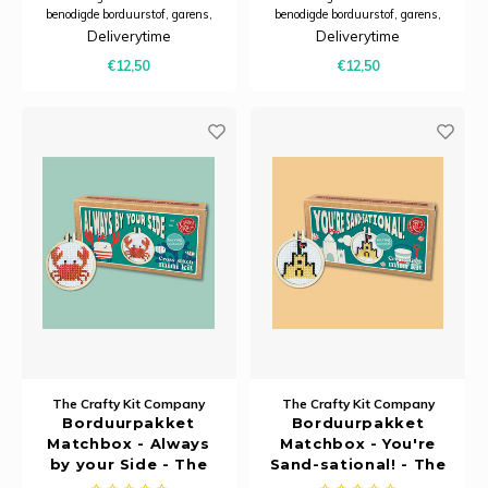
benodigde borduurstof, garens,
benodigde borduurstof, garens,
patroon, naald en beschrijving.
patroon, naald en beschrijving.
Deliverytime
Deliverytime
Dit pakket is verpakt in een
Dit pakket is verpakt in een
€12,50
€12,50
kartonnen verpakking en is
kartonnen verpakking en is
zorgvuldig ontworpen om een ​​
zorgvuldig ontworpen om een ​​
praktische, karaktervolle
praktische, karaktervolle
sleutelhanger te creëren d
sleutelhanger te creëren d
The Crafty Kit Company
The Crafty Kit Company
Borduurpakket
Borduurpakket
Matchbox - Always
Matchbox - You're
by your Side - The
Sand-sational! - The
Crafty Kit Company
Crafty Kit Company