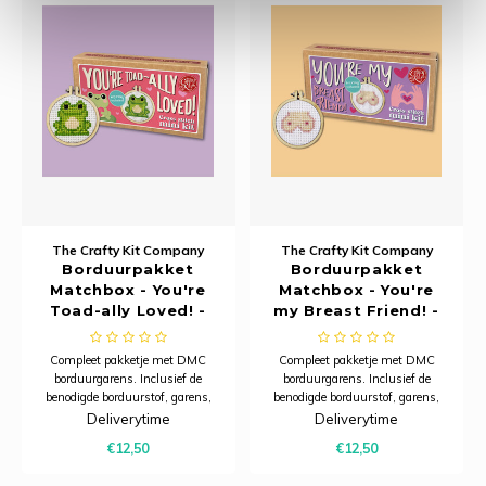
The Crafty Kit Company
The Crafty Kit Company
Borduurpakket
Borduurpakket
Matchbox - You're
Matchbox - You're
Toad-ally Loved! -
my Breast Friend! -
The Crafty Kit
The Crafty Kit
Company
Company
Compleet pakketje met DMC
Compleet pakketje met DMC
borduurgarens. Inclusief de
borduurgarens. Inclusief de
benodigde borduurstof, garens,
benodigde borduurstof, garens,
patroon, naald en beschrijving.
patroon, naald en beschrijving.
Deliverytime
Deliverytime
Dit pakket is verpakt in een
Dit pakket is verpakt in een
€12,50
€12,50
kartonnen verpakking en is
kartonnen verpakking en is
zorgvuldig ontworpen om een ​​
zorgvuldig ontworpen om een ​​