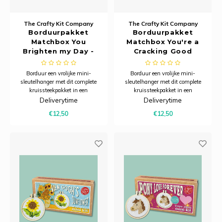
The Crafty Kit Company
The Crafty Kit Company
Borduurpakket
Borduurpakket
Matchbox You
Matchbox You're a
Brighten my Day -
Cracking Good
The Crafty Kit
Friend - The Crafty
Company
Kit Company
Borduur een vrolijke mini-
Borduur een vrolijke mini-
sleutelhanger met dit complete
sleutelhanger met dit complete
kruissteekpakket in een
kruissteekpakket in een
charmant luciferdoosje – een
charmant luciferdoosje – een
Deliverytime
Deliverytime
creatief projectje dat ook perfect is
creatief projectje dat ook perfect is
€12,50
€12,50
om cadeau te geven.
om cadeau te geven.