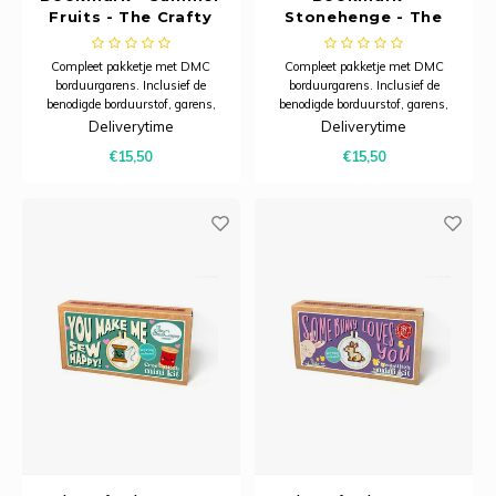
Fruits - The Crafty
Stonehenge - The
Kit Company
Crafty Kit Company
Compleet pakketje met DMC
Compleet pakketje met DMC
borduurgarens. Inclusief de
borduurgarens. Inclusief de
benodigde borduurstof, garens,
benodigde borduurstof, garens,
patroon, naald en beschrijving.
patroon, naald en beschrijving.
Deliverytime
Deliverytime
Dit pakket is verpakt in een
Dit pakket is verpakt in een
€15,50
€15,50
kartonnen verpakking en is
kartonnen verpakking en is
zorgvuldig ontworpen om een ​​
zorgvuldig ontworpen om een ​​
praktische, karaktervolle
praktische, karaktervolle
bladwijzer te creëren die
bladwijzer te creëren die