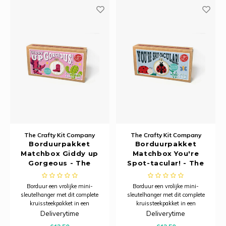
The Crafty Kit Company
The Crafty Kit Company
Borduurpakket
Borduurpakket
Matchbox Giddy up
Matchbox You're
Gorgeous - The
Spot-tacular! - The
Crafty Kit Company
Crafty Kit Company
Borduur een vrolijke mini-
Borduur een vrolijke mini-
sleutelhanger met dit complete
sleutelhanger met dit complete
kruissteekpakket in een
kruissteekpakket in een
charmant luciferdoosje – een
charmant luciferdoosje – een
Deliverytime
Deliverytime
creatief projectje dat ook perfect is
creatief projectje dat ook perfect is