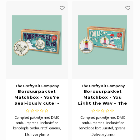
praktische, karaktervolle
praktische, karaktervolle
sleutelhanger te creëren d
sleutelhanger te creëren d
The Crafty Kit Company
The Crafty Kit Company
Borduurpakket
Borduurpakket
Matchbox - You're
Matchbox - You
Seal-iously cute! -
Light the Way - The
The Crafty Kit
Crafty Kit Company
Company
Compleet pakketje met DMC
Compleet pakketje met DMC
borduurgarens. Inclusief de
borduurgarens. Inclusief de
benodigde borduurstof, garens,
benodigde borduurstof, garens,
patroon, naald en beschrijving.
patroon, naald en beschrijving.
Deliverytime
Deliverytime
Dit pakket is verpakt in een
Dit pakket is verpakt in een