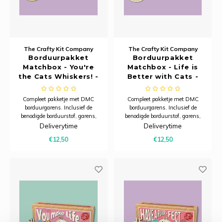
The Crafty Kit Company
The Crafty Kit Company
Borduurpakket
Borduurpakket
Matchbox - You're
Matchbox - Life is
the Cats Whiskers! -
Better with Cats -
The Crafty Kit
The Crafty Kit
Company
Company
Compleet pakketje met DMC
Compleet pakketje met DMC
borduurgarens. Inclusief de
borduurgarens. Inclusief de
benodigde borduurstof, garens,
benodigde borduurstof, garens,
patroon, naald en beschrijving.
patroon, naald en beschrijving.
Deliverytime
Deliverytime
Dit pakket is verpakt in een
Dit pakket is verpakt in een
€12,50
€12,50
kartonnen verpakking en is
kartonnen verpakking en is
zorgvuldig ontworpen om een ​​
zorgvuldig ontworpen om een ​​
praktische, karaktervolle
praktische, karaktervolle
sleutelhanger te creëren d
sleutelhanger te creëren d