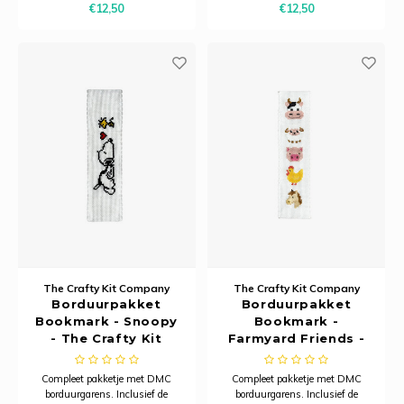
€12,50
€12,50
kartonnen verpakking en is
kartonnen verpakking en is
zorgvuldig ontworpen om een ​​
zorgvuldig ontworpen om een ​​
praktische, karaktervolle
praktische, karaktervolle
sleutelhanger te creëren d
sleutelhanger te creëren d
The Crafty Kit Company
The Crafty Kit Company
Borduurpakket
Borduurpakket
Bookmark - Snoopy
Bookmark -
- The Crafty Kit
Farmyard Friends -
Company
The Crafty Kit
Company
Compleet pakketje met DMC
Compleet pakketje met DMC
borduurgarens. Inclusief de
borduurgarens. Inclusief de