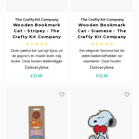
Tafelkleden voorbedrukt
Merej
Shetl
Woola
Tiny 
Krein
Nalle
Tafelkleden met telpatroon
PAKO
Torin
The Crafty Kit Company
The Crafty Kit Company
Kreini
Nalle
Wooden Bookmark
Wooden Bookmark
Cat - Stripey - The
Cat - Siamese - The
Permi
Veron
Crafty Kit Company
Crafty Kit Company
Krein
Novit
Resty
Deze speelse kat springt bijna uit
Een elegante Siamese kat die
Krein
Novit
de pagina's en maakt lezen nóg
iedere boekenliefhebber zal
leuker. Deze houten boekenlegger
waarderen. Deze houten
Rico 
is vervaardigd uit verantwoord
boekenlegger is vervaardigd uit
Krein
Soint
Deliverytime
Deliverytime
geproduceerd esdoornfineer. Het
verantwoord geproduceerd
€12,65
€12,65
lichte, duurzame materiaal heeft
esdoornfineer. Het lichte,
Rico 
Rainb
Tuuli
een warme natuurlijke
duurzame materiaal heeft een
uitstraling. De stevige clip houdt
warme natuurlijke uitstraling.
RIOLI
een
De stevige clip houdt eenvoudig
Rainb
Viola
RTO
Rainb
Viola
Stitc
Rainb
Viola 
Studi