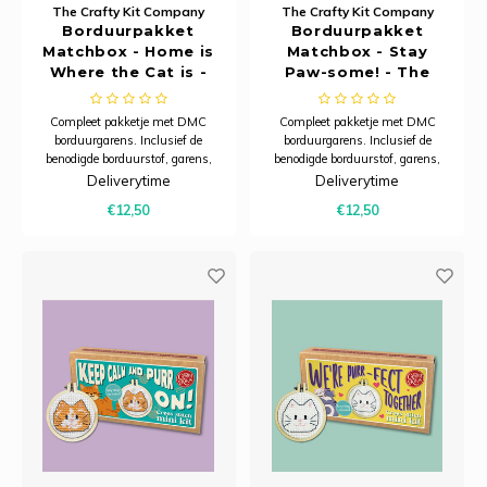
The Crafty Kit Company
The Crafty Kit Company
Borduurpakket
Borduurpakket
Matchbox - Home is
Matchbox - Stay
Where the Cat is -
Paw-some! - The
The Crafty Kit
Crafty Kit Company
Company
Compleet pakketje met DMC
Compleet pakketje met DMC
borduurgarens. Inclusief de
borduurgarens. Inclusief de
benodigde borduurstof, garens,
benodigde borduurstof, garens,
patroon, naald en beschrijving.
patroon, naald en beschrijving.
Deliverytime
Deliverytime
Dit pakket is verpakt in een
Dit pakket is verpakt in een
€12,50
€12,50
kartonnen verpakking en is
kartonnen verpakking en is
zorgvuldig ontworpen om een ​​
zorgvuldig ontworpen om een ​​
praktische, karaktervolle
praktische, karaktervolle
sleutelhanger te creëren d
sleutelhanger te creëren d