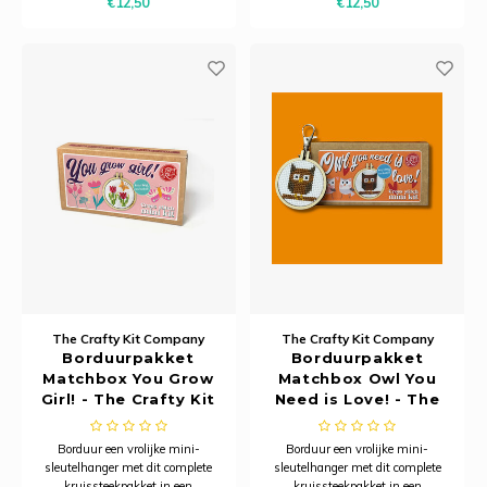
€12,50
€12,50
om cadeau te geven.
om cadeau te geven.
The Crafty Kit Company
The Crafty Kit Company
Borduurpakket
Borduurpakket
Matchbox You Grow
Matchbox Owl You
Girl! - The Crafty Kit
Need is Love! - The
Company
Crafty Kit Company
Borduur een vrolijke mini-
Borduur een vrolijke mini-
sleutelhanger met dit complete
sleutelhanger met dit complete
kruissteekpakket in een
kruissteekpakket in een