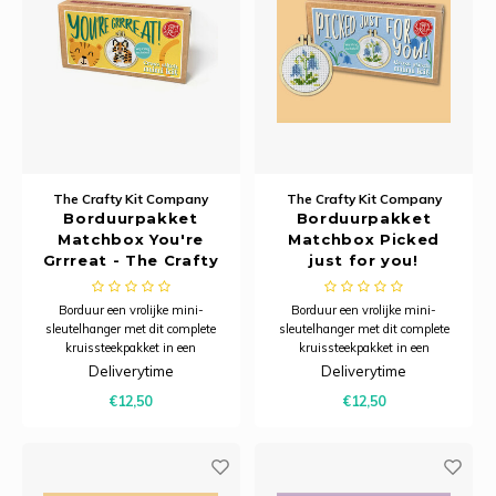
The Crafty Kit Company
The Crafty Kit Company
Borduurpakket
Borduurpakket
Matchbox You're
Matchbox Picked
Grrreat - The Crafty
just for you!
Kit Company
(Bluebells) - The
Crafty Kit Company
Borduur een vrolijke mini-
Borduur een vrolijke mini-
sleutelhanger met dit complete
sleutelhanger met dit complete
kruissteekpakket in een
kruissteekpakket in een
charmant luciferdoosje – een
charmant luciferdoosje – een
Deliverytime
Deliverytime
creatief projectje dat ook perfect is
creatief projectje dat ook perfect is
€12,50
€12,50
om cadeau te geven.
om cadeau te geven.