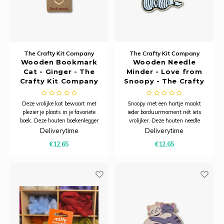
Rainb
Viola
Studi
Rainb
Viola
korti
The Crafty Kit Company
The Crafty Kit Company
Rainb
Wonde
Verva
Wooden Bookmark
Wooden Needle
Cat - Ginger - The
Minder - Love from
Rainb
Wonde
Crafty Kit Company
Snoopy - The Crafty
Kit Company
Deze vrolijke kat bewaart met
Snoopy met een hartje maakt
Rico M
plezier je plaats in je favoriete
ieder borduurmoment nét iets
boek. Deze houten boekenlegger
vrolijker. Deze houten needle
Rico S
is vervaardigd uit verantwoord
minder is vervaardigd uit
Deliverytime
Deliverytime
geproduceerd esdoornfineer. Het
verantwoord geproduceerd
€12,65
€12,65
lichte, duurzame materiaal heeft
esdoornfineer. Het lichte,
Kleur
een warme natuurlijke
duurzame materiaal heeft een
uitstraling. De stevige clip houdt
natuurlijke uitstraling en is een
eenvoud
milieubewuste keuze. Bevest
The C
Venus 