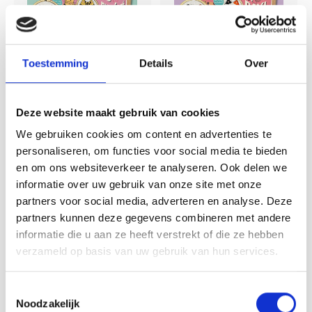
Toestemming
Details
Over
The Crafty Kit Company
The Crafty Kit Company
Borduurpakket
Borduurpakket
Deze website maakt gebruik van cookies
Matchbox - You
Matchbox - Have a
We gebruiken cookies om content en advertenties te
make Life Purr-fect
Purr-fect Day! - The
personaliseren, om functies voor social media te bieden
- The Crafty Kit
Crafty Kit Company
Company
en om ons websiteverkeer te analyseren. Ook delen we
Compleet pakketje met DMC
Compleet pakketje met DMC
borduurgarens. Inclusief de
borduurgarens. Inclusief de
informatie over uw gebruik van onze site met onze
benodigde borduurstof, garens,
benodigde borduurstof, garens,
partners voor social media, adverteren en analyse. Deze
patroon, naald en beschrijving.
patroon, naald en beschrijving.
Deliverytime
Deliverytime
partners kunnen deze gegevens combineren met andere
Dit pakket is verpakt in een
Dit pakket is verpakt in een
€12,50
€12,50
kartonnen verpakking en is
kartonnen verpakking en is
informatie die u aan ze heeft verstrekt of die ze hebben
zorgvuldig ontworpen om een ​​
zorgvuldig ontworpen om een ​​
verzameld op basis van uw gebruik van hun services.
praktische, karaktervolle
praktische, karaktervolle
sleutelhanger te creëren d
sleutelhanger te creëren d
Toestemmingsselectie
Noodzakelijk