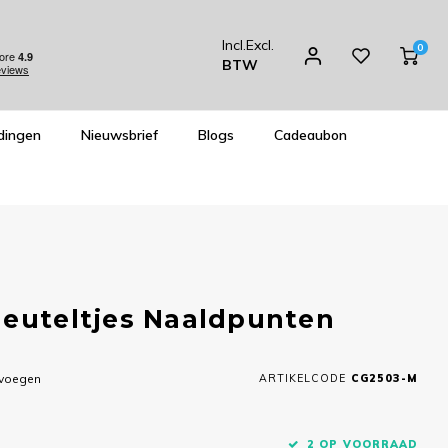
Incl.
Excl.
0
BTW
dingen
Nieuwsbrief
Blogs
Cadeaubon
leuteltjes Naaldpunten
evoegen
ARTIKELCODE
CG2503-M
2 OP VOORRAAD