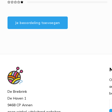
Je beoordeling toevoegen
O
a
De Breibrink
b
De Haven 1
9468 CP Annen
geen winkel, uitsluitend webshop