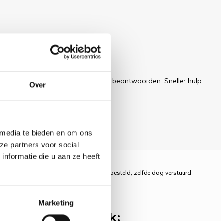
 dit artikel?
ren uw e-mail zo snel mogelijk te beantwoorden. Sneller hulp
Over
 media te bieden en om ons
ze partners voor social
nformatie die u aan ze heeft
gelijk
Voor 16:00 uur besteld, zelfde dag verstuurd
Marketing
 misschien ook leuk: