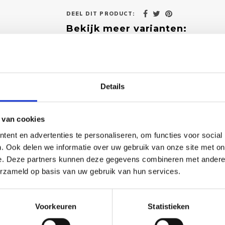
DEEL DIT PRODUCT:
Bekijk meer varianten:
Heeft u een vraag over
Onze medewerker helpt u met plezier! We probe
Details
nodig? Bel onze klantenservice: 0592273685.
Stuur een e-mail
 van cookies
ent en advertenties te personaliseren, om functies voor social
. Ook delen we informatie over uw gebruik van onze site met on
e. Deze partners kunnen deze gegevens combineren met andere i
erzameld op basis van uw gebruik van hun services.
Goedgekeurd door Webwinkelkeur
betaling achteraf mo
Voorkeuren
Statistieken
Dit vind je