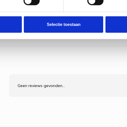
n kabels. Verkrijgbaar voor de maten
Breinaa
cm
€5,45
Selectie toestaan
Bekijk pr
Geen reviews gevonden...