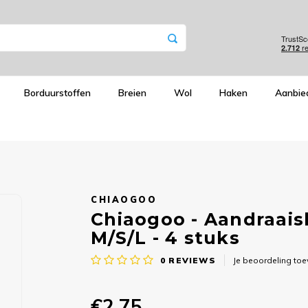
Borduurstoffen
Breien
Wol
Haken
Aanbie
CHIAOGOO
Chiaogoo - Aandraais
M/S/L - 4 stuks
0
REVIEWS
Je beoordeling to
€2,75