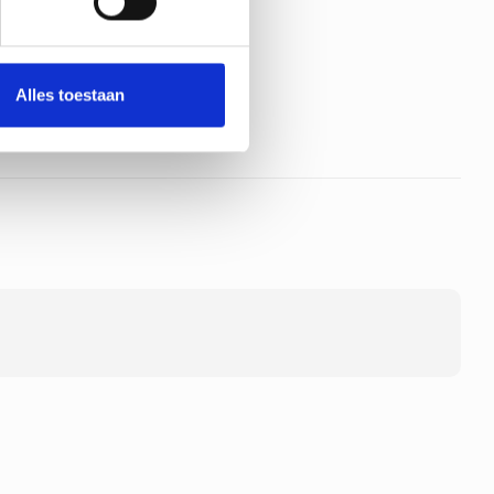
lden meter - 13
Alles toestaan
oduct