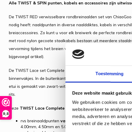
Alle TWIST & SPIN punten, kabels en accessoires zijn uitwiss
De TWIST RED verwisselbare rondbreinaalden set van ChiaoGoo b
nodig heeft: naaldpunten in diverse naalddiktes, kabels in verschi
breiaccessoires. Zo kunt u voor elk breiwerk de perfecte rondbrei
met rood nylon gecoate staalkabels bestaan uit meerdere staaldr
vervorming tijdens het breien voorkomt. De set is ook verkrijgbaa
bijgevoegd artikel).
De TWIST Lace set Complete wordt geleverd in een naaldenetui 
Toestemming
binnenvakjes. In de buitenkant zit een met rits afsluitbaar opber
etui is gemaakt van zwart-wit gebloemde stof met rode details en 
Deze website maakt gebruik
rits.
We gebruiken cookies om cont
Deze
TWIST Lace Complete
verwisselbare rondbreinaaldenset b
websiteverkeer te analyseren
9,8
media, adverteren en analys
rvs breinaaldpunten
van 10 cm lang
in naalddiktes 2.75
verstrekt of die ze hebben v
4.00mm, 4.50mm en 5.00mm met schroefdraadmaat Smal