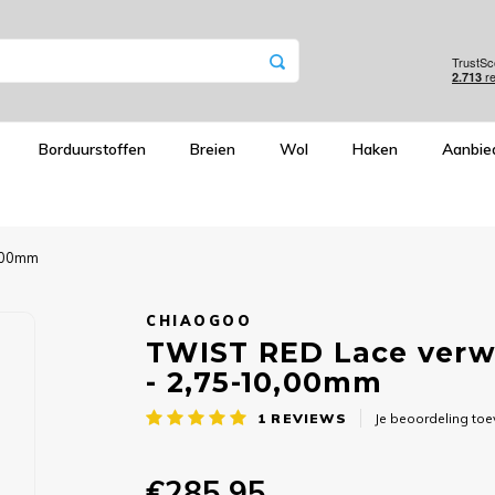
Borduurstoffen
Breien
Wol
Haken
Aanbie
0,00mm
CHIAOGOO
TWIST RED Lace verwi
- 2,75-10,00mm
1
REVIEWS
Je beoordeling to
€285,95