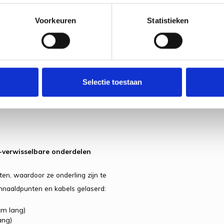
mm, 6.00mm, 6.50mm, 8.00mm,
Voorkeuren
Statistieken
den van 40 cm, 56 cm en 76 cm lang
(S)
den van 40 cm, 56 cm en 76 cm lang
(L)
Selectie toestaan
o-verwisselbare onderdelen
n, waardoor ze onderling zijn te
innaaldpunten en kabels gelaserd:
cm lang)
ang)