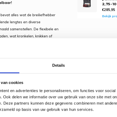
elbaar!
2,75-1
€285,95
evat alles wat de breiliefhebber
Bekijk pr
llende lengtes en diverse
naald samenstellen. De flexibele en
aden, wat kronkelen, knikken of
r met een naaldlengte van 13 cm (zie
met 13 gelabelde (van 2.75-10.00mm)
Details
gvak voor kabels en accessoires. Het
is aan drie zijden afsluitbaar met een
 van cookies
ent en advertenties te personaliseren, om functies voor social
estaat uit:
. Ook delen we informatie over uw gebruik van onze site met on
e. Deze partners kunnen deze gegevens combineren met andere i
mm, 3.25mm, 3.50mm, 3.75mm,
erzameld op basis van uw gebruik van hun services.
l (S)