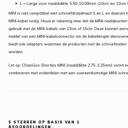
L = Large voor naalddikte 5.50-10.00mm (10cm en 13cm 
MINI is niet compatibel met schroefdraadmaat S en L en daarom 
MINI-kabel nodig. Houd er rekening mee dat de MINI-naaldpunten
gebruik met de MINI-kabels van 13cm of 15cm. Deze kunnen een
middel van een MINI-kabelconnector om de kabellengte dienover
biedt ook adapters waarmee de producten met de schroefmaten 
worden.
Let op: ChiaoGoo Shorties MINI (naalddikte 2.75-3.25mm) vormt ee
combineren met onderdelen met een overeenkomstige MINI-schr
5
STERREN OP BASIS VAN
1
BEOORDELINGEN