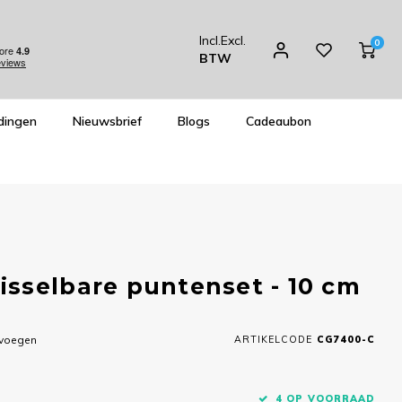
Incl.
Excl.
0
BTW
dingen
Nieuwsbrief
Blogs
Cadeaubon
sselbare puntenset - 10 cm
evoegen
ARTIKELCODE
CG7400-C
4 OP VOORRAAD