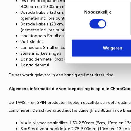
rvs breinaaldpunten
van 10 cm lang
in naalddiktes 5.50
Toestemmingsselectie
9.00mm en 10.00mm met schroefdraadmaat Large (L)
Noodzakelijk
3x rode kabels (20 cm, 35 cm, 55 cm) voor rondbreinaal
(gemeten incl. breipunten), met schroefdraadmaat Small 
3x rode kabels (20 cm, 35 cm, 55 cm) voor rondbreinaal
(gemeten incl. breipunten), met schroefdraadmaat Large 
eindstoppers Small en Large
2x T-sleutels
connectors Small en Large
Weigeren
stekenmarkeerringen
1x naaldenmeter (naaldenmal)
1x naaldenetui
De set wordt geleverd in een handig etui met ritssluiting.
Algemene informatie die van toepassing is op alle ChiaoGo
De TWIST- en SPIN-producten hebben dezelfde schroefdraadmate
combineren. De schroefdraadmaat is duidelijk zichtbaar in de bre
M = MINI voor naalddikte 1.50-2.50mm (8cm, 10cm en 13
S = Small voor naalddikte 2.75-5.00mm (10cm en 13cm l