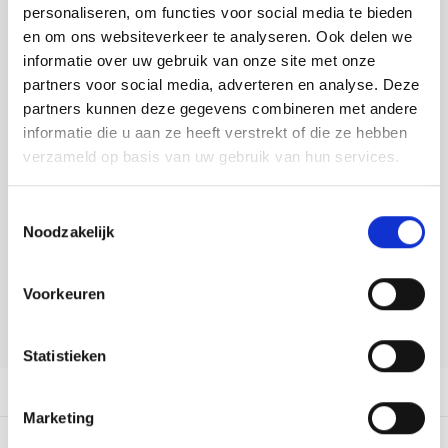
Tafelkleden voorbedrukt
Merej
Shetl
Woola
personaliseren, om functies voor social media te bieden
Toevoegen aan winkelwagen
Tiny 
Krein
Nalle
en om ons websiteverkeer te analyseren. Ook delen we
Buy now, pay later
Tafelkleden met telpatroon
PAKO
Torin
informatie over uw gebruik van onze site met onze
Kreini
Nalle
partners voor social media, adverteren en analyse. Deze
DELEN:
Permi
Veron
partners kunnen deze gegevens combineren met andere
Bekijk meer varianten:
Krein
Novit
informatie die u aan ze heeft verstrekt of die ze hebben
Resty
verzameld op basis van uw gebruik van hun services.
Krein
Novit
Heeft u een vraag over dit
Rico 
artikel?
Toestemmingsselectie
Krein
Soint
Noodzakelijk
Onze medewerker helpt u met plezier! We proberen uw e-mail zo
Rico 
Rainb
Tuuli
snel mogelijk te beantwoorden. Sneller hulp nodig? Bel onze
klantenservice: 0592273685.
Voorkeuren
RIOLI
Rainb
Viola
Stuur een e-mail
RTO
Statistieken
Rainb
Viola
Productomschrijving
Stitc
Rainb
Viola 
Marketing
Studi