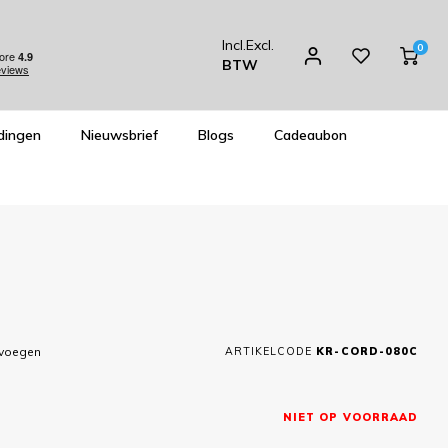
Incl.
Excl.
0
BTW
dingen
Nieuwsbrief
Blogs
Cadeaubon
evoegen
ARTIKELCODE
KR-CORD-080C
NIET OP VOORRAAD