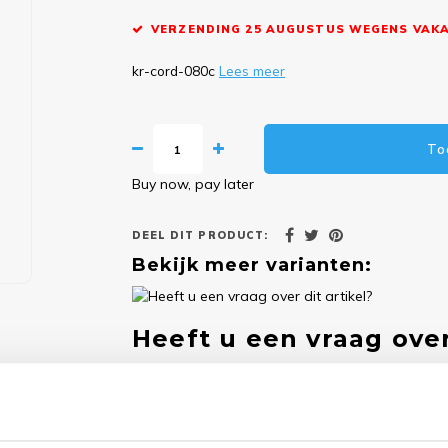
VERZENDING 25 AUGUSTUS WEGENS VAKA
kr-cord-080c
Lees meer
To
Buy now, pay later
DEEL DIT PRODUCT:
Bekijk meer varianten:
Heeft u een vraag over
Onze medewerker helpt u met plezier! We probe
nodig? Bel onze klantenservice: 0592273685.
Stuur een e-mail