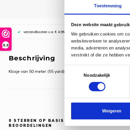
Toestemming
Deze website maakt gebruik
verzendkosten v.a. € 4,95, boven € 70,00 gratis (NL)
We gebruiken cookies om cont
websiteverkeer te analyseren
9,8
media, adverteren en analys
verstrekt of die ze hebben v
Beschrijving
Toestemmingsselectie
Klosje van 50 meter (55 yard).
Noodzakelijk
Weigeren
0
STERREN OP BASIS VAN
0
BEOORDELINGEN