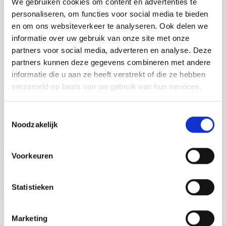
We gebruiken cookies om content en advertenties te
Tafelkleden voorbedrukt
Merej
Shetl
Woola
Tiny 
Krein
Nalle
personaliseren, om functies voor social media te bieden
Toevoegen aan winkelwagen
en om ons websiteverkeer te analyseren. Ook delen we
Tafelkleden met telpatroon
PAKO
Torin
Kreini
Nalle
informatie over uw gebruik van onze site met onze
Buy now, pay later
partners voor social media, adverteren en analyse. Deze
Permi
Veron
Krein
Novit
DELEN:
partners kunnen deze gegevens combineren met andere
Bekijk meer varianten:
informatie die u aan ze heeft verstrekt of die ze hebben
Resty
Krein
Novit
verzameld op basis van uw gebruik van hun services.
Rico 
Heeft u een vraag over dit
Krein
Soint
Toestemmingsselectie
artikel?
Noodzakelijk
Rico 
Rainb
Tuuli
Onze medewerker helpt u met plezier! We proberen uw e-mail zo
snel mogelijk te beantwoorden. Sneller hulp nodig? Bel onze
RIOLI
Voorkeuren
klantenservice: 0592273685.
Rainb
Viola
RTO
Stuur een e-mail
Rainb
Viola
Statistieken
Stitc
Rainb
Viola 
Productomschrijving
Marketing
Studi