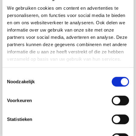
Tafelkleden voorbedrukt
Merej
Shetl
Woola
VOOR 16:00 UUR OP WERKDAGEN BESTELD, DIRECT
Soda 
Krein
Nalle
We gebruiken cookies om content en advertenties te
VERZONDEN.
personaliseren, om functies voor social media te bieden
Tafelkleden met telpatroon
PAKO
Torin
Tiny 
Kreini
Nalle
en om ons websiteverkeer te analyseren. Ook delen we
Toevoegen aan winkelwagen
informatie over uw gebruik van onze site met onze
Permi
Veron
Krein
Novit
partners voor social media, adverteren en analyse. Deze
Buy now, pay later
partners kunnen deze gegevens combineren met andere
Resty
DELEN:
Krein
Novit
informatie die u aan ze heeft verstrekt of die ze hebben
Bekijk meer varianten:
verzameld op basis van uw gebruik van hun services.
Rico 
Krein
Soint
Toestemmingsselectie
Rico 
Heeft u een vraag over dit
Rainb
Tuuli
Noodzakelijk
artikel?
RIOLI
Rainb
Viola
Onze medewerker helpt u met plezier! We proberen uw e-mail zo
Voorkeuren
snel mogelijk te beantwoorden. Sneller hulp nodig? Bel onze
RTO
klantenservice: 0592273685.
Rainb
Viola
Statistieken
Stitc
Stuur een e-mail
Rainb
Viola 
Studi