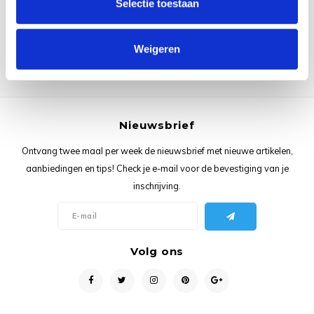
Selectie toestaan
Rainb
Viola
Studi
Rainb
Viola
korti
Weigeren
Rainb
Wonde
Verva
Rainb
Wonde
Nieuwsbrief
Rico M
Ontvang twee maal per week de nieuwsbrief met nieuwe artikelen,
aanbiedingen en tips! Check je e-mail voor de bevestiging van je
Rico S
inschrijving.
Kleur
The C
Volg ons
Venus 