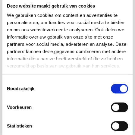
Tafelkleden voorbedrukt
Merej
Shetl
Woola
VOOR 16:00 UUR OP WERKDAGEN BESTELD, DIRECT
Deze website maakt gebruik van cookies
Soda 
Krein
Nalle
VERZONDEN.
We gebruiken cookies om content en advertenties te
Tafelkleden met telpatroon
PAKO
Torin
Tiny 
Kreini
Nalle
personaliseren, om functies voor social media te bieden
Toevoegen aan winkelwagen
en om ons websiteverkeer te analyseren. Ook delen we
Permi
Veron
Krein
Novit
Buy now, pay later
informatie over uw gebruik van onze site met onze
partners voor social media, adverteren en analyse. Deze
Resty
DELEN:
Krein
Novit
partners kunnen deze gegevens combineren met andere
Bekijk meer varianten:
informatie die u aan ze heeft verstrekt of die ze hebben
Rico 
Krein
Soint
verzameld op basis van uw gebruik van hun services.
Rico 
Heeft u een vraag over dit
Rainb
Tuuli
Toestemmingsselectie
artikel?
Noodzakelijk
RIOLI
Rainb
Viola
Onze medewerker helpt u met plezier! We proberen uw e-mail zo
snel mogelijk te beantwoorden. Sneller hulp nodig? Bel onze
RTO
Voorkeuren
klantenservice: 0592273685.
Rainb
Viola
Stitc
Stuur een e-mail
Rainb
Viola 
Statistieken
Studi