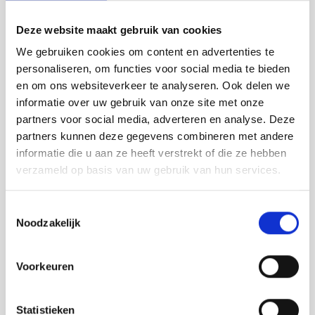
Tafelkleden voorbedrukt
Merej
Shetl
Woola
VOOR 16:00 UUR OP WERKDAGEN BESTELD, DIRECT
Tiny 
Krein
Nalle
VERZONDEN.
Deze website maakt gebruik van cookies
Tafelkleden met telpatroon
PAKO
Torin
Kreini
Nalle
We gebruiken cookies om content en advertenties te
MAAK EEN KEUZE:
*
personaliseren, om functies voor social media te bieden
Permi
Veron
Krein
Novit
Addi Colibri Sokkennaalden 20 cm - 3 mm - €12,30
en om ons websiteverkeer te analyseren. Ook delen we
informatie over uw gebruik van onze site met onze
Resty
Krein
Novit
partners voor social media, adverteren en analyse. Deze
Toevoegen aan winkelwagen
partners kunnen deze gegevens combineren met andere
Rico 
Krein
Soint
Buy now, pay later
informatie die u aan ze heeft verstrekt of die ze hebben
verzameld op basis van uw gebruik van hun services.
Rico 
DELEN:
Rainb
Tuuli
Bekijk meer varianten:
Toestemmingsselectie
RIOLI
Rainb
Viola
Noodzakelijk
RTO
Heeft u een vraag over dit
Rainb
Viola
Voorkeuren
artikel?
Stitc
Rainb
Viola 
Onze medewerker helpt u met plezier! We proberen uw e-mail zo
snel mogelijk te beantwoorden. Sneller hulp nodig? Bel onze
Statistieken
Studi