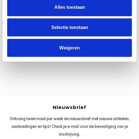
Rainb
Viola
Alles toestaan
Studi
Rainb
Viola
korti
Selectie toestaan
Rainb
Wonde
Verva
Alle reviews
Weigeren
Rainb
Wonde
Je beoordeling toevoegen
Rico M
Rico S
Kleur
Nieuwsbrief
The C
Ontvang twee maal per week de nieuwsbrief met nieuwe artikelen,
Venus 
aanbiedingen en tips! Check je e-mail voor de bevestiging van je
inschrijving.