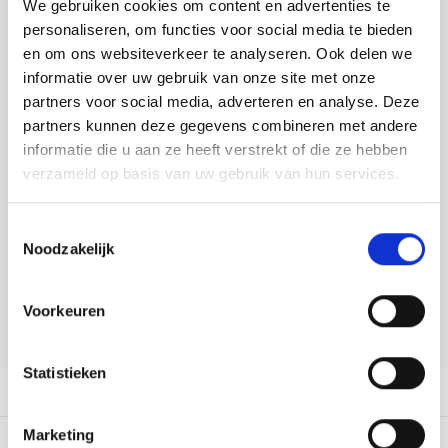
We gebruiken cookies om content en advertenties te
Tafelkleden voorbedrukt
Merej
Shetl
Woola
Toevoegen aan winkelwagen
Tiny 
Krein
Nalle
personaliseren, om functies voor social media te bieden
Buy now, pay later
en om ons websiteverkeer te analyseren. Ook delen we
Tafelkleden met telpatroon
PAKO
Torin
Kreini
Nalle
informatie over uw gebruik van onze site met onze
DELEN:
partners voor social media, adverteren en analyse. Deze
Permi
Veron
Bekijk meer varianten:
Krein
Novit
partners kunnen deze gegevens combineren met andere
informatie die u aan ze heeft verstrekt of die ze hebben
Resty
Krein
Novit
verzameld op basis van uw gebruik van hun services.
Heeft u een vraag over dit
Rico 
artikel?
Krein
Soint
Toestemmingsselectie
Onze medewerker helpt u met plezier! We proberen uw e-mail zo
Noodzakelijk
Rico 
Rainb
Tuuli
snel mogelijk te beantwoorden. Sneller hulp nodig? Bel onze
klantenservice: 0592273685.
RIOLI
Voorkeuren
Rainb
Viola
Stuur een e-mail
RTO
Rainb
Viola
Statistieken
Productomschrijving
Stitc
Rainb
Viola 
Marketing
Studi