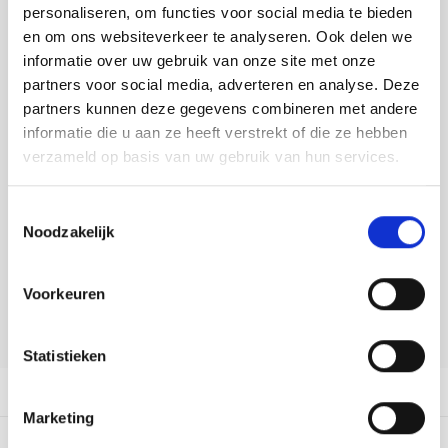
Tafelkleden voorbedrukt
Merej
Shetl
Woola
personaliseren, om functies voor social media te bieden
Toevoegen aan winkelwagen
Tiny 
Krein
Nalle
en om ons websiteverkeer te analyseren. Ook delen we
Buy now, pay later
Tafelkleden met telpatroon
PAKO
Torin
informatie over uw gebruik van onze site met onze
Kreini
Nalle
partners voor social media, adverteren en analyse. Deze
DELEN:
Permi
Veron
partners kunnen deze gegevens combineren met andere
Bekijk meer varianten:
Krein
Novit
informatie die u aan ze heeft verstrekt of die ze hebben
Resty
verzameld op basis van uw gebruik van hun services.
Krein
Novit
Heeft u een vraag over dit
Rico 
artikel?
Toestemmingsselectie
Krein
Soint
Noodzakelijk
Onze medewerker helpt u met plezier! We proberen uw e-mail zo
Rico 
Rainb
Tuuli
snel mogelijk te beantwoorden. Sneller hulp nodig? Bel onze
klantenservice: 0592273685.
Voorkeuren
RIOLI
Rainb
Viola
Stuur een e-mail
RTO
Statistieken
Rainb
Viola
Productomschrijving
Stitc
Rainb
Viola 
Marketing
Studi