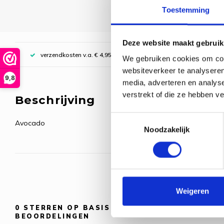
Toestemming
Deze website maakt gebruik
verzendkosten v.a. € 4,95, boven € 70,00 gratis (NL)
We gebruiken cookies om cont
websiteverkeer te analyseren
9,8
media, adverteren en analys
verstrekt of die ze hebben v
Beschrijving
Toestemmingsselectie
Avocado
Noodzakelijk
Weigeren
0
STERREN OP BASIS VAN
0
BEOORDELINGEN