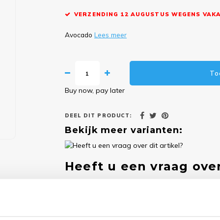
VERZENDING 12 AUGUSTUS WEGENS VAKA
Avocado
Lees meer
To
Buy now, pay later
DEEL DIT PRODUCT:
Bekijk meer varianten:
Heeft u een vraag over
Onze medewerker helpt u met plezier! We probe
nodig? Bel onze klantenservice: 0592273685.
Stuur een e-mail