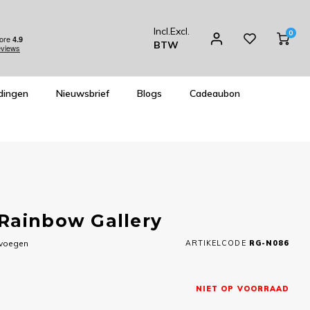
Incl.
Excl.
0
BTW
dingen
Nieuwsbrief
Blogs
Cadeaubon
Rainbow Gallery
evoegen
ARTIKELCODE
RG-N086
NIET OP VOORRAAD