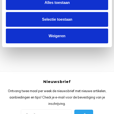
Alles toestaan
Rainb
Viola
Studi
Rainb
Viola
korti
Selectie toestaan
Alle reviews
Rainb
Wonde
Verva
Je beoordeling toevoegen
Weigeren
Rainb
Wonde
Rico M
Rico S
Kleur
Nieuwsbrief
The C
Ontvang twee maal per week de nieuwsbrief met nieuwe artikelen,
aanbiedingen en tips! Check je e-mail voor de bevestiging van je
Venus 
inschrijving.