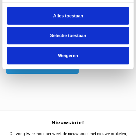
0
Reviews
Rainb
Viola
Studi
Alles toestaan
Rainb
Viola
korti
Rainb
Wonde
Verva
Selectie toestaan
Rainb
Wonde
Alle reviews
Weigeren
Rico M
Je beoordeling toevoegen
Rico S
Kleur
The C
Nieuwsbrief
Venus 
Ontvang twee maal per week de nieuwsbrief met nieuwe artikelen,