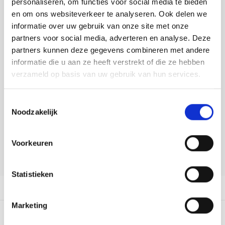
personaliseren, om functies voor social media te bieden
Tafelkleden voorbedrukt
Merej
Shetl
Woola
Tiny 
Krein
Nalle
en om ons websiteverkeer te analyseren. Ook delen we
Buy now, pay later
informatie over uw gebruik van onze site met onze
Tafelkleden met telpatroon
PAKO
Torin
Kreini
Nalle
DELEN:
partners voor social media, adverteren en analyse. Deze
Bekijk meer varianten:
partners kunnen deze gegevens combineren met andere
Permi
Veron
Krein
Novit
informatie die u aan ze heeft verstrekt of die ze hebben
verzameld op basis van uw gebruik van hun services.
Resty
Heeft u een vraag over dit
Krein
Novit
artikel?
Toestemmingsselectie
Rico 
Krein
Soint
Noodzakelijk
Onze medewerker helpt u met plezier! We proberen uw e-mail zo
snel mogelijk te beantwoorden. Sneller hulp nodig? Bel onze
Rico 
Rainb
Tuuli
klantenservice: 0592273685.
Voorkeuren
RIOLI
Stuur een e-mail
Rainb
Viola
Statistieken
RTO
Rainb
Viola
Productomschrijving
Stitc
Marketing
Rainb
Viola 
0
STERREN OP BASIS VAN
0
BEOORDELINGEN
Studi