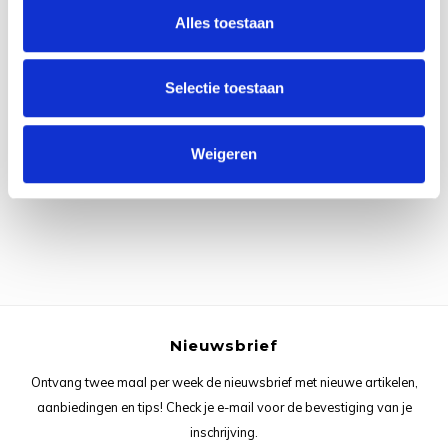
Rainb
Viola
Alles toestaan
Studi
Rainb
Viola
korti
Selectie toestaan
Rainb
Wonde
Verva
Alle reviews
Weigeren
Rainb
Wonde
Je beoordeling toevoegen
Rico M
Rico S
Kleur
Nieuwsbrief
The C
Ontvang twee maal per week de nieuwsbrief met nieuwe artikelen,
Venus 
aanbiedingen en tips! Check je e-mail voor de bevestiging van je
inschrijving.