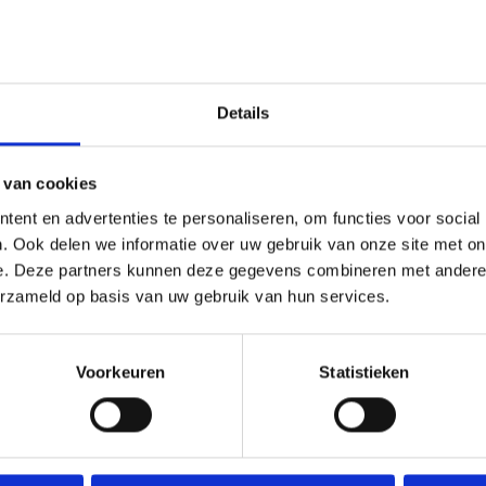
Heeft u een vraag over
Onze medewerker helpt u met plezier! We probe
nodig? Bel onze klantenservice: 0592273685.
Details
Stuur een e-mail
 van cookies
ent en advertenties te personaliseren, om functies voor social
. Ook delen we informatie over uw gebruik van onze site met on
Goedgekeurd door Webwinkelkeur
betaling achteraf mo
e. Deze partners kunnen deze gegevens combineren met andere i
erzameld op basis van uw gebruik van hun services.
Voorkeuren
Statistieken
atoen DMC, Aida 5,4 steken/cm, Garenkaartje, Werkwijze in 8 talen, Ver
k, Aantal kleuren: 13, Moeilijkheidsgraad: Gemakkelijk,