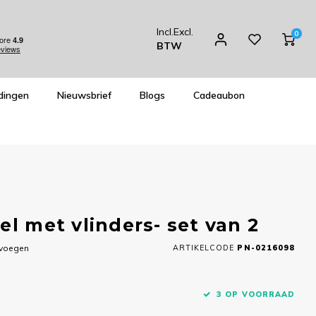
Incl.
Excl.
0
BTW
dingen
Nieuwsbrief
Blogs
Cadeaubon
el met vlinders- set van 2
evoegen
ARTIKELCODE
PN-0216098
3 OP VOORRAAD