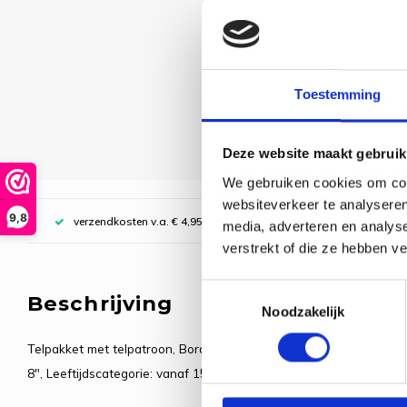
Toestemming
Deze website maakt gebruik
We gebruiken cookies om cont
websiteverkeer te analyseren
9,8
verzendkosten v.a. € 4,95, boven € 70,00 gratis (NL)
media, adverteren en analys
verstrekt of die ze hebben v
Toestemmingsselectie
Beschrijving
Noodzakelijk
Telpakket met telpatroon, Borduurstof: 100% katoen, Garen: 100% k
8", Leeftijdscategorie: vanaf 15 jaar, Steken: kruissteek, Spanstee