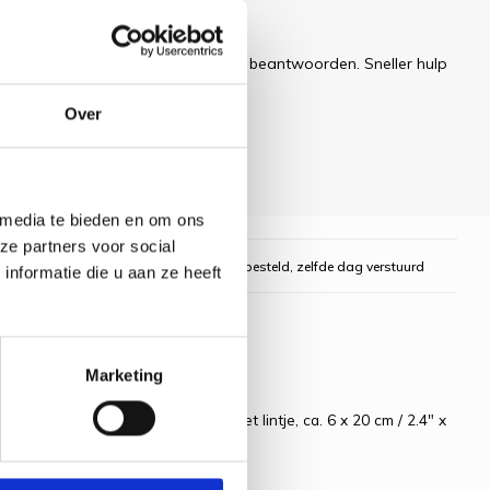
 dit artikel?
ren uw e-mail zo snel mogelijk te beantwoorden. Sneller hulp
Over
 media te bieden en om ons
ze partners voor social
gelijk
Voor 16:00 uur besteld, zelfde dag verstuurd
nformatie die u aan ze heeft
Marketing
groot telpatroon, Naald, Foto, Met lintje, ca. 6 x 20 cm / 2.4" x