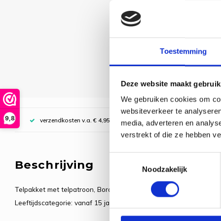
Toestemming
Deze website maakt gebruik
We gebruiken cookies om cont
websiteverkeer te analyseren
9,8
verzendkosten v.a. € 4,95, boven € 70,00 gratis (NL)
media, adverteren en analys
verstrekt of die ze hebben v
Toestemmingsselectie
Beschrijving
Noodzakelijk
Telpakket met telpatroon, Borduurstof: 100% katoen, Garen: 100% k
Leeftijdscategorie: vanaf 15 jaar, Steken: kruissteek, Spansteek, S