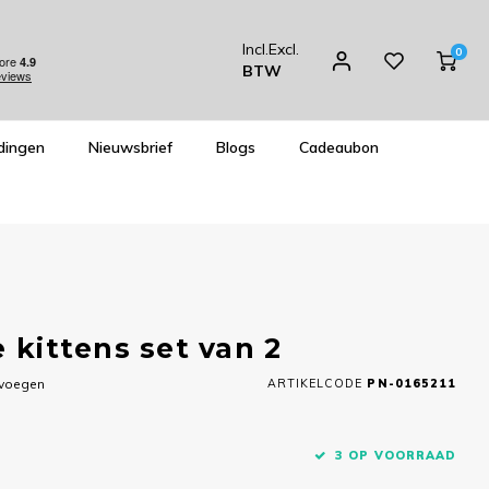
Incl.
Excl.
0
BTW
dingen
Nieuwsbrief
Blogs
Cadeaubon
 kittens set van 2
evoegen
ARTIKELCODE
PN-0165211
3 OP VOORRAAD