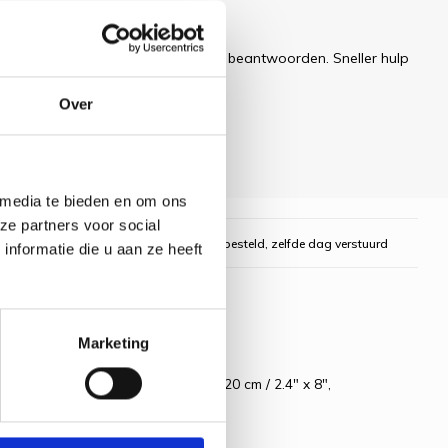
 dit artikel?
ren uw e-mail zo snel mogelijk te beantwoorden. Sneller hulp
Over
 media te bieden en om ons
ze partners voor social
gelijk
Voor 16:00 uur besteld, zelfde dag verstuurd
nformatie die u aan ze heeft
Marketing
 telpatroon, Naald, Foto, ca. 6 x 20 cm / 2.4" x 8",