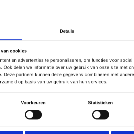
Heeft u een vraag over
Onze medewerker helpt u met plezier! We probe
nodig? Bel onze klantenservice: 0592273685.
Details
Stuur een e-mail
 van cookies
ent en advertenties te personaliseren, om functies voor social
. Ook delen we informatie over uw gebruik van onze site met on
Goedgekeurd door Webwinkelkeur
betaling achteraf mo
e. Deze partners kunnen deze gegevens combineren met andere i
erzameld op basis van uw gebruik van hun services.
Voorkeuren
Statistieken
atoen DMC, 5,4 steken/cm, Garenkaartje, Werkwijze in 8 talen, Vergroot
tiksteek, Aantal kleuren: 17, Moeilijkheidsgraad: Gemakkelijk,