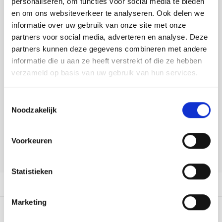
personaliseren, om functies voor social media te bieden
Tafelkleden voorbedrukt
Merej
Shetl
Woola
Tiny 
Krein
Nalle
en om ons websiteverkeer te analyseren. Ook delen we
Buy now, pay later
informatie over uw gebruik van onze site met onze
Tafelkleden met telpatroon
PAKO
Torin
DELEN:
Kreini
Nalle
partners voor social media, adverteren en analyse. Deze
Bekijk meer varianten:
partners kunnen deze gegevens combineren met andere
Permi
Veron
Krein
Novit
informatie die u aan ze heeft verstrekt of die ze hebben
verzameld op basis van uw gebruik van hun services.
Resty
Heeft u een vraag over dit
Krein
Novit
artikel?
Toestemmingsselectie
Rico 
Krein
Soint
Noodzakelijk
Onze medewerker helpt u met plezier! We proberen uw e-mail zo
snel mogelijk te beantwoorden. Sneller hulp nodig? Bel onze
Rico 
klantenservice: 0592273685.
Rainb
Tuuli
Voorkeuren
RIOLI
Stuur een e-mail
Rainb
Viola
Statistieken
RTO
Rainb
Viola
Productomschrijving
Stitc
Marketing
Rainb
Viola 
0
STERREN OP BASIS VAN
0
BEOORDELINGEN
Studi