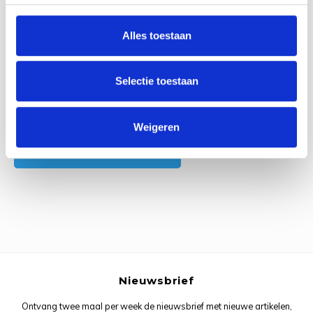
0
Reviews
Rainb
Viola
Studi
Alles toestaan
Rainb
Viola
korti
Rainb
Wonde
Verva
Selectie toestaan
Rainb
Wonde
Alle reviews
Weigeren
Rico M
Je beoordeling toevoegen
Rico S
Kleur
The C
Nieuwsbrief
Venus 
Ontvang twee maal per week de nieuwsbrief met nieuwe artikelen,