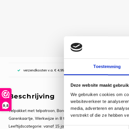
Toestemming
verzendkosten v.a. € 4,95, boven € 70,00 gratis (NL)
Deze website maakt gebruik
We gebruiken cookies om cont
Beschrijving
websiteverkeer te analyseren
9,8
media, adverteren en analys
Telpakket met telpatroon, Borduurstof: 100% katoen, Garen: 100
verstrekt of die ze hebben v
Garenkaartje, Werkwijze in 8 talen, Vergroot telpatroon, Naald, Foto
Leeftijdscategorie: vanaf 15 jaar, Steken: kruissteek, Aantal kleur
Toestemmingsselectie