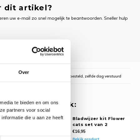
 dit artikel?
ren uw e-mail zo snel mogelijk te beantwoorden. Sneller hulp
Over
gelijk
Voor 16:00 uur besteld, zelfde dag verstuurd
 media te bieden en om ons
 misschien ook leuk:
ze partners voor social
nformatie die u aan ze heeft
zer kit
Bladwijzer kit Flower
dorpen set van
cats set van 2
€16,95
Bekijk product