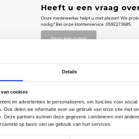
Heeft u een vraag over
Onze medewerker helpt u met plezier! We probe
nodig? Bel onze klantenservice: 0592273685.
Stuur een e-mail
Details
Goedgekeurd door Webwinkelkeur
betaling achteraf mo
 van cookies
ent en advertenties te personaliseren, om functies voor social
Dit vind je
. Ook delen we informatie over uw gebruik van onze site met on
e. Deze partners kunnen deze gegevens combineren met andere i
Bladwij
% katoen DMC, Aida 5,4 steken/cm,
Winter
erzameld op basis van uw gebruik van hun services.
, Met lintje, ca. 6 x 20 cm / 2.4" x 8",
2
en: 12, Moeilijkheidsgraad: Gemakkelijk,
€16,95