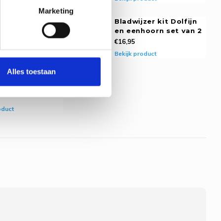
oduct
Marketing
zer kit Wolf en
Bladwijzer kit Dolfijn
 de nacht set
en eenhoorn set van 2
€16,95
Bekijk product
oduct
Alles toestaan
zer kit
en set van 2
oduct