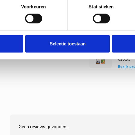
Bekijk pr
Voorkeuren
Statistieken
Bladwij
hert in
van 2
€16,95
Bekijk pr
Selectie toestaan
Bladwij
Parkiet
€16,95
Bekijk pr
Geen reviews gevonden...