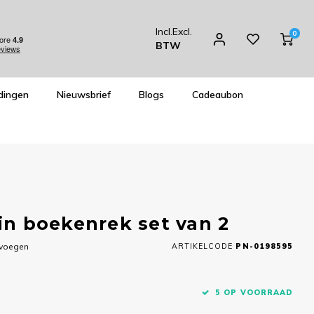
Incl.
Excl.
0
BTW
dingen
Nieuwsbrief
Blogs
Cadeaubon
 in boekenrek set van 2
evoegen
ARTIKELCODE
PN-0198595
5 OP VOORRAAD