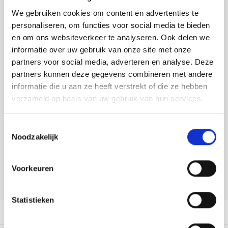
Tafelkleden voorbedrukt
Merej
Shetl
Woola
Tiny 
Krein
Nalle
We gebruiken cookies om content en advertenties te
Toevoegen aan winkelwagen
personaliseren, om functies voor social media te bieden
Tafelkleden met telpatroon
PAKO
Torin
Kreini
Nalle
Buy now, pay later
en om ons websiteverkeer te analyseren. Ook delen we
informatie over uw gebruik van onze site met onze
Permi
Veron
DELEN:
Krein
Novit
partners voor social media, adverteren en analyse. Deze
Bekijk meer varianten:
partners kunnen deze gegevens combineren met andere
Resty
Krein
Novit
informatie die u aan ze heeft verstrekt of die ze hebben
verzameld op basis van uw gebruik van hun services.
Rico 
Heeft u een vraag over dit
Krein
Soint
artikel?
Toestemmingsselectie
Rico 
Rainb
Tuuli
Noodzakelijk
Onze medewerker helpt u met plezier! We proberen uw e-mail zo
snel mogelijk te beantwoorden. Sneller hulp nodig? Bel onze
RIOLI
klantenservice: 0592273685.
Rainb
Viola
Voorkeuren
RTO
Stuur een e-mail
Rainb
Viola
Statistieken
Stitc
Rainb
Viola 
Productomschrijving
Studi