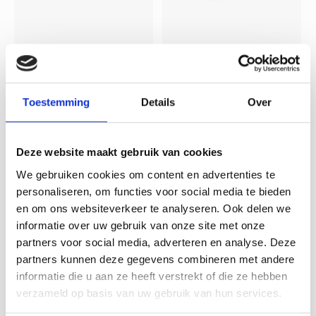
Lamana
Lamana
Lamana - Cosma 28
Lamana - Cosma 31
Slate Grey
Plum
Toestemming
Details
Over
Het Cosma DK-garen is een
Het Cosma DK-garen is een
Deze website maakt gebruik van cookies
hedendaagse combinatie
hedendaagse combinatie
van katoen en modal. Het voelt
van katoen en modal. Het voelt
We gebruiken cookies om content en advertenties te
heerlijk zacht aan, heeft een
heerlijk zacht aan, heeft een
Deliverytime
Deliverytime
subtiele glans en dankzij het
subtiele glans en dankzij het
personaliseren, om functies voor social media te bieden
€6,50
€6,50
model is het bijzonder ademend.
model is het bijzonder ademend.
en om ons websiteverkeer te analyseren. Ook delen we
Hierdoor is Cosma uitermate
Hierdoor is Cosma uitermate
informatie over uw gebruik van onze site met onze
geschikt voor zomerbreiprojecten.
geschikt voor zomerbreiprojecten.
partners voor social media, adverteren en analyse. Deze
partners kunnen deze gegevens combineren met andere
informatie die u aan ze heeft verstrekt of die ze hebben
verzameld op basis van uw gebruik van hun services.