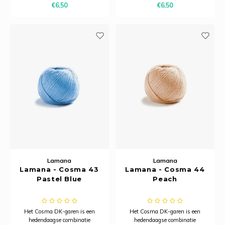
€6,50
€6,50
model is het bijzonder ademend.
model is het bijzonder ademend.
Hierdoor is Cosma uitermate
Hierdoor is Cosma uitermate
geschikt voor zomerbreiprojecten.
geschikt voor zomerbreiprojecten.
Lamana
Lamana
Lamana - Cosma 43
Lamana - Cosma 44
Pastel Blue
Peach
Het Cosma DK-garen is een
Het Cosma DK-garen is een
hedendaagse combinatie
hedendaagse combinatie