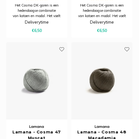
Het Cosma DK-garen is een
Het Cosma DK-garen is een
hedendaagse combinatie
hedendaagse combinatie
van katoen en modal. Het voelt
van katoen en modal. Het voelt
heerlijk zacht aan, heeft een
heerlijk zacht aan, heeft een
Deliverytime
Deliverytime
subtiele glans en dankzij het
subtiele glans en dankzij het
€6,50
€6,50
model is het bijzonder ademend.
model is het bijzonder ademend.
Hierdoor is Cosma uitermate
Hierdoor is Cosma uitermate
geschikt voor zomerbreiprojecten.
geschikt voor zomerbreiprojecten.
Lamana
Lamana
Lamana - Cosma 47
Lamana - Cosma 48
Muscat
Macadamia