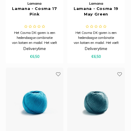
Lamana
Lamana
Lamana - Cosma 17
Lamana - Cosma 19
Pink
May Green
Het Cosma DK-garen is een
Het Cosma DK-garen is een
hedendaagse combinatie
hedendaagse combinatie
van katoen en modal. Het voelt
van katoen en modal. Het voelt
heerlijk zacht aan, heeft een
heerlijk zacht aan, heeft een
Deliverytime
Deliverytime
subtiele glans en dankzij het
subtiele glans en dankzij het
€6,50
€6,50
model is het bijzonder ademend.
model is het bijzonder ademend.
Hierdoor is Cosma uitermate
Hierdoor is Cosma uitermate
geschikt voor zomerbreiprojecten.
geschikt voor zomerbreiprojecten.