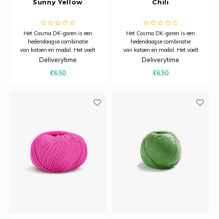
Sunny Yellow
Chili
Het Cosma DK-garen is een
Het Cosma DK-garen is een
hedendaagse combinatie
hedendaagse combinatie
van katoen en modal. Het voelt
van katoen en modal. Het voelt
heerlijk zacht aan, heeft een
heerlijk zacht aan, heeft een
Deliverytime
Deliverytime
subtiele glans en dankzij het
subtiele glans en dankzij het
€6,50
€6,50
model is het bijzonder ademend.
model is het bijzonder ademend.
Hierdoor is Cosma uitermate
Hierdoor is Cosma uitermate
geschikt voor zomerbreiprojecten.
geschikt voor zomerbreiprojecten.