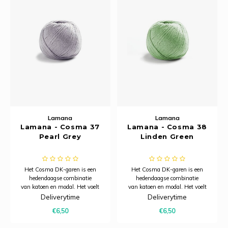
Lamana
Lamana
Lamana - Cosma 37
Lamana - Cosma 38
Pearl Grey
Linden Green
Het Cosma DK-garen is een
Het Cosma DK-garen is een
hedendaagse combinatie
hedendaagse combinatie
van katoen en modal. Het voelt
van katoen en modal. Het voelt
heerlijk zacht aan, heeft een
heerlijk zacht aan, heeft een
Deliverytime
Deliverytime
subtiele glans en dankzij het
subtiele glans en dankzij het
€6,50
€6,50
model is het bijzonder ademend.
model is het bijzonder ademend.
Hierdoor is Cosma uitermate
Hierdoor is Cosma uitermate