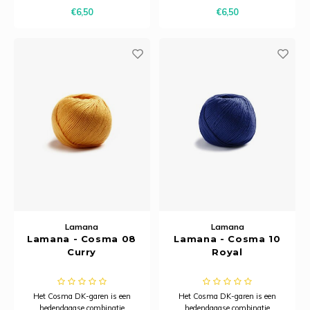
subtiele glans en dankzij het
subtiele glans en dankzij het
Ancho
€6,50
€6,50
model is het bijzonder ademend.
model is het bijzonder ademend.
Hierdoor is Cosma uitermate
Hierdoor is Cosma uitermate
geschikt voor zomerbreiprojecten.
geschikt voor zomerbreiprojecten.
Lamana
Lamana
Lamana - Cosma 08
Lamana - Cosma 10
Curry
Royal
Het Cosma DK-garen is een
Het Cosma DK-garen is een
hedendaagse combinatie
hedendaagse combinatie