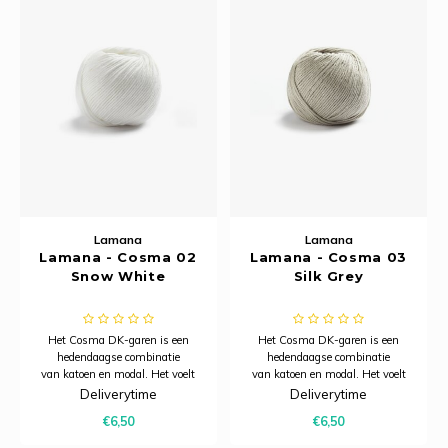
Tafelkleden voorbedrukt
Merej
Woola
Soda 
Krein
Nalle
Shetl
Tafelkleden met telpatroon
PAKO
Tiny 
Kreini
Nalle
Torin
Permi
Krein
Novit
Veron
Resty
Krein
Novit
Rico 
Krein
Soint
Lamana
Lamana
Rico 
Lamana - Cosma 02
Lamana - Cosma 03
Rainb
Tuuli
Snow White
Silk Grey
RIOLI
Rainb
Viola
Het Cosma DK-garen is een
Het Cosma DK-garen is een
RTO
hedendaagse combinatie
hedendaagse combinatie
Rainb
Viola
van katoen en modal. Het voelt
van katoen en modal. Het voelt
heerlijk zacht aan, heeft een
heerlijk zacht aan, heeft een
Deliverytime
Deliverytime
Stitc
subtiele glans en dankzij het
subtiele glans en dankzij het
Rainb
Viola 
€6,50
€6,50
model is het bijzonder ademend.
model is het bijzonder ademend.
Hierdoor is Cosma uitermate
Hierdoor is Cosma uitermate
Studi