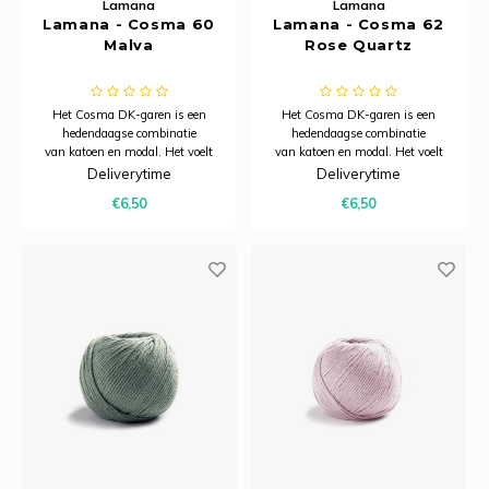
Lamana
Lamana
Lamana - Cosma 60
Lamana - Cosma 62
Malva
Rose Quartz
Het Cosma DK-garen is een
Het Cosma DK-garen is een
hedendaagse combinatie
hedendaagse combinatie
van katoen en modal. Het voelt
van katoen en modal. Het voelt
heerlijk zacht aan, heeft een
heerlijk zacht aan, heeft een
Deliverytime
Deliverytime
subtiele glans en dankzij het
subtiele glans en dankzij het
€6,50
€6,50
model is het bijzonder ademend.
model is het bijzonder ademend.
Hierdoor is Cosma uitermate
Hierdoor is Cosma uitermate
geschikt voor zomerbreiprojecten.
geschikt voor zomerbreiprojecten.