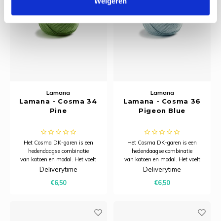
Weigeren
Lamana
Lamana
Lamana - Cosma 34
Lamana - Cosma 36
Pine
Pigeon Blue
Het Cosma DK-garen is een
Het Cosma DK-garen is een
hedendaagse combinatie
hedendaagse combinatie
van katoen en modal. Het voelt
van katoen en modal. Het voelt
heerlijk zacht aan, heeft een
heerlijk zacht aan, heeft een
Deliverytime
Deliverytime
subtiele glans en dankzij het
subtiele glans en dankzij het
€6,50
€6,50
model is het bijzonder ademend.
model is het bijzonder ademend.
Hierdoor is Cosma uitermate
Hierdoor is Cosma uitermate
geschikt voor zomerbreiprojecten.
geschikt voor zomerbreiprojecten.