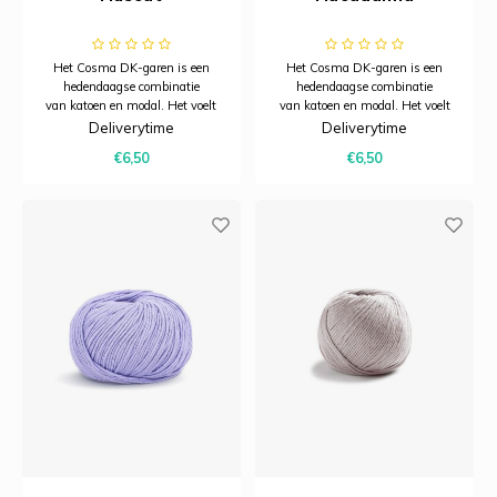
Het Cosma DK-garen is een
Het Cosma DK-garen is een
hedendaagse combinatie
hedendaagse combinatie
van katoen en modal. Het voelt
van katoen en modal. Het voelt
heerlijk zacht aan, heeft een
heerlijk zacht aan, heeft een
Deliverytime
Deliverytime
subtiele glans en dankzij het
subtiele glans en dankzij het
€6,50
€6,50
model is het bijzonder ademend.
model is het bijzonder ademend.
Hierdoor is Cosma uitermate
Hierdoor is Cosma uitermate
geschikt voor zomerbreiprojecten.
geschikt voor zomerbreiprojecten.