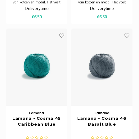
van katoen en modal. Het voelt
van katoen en modal. Het voelt
heerlijk zacht aan, heeft een
heerlijk zacht aan, heeft een
Deliverytime
Deliverytime
subtiele glans en dankzij het
subtiele glans en dankzij het
€6,50
€6,50
model is het bijzonder ademend.
model is het bijzonder ademend.
Hierdoor is Cosma uitermate
Hierdoor is Cosma uitermate
geschikt voor zomerbreiprojecten.
geschikt voor zomerbreiprojecten.
Lamana
Lamana
Lamana - Cosma 45
Lamana - Cosma 46
Caribbean Blue
Basalt Blue