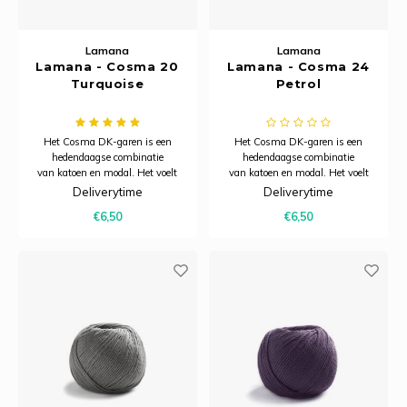
Lamana
Lamana
Lamana - Cosma 20
Lamana - Cosma 24
Turquoise
Petrol
Het Cosma DK-garen is een
Het Cosma DK-garen is een
hedendaagse combinatie
hedendaagse combinatie
van katoen en modal. Het voelt
van katoen en modal. Het voelt
heerlijk zacht aan, heeft een
heerlijk zacht aan, heeft een
Deliverytime
Deliverytime
subtiele glans en dankzij het
subtiele glans en dankzij het
€6,50
€6,50
model is het bijzonder ademend.
model is het bijzonder ademend.
Hierdoor is Cosma uitermate
Hierdoor is Cosma uitermate
geschikt voor zomerbreiprojecten.
geschikt voor zomerbreiprojecten.