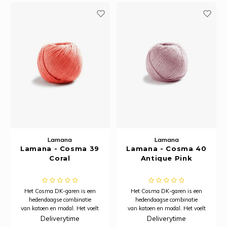
geschikt voor zomerbreiprojecten.
geschikt voor zomerbreiprojecten.
Lamana
Lamana
Lamana - Cosma 39
Lamana - Cosma 40
Coral
Antique Pink
Het Cosma DK-garen is een
Het Cosma DK-garen is een
hedendaagse combinatie
hedendaagse combinatie
van katoen en modal. Het voelt
van katoen en modal. Het voelt
heerlijk zacht aan, heeft een
heerlijk zacht aan, heeft een
Deliverytime
Deliverytime
subtiele glans en dankzij het
subtiele glans en dankzij het