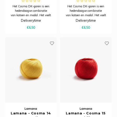
Het Cosma DK-garen is een
Het Cosma DK-garen is een
hedendaagse combinatie
hedendaagse combinatie
van katoen en modal. Het voelt
van katoen en modal. Het voelt
heerlijk zacht aan, heeft een
heerlijk zacht aan, heeft een
Deliverytime
Deliverytime
subtiele glans en dankzij het
subtiele glans en dankzij het
€6,50
€6,50
model is het bijzonder ademend.
model is het bijzonder ademend.
Hierdoor is Cosma uitermate
Hierdoor is Cosma uitermate
geschikt voor zomerbreiprojecten.
geschikt voor zomerbreiprojecten.
Lamana
Lamana
Lamana - Cosma 14
Lamana - Cosma 15