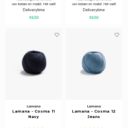
van katoen en modal. Het voelt
van katoen en modal. Het voelt
heerlijk zacht aan, heeft een
heerlijk zacht aan, heeft een
Deliverytime
Deliverytime
subtiele glans en dankzij het
subtiele glans en dankzij het
€6,50
€6,50
model is het bijzonder ademend.
model is het bijzonder ademend.
Hierdoor is Cosma uitermate
Hierdoor is Cosma uitermate
geschikt voor zomerbreiprojecten.
geschikt voor zomerbreiprojecten.
Lamana
Lamana
Lamana - Cosma 11
Lamana - Cosma 12
Navy
Jeans