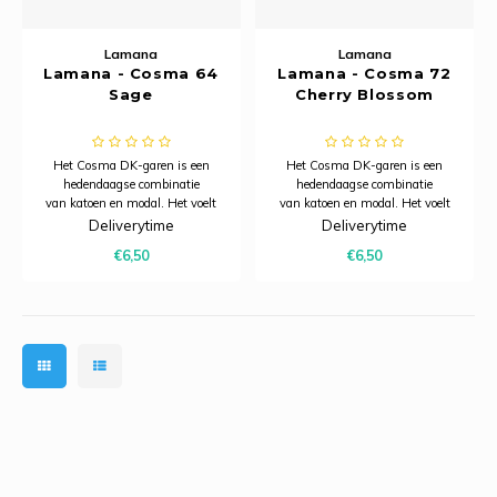
Lamana
Lamana
Lamana - Cosma 64
Lamana - Cosma 72
Sage
Cherry Blossom
Het Cosma DK-garen is een
Het Cosma DK-garen is een
hedendaagse combinatie
hedendaagse combinatie
van katoen en modal. Het voelt
van katoen en modal. Het voelt
heerlijk zacht aan, heeft een
heerlijk zacht aan, heeft een
Deliverytime
Deliverytime
subtiele glans en dankzij het
subtiele glans en dankzij het
€6,50
€6,50
model is het bijzonder ademend.
model is het bijzonder ademend.
Hierdoor is Cosma uitermate
Hierdoor is Cosma uitermate
geschikt voor zomerbreiprojecten.
geschikt voor zomerbreiprojecten.