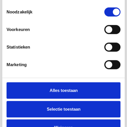
Toestemmingsselectie
Noodzakelijk
Voorkeuren
Lamana
Lamana
Lamana - Cosma 32
Lamana - Cosma 33
Statistieken
Lilac
Carmine
Marketing
Het Cosma DK-garen is een
Het Cosma DK-garen is een
hedendaagse combinatie
hedendaagse combinatie
van katoen en modal. Het voelt
van katoen en modal. Het voelt
heerlijk zacht aan, heeft een
heerlijk zacht aan, heeft een
Deliverytime
Deliverytime
subtiele glans en dankzij het
subtiele glans en dankzij het
Alles toestaan
€6,50
€6,50
model is het bijzonder ademend.
model is het bijzonder ademend.
Hierdoor is Cosma uitermate
Hierdoor is Cosma uitermate
geschikt voor zomerbreiprojecten.
geschikt voor zomerbreiprojecten.
Selectie toestaan