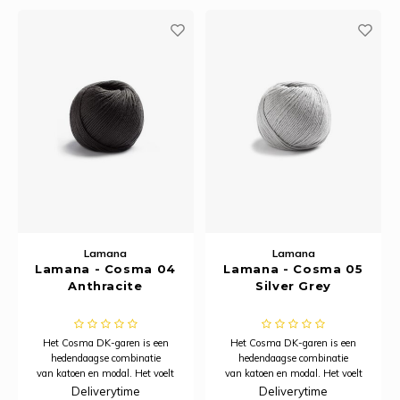
geschikt voor zomerbreiprojecten.
geschikt voor zomerbreiprojecten.
Rainb
Viola
Studi
Rainb
Viola
korti
Rainb
Wonde
Verva
Rainb
Wonde
Rico M
Rico S
Lamana
Lamana
Lamana - Cosma 04
Lamana - Cosma 05
Kleur
Anthracite
Silver Grey
The C
Het Cosma DK-garen is een
Het Cosma DK-garen is een
hedendaagse combinatie
hedendaagse combinatie
Venus 
van katoen en modal. Het voelt
van katoen en modal. Het voelt
heerlijk zacht aan, heeft een
heerlijk zacht aan, heeft een
Deliverytime
Deliverytime