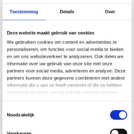
Tafelkleden voorbedrukt
Merej
Shetl
Woola
Soda 
Krein
Nalle
Toestemming
Details
Over
Tafelkleden met telpatroon
PAKO
Torin
Tiny 
Kreini
Nalle
Permi
Veron
Deze website maakt gebruik van cookies
Krein
Novit
We gebruiken cookies om content en advertenties te
Resty
personaliseren, om functies voor social media te bieden
Krein
Novit
en om ons websiteverkeer te analyseren. Ook delen we
Rico 
informatie over uw gebruik van onze site met onze
Krein
Soint
partners voor social media, adverteren en analyse. Deze
Novita
Novita
Rico 
Novita - Viola
Novita - Viola
partners kunnen deze gegevens combineren met andere
Rainb
Tuuli
Metsäretki 100g
Metsäretki 100 g
informatie die u aan ze heeft verstrekt of die ze hebben
8301 forest pond
8321 birch forest
RIOLI
verzameld op basis van uw gebruik van hun services.
Rainb
Viola
Novita Viola Metsäretki is een
Novita Viola Metsäretki is een
RTO
geraffineerd breigaren met een
geraffineerd breigaren met een
Toestemmingsselectie
Rainb
Viola
prachtig kleurenpallet voor
prachtig kleurenpallet voor
Noodzakelijk
sokken met grappige
sokken met grappige
Deliverytime
Deliverytime
Stitc
kleurpatronen zonder van bolletje
kleurpatronen zonder van bolletje
Rainb
Viola 
€10,50
€10,50
te moeten veranderen. Looplengte
te moeten veranderen. Looplengte
400 m per 100 gram,
400 m per 100 gram,
Voorkeuren
Studi