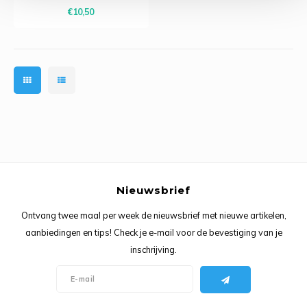
kleurpatronen zonder van bolletje
Ancho
€10,50
te moeten veranderen. Looplengte
400 m per 100 gram,
aanbevolen naalddikte 3 mm.
Gecertificeerd met het Finse A
Nieuwsbrief
Ontvang twee maal per week de nieuwsbrief met nieuwe artikelen,
aanbiedingen en tips! Check je e-mail voor de bevestiging van je
inschrijving.