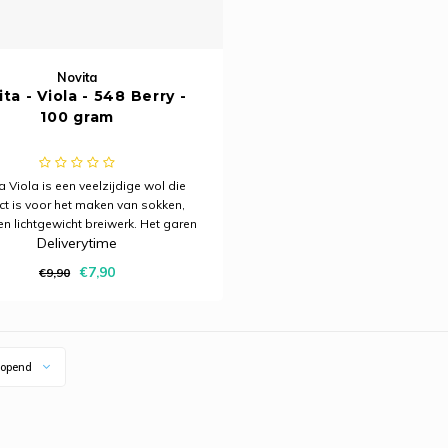
Novita
ta - Viola - 548 Berry -
100 gram
a Viola is een veelzijdige wol die
ct is voor het maken van sokken,
en lichtgewicht breiwerk. Het garen
Deliverytime
vol, zacht en zuinig. Bovendien is het
schikt voor alle internationale
€7,90
€9,90
ronen die 4-draads garen vereisen.
Novita Viol
opend