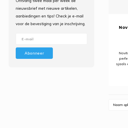
Ontvang twee maal per week de
nieuwsbrief met nieuwe artikelen,
aanbiedingen en tips! Check je e-mail
voor de bevestiging van je inschrijving.
Novi
Abonneer
Novit
perfe
sjaals 
is stijl
ge
breipat
Naam opl