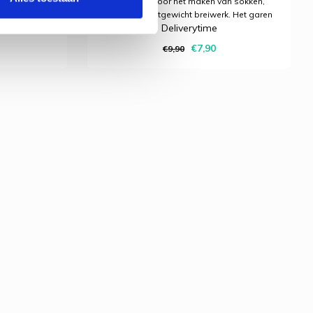
an sokken,
perfect is voor het maken van sokken,
rk. Het garen
sjaals en lichtgewicht breiwerk. Het garen
Deliverytime
vendien is het
is stijlvol, zacht en zuinig. Bovendien is het
ationale
geschikt voor alle internationale
€7,90
€9,90
ren vereisen.
breipatronen die 4-draads garen vereisen.
Novita Viol