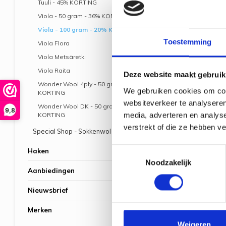
Tuuli - 45% KORTING
Viola - 50 gram - 36% KORTING
Viola - 100 gram - 20% KORTING
Toestemming
Viola Flora
Viola Metsäretki
Viola Raita
Deze website maakt gebruik
Wonder Wool 4ply - 50 gram - 46%
We gebruiken cookies om cont
KORTING
websiteverkeer te analyseren
Wonder Wool DK - 50 gram - 51%
9,8
media, adverteren en analys
KORTING
verstrekt of die ze hebben v
Special Shop - Sokkenwol
Toestemmingsselectie
Haken
Noodzakelijk
Aanbiedingen
Novit
Nieuwsbrief
Merken
Novit
Weigeren