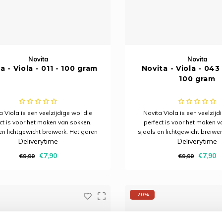
Novita
Novita
a - Viola - 011 - 100 gram
Novita - Viola - 043
100 gram
a Viola is een veelzijdige wol die
Novita Viola is een veelzijd
ct is voor het maken van sokken,
perfect is voor het maken v
en lichtgewicht breiwerk. Het garen
sjaals en lichtgewicht breiwe
Deliverytime
Deliverytime
vol, zacht en zuinig. Bovendien is het
is stijlvol, zacht en zuinig. Bo
schikt voor alle internationale
geschikt voor alle intern
€7,90
€7,90
€9,90
€9,90
ronen die 4-draads garen vereisen.
breipatronen die 4-draads ga
Novita Viol
Novita Viol
-20%