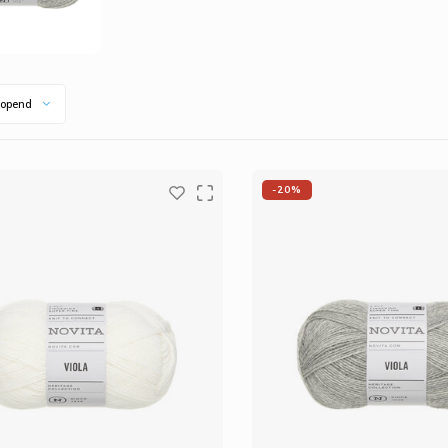
opend
-20%