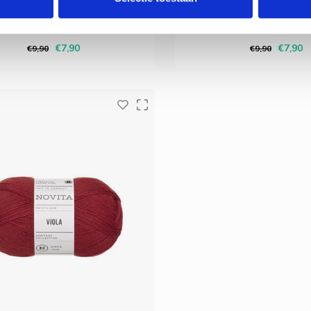
ct is voor het maken van sokken,
perfect is voor het maken v
en lichtgewicht breiwerk. Het garen
sjaals en lichtgewicht breiwe
Deliverytime
Deliverytime
vol, zacht en zuinig. Bovendien is het
is stijlvol, zacht en zuinig. Bo
schikt voor alle internationale
geschikt voor alle intern
€7,90
€7,90
€9,90
€9,90
ronen die 4-draads garen vereisen.
breipatronen die 4-draads ga
Novita Viol
Novita Viol