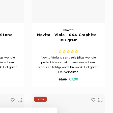
Novita
 Stone -
Novita - Viola - 044 Graphite -
100 gram
ige wol die
Novita Viola is een veelzijdige wol die
an sokken,
perfect is voor het maken van sokken,
rk. Het garen
sjaals en lichtgewicht breiwerk. Het garen
Deliverytime
vendien is het
is stijlvol, zacht en zuinig. Bovendien is het
ationale
geschikt voor alle internationale
€7,90
€9,90
ren vereisen.
breipatronen die 4-draads garen vereisen.
Novita Viol
-20%