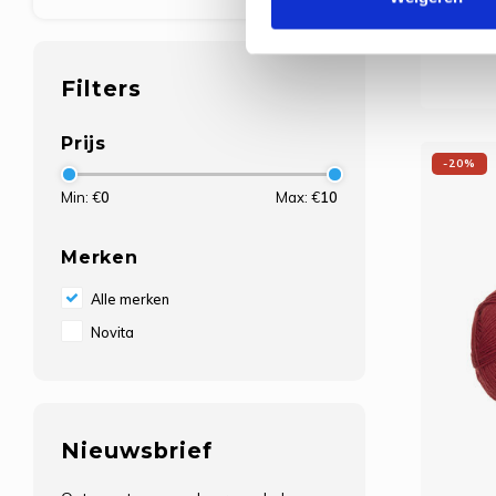
perfe
sjaals 
is stijl
ge
Filters
breipat
Prijs
-20%
Min: €
0
Max: €
10
Merken
Alle merken
Novita
Nieuwsbrief