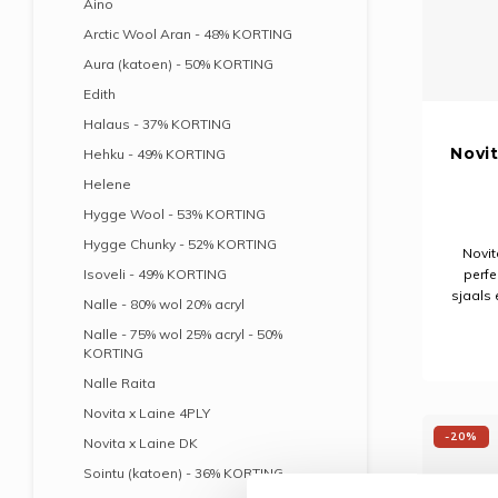
Aino
Arctic Wool Aran - 48% KORTING
Aura (katoen) - 50% KORTING
Edith
Halaus - 37% KORTING
Novit
Hehku - 49% KORTING
Helene
Hygge Wool - 53% KORTING
Hygge Chunky - 52% KORTING
Novit
Isoveli - 49% KORTING
perfe
sjaals 
Nalle - 80% wol 20% acryl
is stijl
Nalle - 75% wol 25% acryl - 50%
ge
KORTING
breipat
Nalle Raita
Novita x Laine 4PLY
-20%
Novita x Laine DK
Sointu (katoen) - 36% KORTING