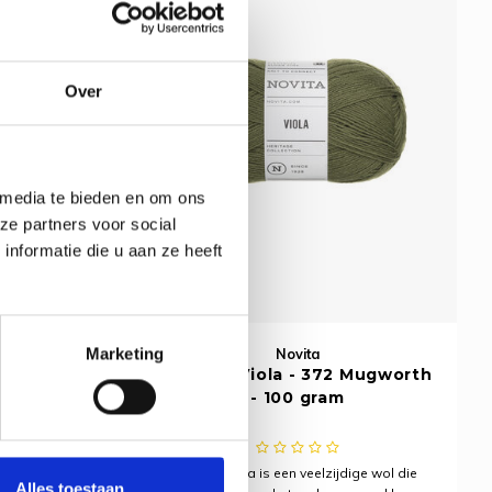
Over
 media te bieden en om ons
ze partners voor social
nformatie die u aan ze heeft
Marketing
Novita
 Black -
Novita - Viola - 372 Mugworth
- 100 gram
ige wol die
Novita Viola is een veelzijdige wol die
Alles toestaan