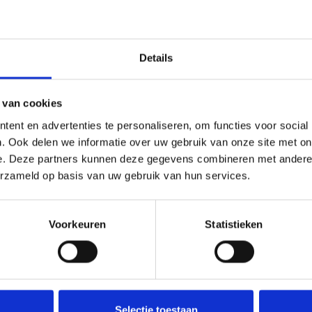
Details
 van cookies
ent en advertenties te personaliseren, om functies voor social
. Ook delen we informatie over uw gebruik van onze site met on
e. Deze partners kunnen deze gegevens combineren met andere i
erzameld op basis van uw gebruik van hun services.
Voorkeuren
Statistieken
Novita
Novita
a - Viola - 060 Sand - 100
Novita - Viola - 099
gram
100 gram
a Viola is een veelzijdige wol die
Novita Viola is een veelzijd
Selectie toestaan