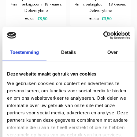
4mm, verkrijgbaar in 18 kleuren.
4mm, verkrijgbaar in 18 kleuren.
Deliverytime
Deliverytime
€3,50
€3,50
€5,50
€5,50
-36%
-36%
Toestemming
Details
Over
Deze website maakt gebruik van cookies
We gebruiken cookies om content en advertenties te
personaliseren, om functies voor social media te bieden
en om ons websiteverkeer te analyseren. Ook delen we
informatie over uw gebruik van onze site met onze
partners voor social media, adverteren en analyse. Deze
Novita
Novita
Novita - Sointu - 123
Novita - Sointu - 748
partners kunnen deze gegevens combineren met andere
Ballad
Scale
informatie die u aan ze heeft verstrekt of die ze hebben
verzameld op basis van uw gebruik van hun services.