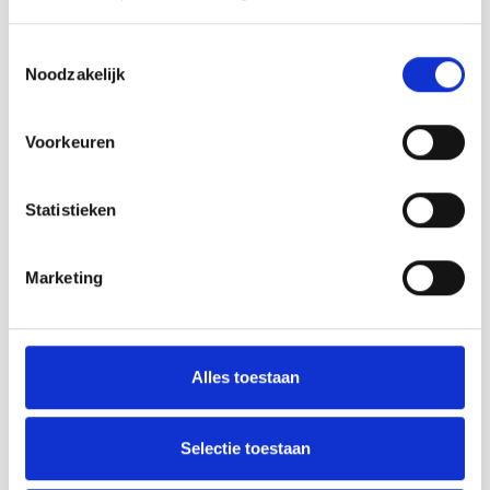
Novita Sointu is een zacht en
Novita Sointu is een zacht en
stevig DK garen voor naalden
stevig DK garen voor naalden
Toestemmingsselectie
4mm, verkrijgbaar in 18 kleuren.
4mm, verkrijgbaar in 18 kleuren.
Noodzakelijk
Deliverytime
Deliverytime
€3,50
€3,50
€5,50
€5,50
Voorkeuren
-36%
-36%
Statistieken
Marketing
Alles toestaan
Selectie toestaan
Novita
Novita
Novita - Sointu - 538
Novita - Sointu - 546