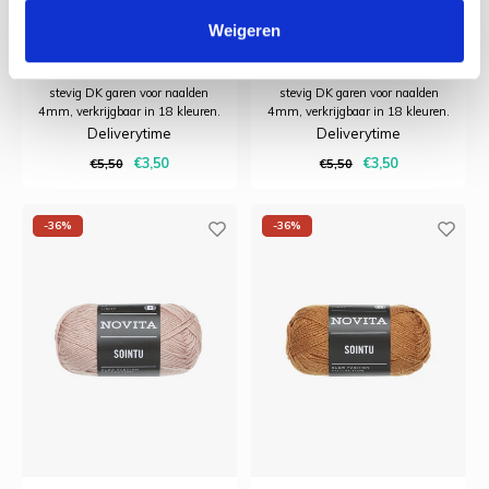
Note
Encore
Weigeren
Novita Sointu is een zacht en
Novita Sointu is een zacht en
stevig DK garen voor naalden
stevig DK garen voor naalden
4mm, verkrijgbaar in 18 kleuren.
4mm, verkrijgbaar in 18 kleuren.
Deliverytime
Deliverytime
€3,50
€3,50
€5,50
€5,50
-36%
-36%