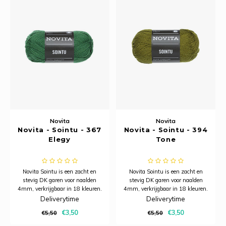
Tafelkleden voorbedrukt
Merej
Shetl
Woola
Tiny 
Krein
Nalle
Tafelkleden met telpatroon
PAKO
Torin
Kreini
Nalle
Permi
Veron
Krein
Novit
Resty
Krein
Novit
Rico 
Krein
Soint
Novita
Novita
Rico 
Novita - Sointu - 367
Novita - Sointu - 394
Rainb
Elegy
Tone
Tuuli
RIOLI
Rainb
Novita Sointu is een zacht en
Novita Sointu is een zacht en
Viola
RTO
stevig DK garen voor naalden
stevig DK garen voor naalden
Rainb
4mm, verkrijgbaar in 18 kleuren.
4mm, verkrijgbaar in 18 kleuren.
Viola
Deliverytime
Deliverytime
Stitc
Rainb
€3,50
€3,50
€5,50
€5,50
Viola 
Studi