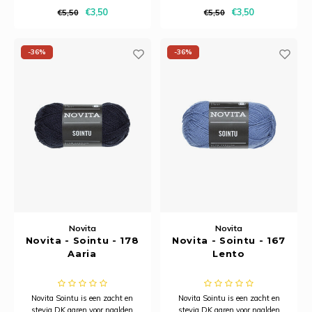
Ancho
€3,50
€3,50
€5,50
€5,50
-36%
-36%
Novita
Novita
Novita - Sointu - 178
Novita - Sointu - 167
Aaria
Lento
Novita Sointu is een zacht en
Novita Sointu is een zacht en
stevig DK garen voor naalden
stevig DK garen voor naalden