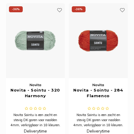
Rainb
-36%
-36%
Viola
Studi
Rainb
korti
Viola
Rainb
Verva
Wonde
Rainb
Wonde
Rico M
Rico S
Novita
Novita
Novita - Sointu - 320
Novita - Sointu - 284
Kleur
Harmony
Flamenco
The C
Novita Sointu is een zacht en
Novita Sointu is een zacht en
stevig DK garen voor naalden
stevig DK garen voor naalden
Venus 
4mm, verkrijgbaar in 18 kleuren.
4mm, verkrijgbaar in 18 kleuren.
Deliverytime
Deliverytime