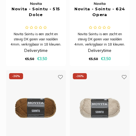
Novita
Novita
Novita - Sointu - 515
Novita - Sointu - 624
Dolce
Opera
Novita Sointu is een zacht en
Novita Sointu is een zacht en
stevig DK garen voor naalden
stevig DK garen voor naalden
4mm, verkrijgbaar in 18 kleuren.
4mm, verkrijgbaar in 18 kleuren.
Deliverytime
Deliverytime
€3,50
€3,50
€5,50
€5,50
-36%
-36%