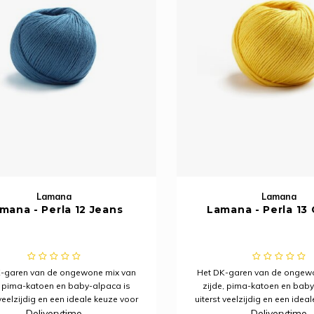
Lamana
Lamana
mana - Perla 12 Jeans
Lamana - Perla 13
-garen van de ongewone mix van
Het DK-garen van de ongew
, pima-katoen en baby-alpaca is
zijde, pima-katoen en baby
 veelzijdig en een ideale keuze voor
uiterst veelzijdig en een idea
Deliverytime
Deliverytime
le jaar. Het wordt gekenmerkt door
het hele jaar. Het wordt gek