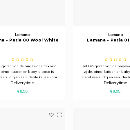
Lamana
Lamana
a - Perla 00 Wool White
Lamana - Perla 01
-garen van de ongewone mix van
Het DK-garen van de ongew
, pima-katoen en baby-alpaca is
zijde, pima-katoen en baby
 veelzijdig en een ideale keuze voor
uiterst veelzijdig en een idea
Deliverytime
Deliverytime
le jaar. Het wordt gekenmerkt door
het hele jaar. Het wordt gek
 geweldige grip en een nobele
een geweldige grip en ee
€8,95
€8,95
tstraling met een lichte glans.
uitstraling met een licht