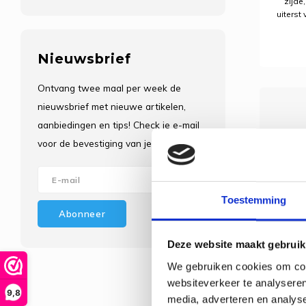
zijde
uiterst
het he
een
ui
Nieuwsbrief
Ontvang twee maal per week de
nieuwsbrief met nieuwe artikelen,
aanbiedingen en tips! Check je e-mail
voor de bevestiging van je inschrijving.
Toestemming
Abonneer
Deze website maakt gebruik
We gebruiken cookies om cont
websiteverkeer te analyseren
9,8
media, adverteren en analys