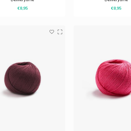
 geweldige grip en een nobele
een geweldige grip en ee
€8,95
€8,95
tstraling met een lichte glans.
uitstraling met een licht