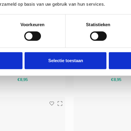
erzameld op basis van uw gebruik van hun services.
Lamana
Lamana
Voorkeuren
Statistieken
mana - Perla 08 Curry
Lamana - Perla 10
-garen van de ongewone mix van
Het DK-garen van de ongew
, pima-katoen en baby-alpaca is
zijde, pima-katoen en baby
Selectie toestaan
 veelzijdig en een ideale keuze voor
uiterst veelzijdig en een idea
Deliverytime
Deliverytime
le jaar. Het wordt gekenmerkt door
het hele jaar. Het wordt gek
 geweldige grip en een nobele
een geweldige grip en ee
€8,95
€8,95
tstraling met een lichte glans.
uitstraling met een licht