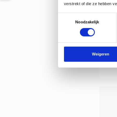
verstrekt of die ze hebben v
Toestemmingsselectie
Noodzakelijk
La
Het DK
zijde
Weigeren
uiterst
het he
een
ui