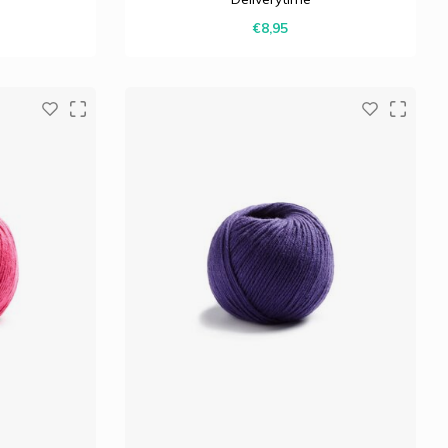
n nobele
een geweldige grip en een nobele
€8,95
e glans.
uitstraling met een lichte glans.