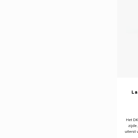
La
Het DK
zijde
uiterst
het he