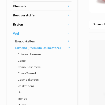
Kleinvak
Borduurstoffen
Breien
Naam opl
Wol
Breipakketten
Lamana (Premium Onlinestore)
Patronenboeken
Como
Como Cashmere
Como Tweed
Cosma (katoen)
Ica (katoen)
Lima
Merida
Milano