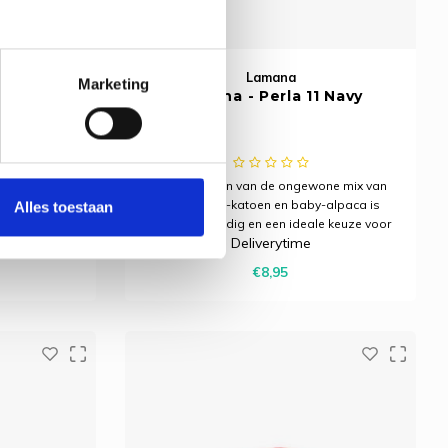
Lamana
Marketing
 Royal
Lamana - Perla 11 Navy
one mix van
Het DK-garen van de ongewone mix van
-alpaca is
zijde, pima-katoen en baby-alpaca is
Alles toestaan
le keuze voor
uiterst veelzijdig en een ideale keuze voor
Deliverytime
enmerkt door
het hele jaar. Het wordt gekenmerkt door
n nobele
een geweldige grip en een nobele
€8,95
e glans.
uitstraling met een lichte glans.