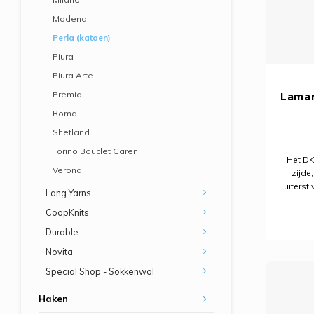
Modena
Perla (katoen)
Piura
Piura Arte
Premia
Laman
Roma
Shetland
Torino Bouclet Garen
Het DK
Verona
zijde
uiterst
Lang Yarns
het he
CoopKnits
een
ui
Durable
Novita
Special Shop - Sokkenwol
Haken