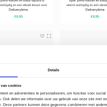
, pima-katoen en baby-alpaca is
zijde, pima-katoen en baby
 veelzijdig en een ideale keuze voor
uiterst veelzijdig en een idea
Deliverytime
Deliverytime
le jaar. Het wordt gekenmerkt door
het hele jaar. Het wordt gek
 geweldige grip en een nobele
een geweldige grip en ee
€8,95
€8,95
tstraling met een lichte glans.
uitstraling met een licht
Details
 van cookies
ent en advertenties te personaliseren, om functies voor social
. Ook delen we informatie over uw gebruik van onze site met on
e. Deze partners kunnen deze gegevens combineren met andere i