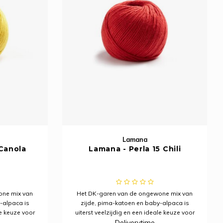
Lamana
 Canola
Lamana - Perla 15 Chili
one mix van
Het DK-garen van de ongewone mix van
-alpaca is
zijde, pima-katoen en baby-alpaca is
le keuze voor
uiterst veelzijdig en een ideale keuze voor
Deliverytime
enmerkt door
het hele jaar. Het wordt gekenmerkt door