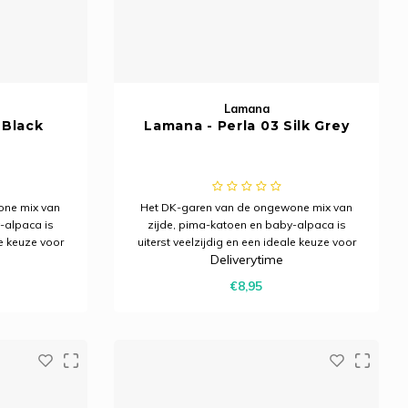
Lamana
 Black
Lamana - Perla 03 Silk Grey
one mix van
Het DK-garen van de ongewone mix van
-alpaca is
zijde, pima-katoen en baby-alpaca is
le keuze voor
uiterst veelzijdig en een ideale keuze voor
Deliverytime
enmerkt door
het hele jaar. Het wordt gekenmerkt door
n nobele
een geweldige grip en een nobele
€8,95
e glans.
uitstraling met een lichte glans.