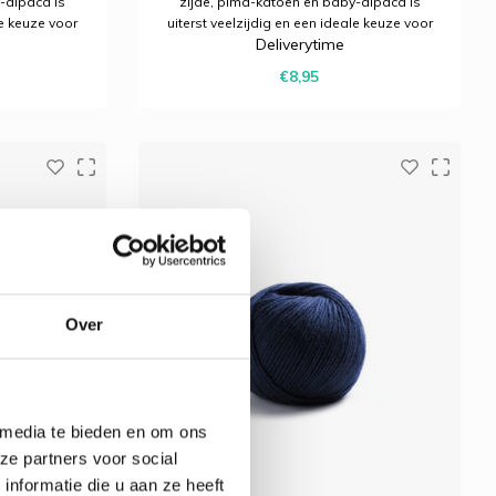
-alpaca is
zijde, pima-katoen en baby-alpaca is
le keuze voor
uiterst veelzijdig en een ideale keuze voor
Deliverytime
enmerkt door
het hele jaar. Het wordt gekenmerkt door
n nobele
een geweldige grip en een nobele
€8,95
e glans.
uitstraling met een lichte glans.
Over
 media te bieden en om ons
ze partners voor social
nformatie die u aan ze heeft