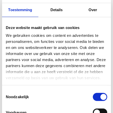
Nalle
Do
Do
Tafelkleden voorbedrukt
Merej
Shetl
Woola
Tiny 
Krein
Toestemming
Details
Over
Nalle
Tafelkleden met telpatroon
PAKO
Torin
Kreini
Nalle
Permi
Veron
Deze website maakt gebruik van cookies
Krein
We gebruiken cookies om content en advertenties te
Novit
Resty
personaliseren, om functies voor social media te bieden
Krein
en om ons websiteverkeer te analyseren. Ook delen we
Novit
Rico 
informatie over uw gebruik van onze site met onze
Krein
partners voor social media, adverteren en analyse. Deze
Novita
Novita
Soint
Rico 
Novita - Halaus -
Novita - Halaus -
partners kunnen deze gegevens combineren met andere
Rainb
0441
1451
informatie die u aan ze heeft verstrekt of die ze hebben
Tuuli
RIOLI
verzameld op basis van uw gebruik van hun services.
Rainb
Novita Halaus is een zacht en
Novita Halaus is een zacht en
Viola
RTO
donzig garen dat wordt gemaakt
donzig garen dat wordt gemaakt
Toestemmingsselectie
Rainb
door alpaca en wol in een
door alpaca en wol in een
Noodzakelijk
katoenen gaas te blazen. Dit
katoenen gaas te blazen. Dit
Viola
Deliverytime
Deliverytime
Stitc
nieuwe type garen geeft een
nieuwe type garen geeft een
Rainb
€5,00
€5,00
€7,90
€7,90
prachtig resultaat! Het lichte
prachtig resultaat! Het lichte
Viola 
garen is geschikt voor veel
garen is geschikt voor veel
Voorkeuren
Studi