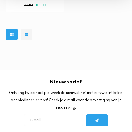
nieuwe type garen geeft een
Ancho
€5,00
€7,90
prachtig resultaat! Het lichte
garen is geschikt voor veel
verschillende luxe
kledingstukken en accessoires.
Do
Nieuwsbrief
Ontvang twee maal per week de nieuwsbrief met nieuwe artikelen,
aanbiedingen en tips! Check je e-mail voor de bevestiging van je
inschrijving.