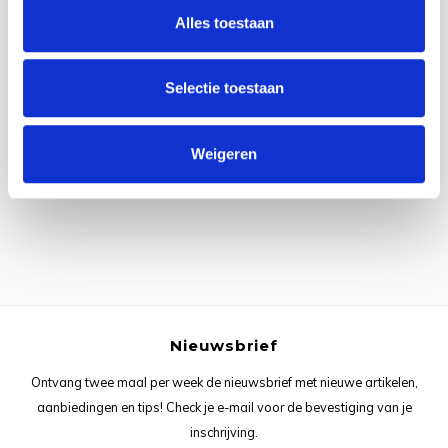
Rainb
Viola
Alles toestaan
Studi
Rainb
Viola
korti
Selectie toestaan
Rainb
Wonde
Verva
Alle reviews
Weigeren
Rainb
Wonde
Je beoordeling toevoegen
Rico M
Rico S
Kleur
Nieuwsbrief
The C
Ontvang twee maal per week de nieuwsbrief met nieuwe artikelen,
Venus 
aanbiedingen en tips! Check je e-mail voor de bevestiging van je
inschrijving.