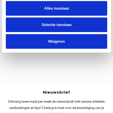
Rainb
Viola
Alles toestaan
Studi
Rainb
Viola
korti
Selectie toestaan
Rainb
Wonde
Verva
Alle reviews
Rainb
Wonde
Weigeren
Je beoordeling toevoegen
Rico M
Rico S
Kleur
The C
Nieuwsbrief
Ontvang twee maal per week de nieuwsbrief met nieuwe artikelen,
Venus 
aanbiedingen en tips! Check je e-mail voor de bevestiging van je