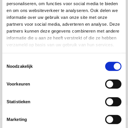
Tafelkleden voorbedrukt
Merej
Shetl
Woola
personaliseren, om functies voor social media te bieden
Toevoegen aan winkelwagen
Tiny 
Krein
Nalle
en om ons websiteverkeer te analyseren. Ook delen we
Buy now, pay later
Tafelkleden met telpatroon
PAKO
Torin
informatie over uw gebruik van onze site met onze
Kreini
Nalle
partners voor social media, adverteren en analyse. Deze
DELEN:
Permi
Veron
partners kunnen deze gegevens combineren met andere
Bekijk meer varianten:
Krein
Novit
informatie die u aan ze heeft verstrekt of die ze hebben
Resty
verzameld op basis van uw gebruik van hun services.
Krein
Novit
Heeft u een vraag over dit
Rico 
artikel?
Toestemmingsselectie
Krein
Soint
Noodzakelijk
Onze medewerker helpt u met plezier! We proberen uw e-mail zo
Rico 
Rainb
Tuuli
snel mogelijk te beantwoorden. Sneller hulp nodig? Bel onze
klantenservice: 0592273685.
Voorkeuren
RIOLI
Rainb
Viola
Stuur een e-mail
RTO
Statistieken
Rainb
Viola
Productomschrijving
Stitc
Rainb
Viola 
Marketing
Studi