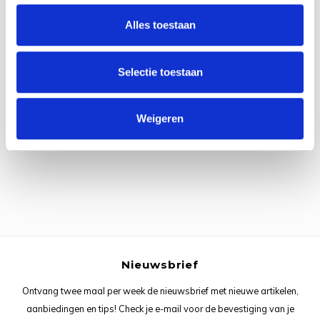
Rainb
Viola
Alles toestaan
Studi
Rainb
Viola
korti
Selectie toestaan
Rainb
Wonde
Verva
Alle reviews
Rainb
Wonde
Weigeren
Je beoordeling toevoegen
Rico M
Rico S
Kleur
The C
Nieuwsbrief
Venus 
Ontvang twee maal per week de nieuwsbrief met nieuwe artikelen,
aanbiedingen en tips! Check je e-mail voor de bevestiging van je