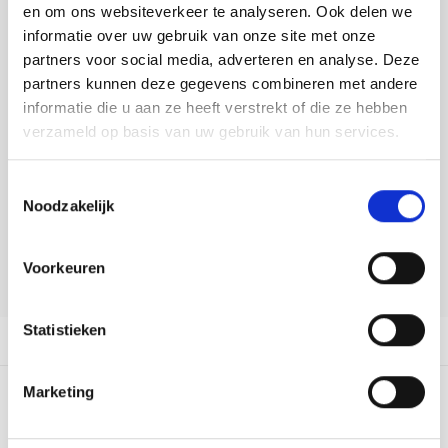
Tafelkleden voorbedrukt
Merej
Shetl
Woola
en om ons websiteverkeer te analyseren. Ook delen we
Soda 
Krein
Nalle
informatie over uw gebruik van onze site met onze
DELEN:
Tafelkleden met telpatroon
PAKO
Torin
partners voor social media, adverteren en analyse. Deze
Bekijk meer varianten:
Tiny 
Kreini
Nalle
partners kunnen deze gegevens combineren met andere
Permi
Veron
informatie die u aan ze heeft verstrekt of die ze hebben
Krein
Novit
verzameld op basis van uw gebruik van hun services.
Heeft u een vraag over dit
Resty
artikel?
Krein
Novit
Toestemmingsselectie
Onze medewerker helpt u met plezier! We proberen uw e-mail zo
Rico 
Noodzakelijk
snel mogelijk te beantwoorden. Sneller hulp nodig? Bel onze
Krein
Soint
klantenservice: 0592273685.
Rico 
Rainb
Tuuli
Voorkeuren
Stuur een e-mail
RIOLI
Rainb
Viola
Statistieken
Productomschrijving
RTO
Rainb
Viola
Marketing
Stitc
0
STERREN OP BASIS VAN
0
BEOORDELINGEN
Rainb
Viola 
0
Reviews
Studi