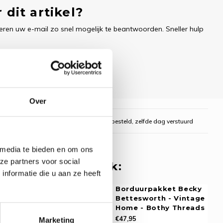
 dit artikel?
ren uw e-mail zo snel mogelijk te beantwoorden. Sneller hulp
Over
gelijk
Voor 16:00 uur besteld, zelfde dag verstuurd
 media te bieden en om ons
ze partners voor social
 misschien ook leuk:
nformatie die u aan ze heeft
rpakket Becky
Borduurpakket Becky
worth - Vintage
Bettesworth - Vintage
g - Bothy
Home - Bothy Threads
s
€47,95
Marketing