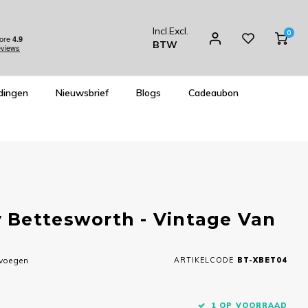
Incl.
Excl.
0
BTW
dingen
Nieuwsbrief
Blogs
Cadeaubon
 Bettesworth - Vintage Van
evoegen
ARTIKELCODE
BT-XBET04
1 OP VOORRAAD