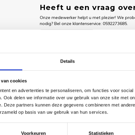
Heeft u een vraag over
Onze medewerker helpt u met plezier! We probe
nodig? Bel onze klantenservice: 0592273685.
Stuur een e-mail
Details
Goedgekeurd door Webwinkelkeur
betaling achteraf mo
 van cookies
ent en advertenties te personaliseren, om functies voor social
. Ook delen we informatie over uw gebruik van onze site met on
Dit vind je
e. Deze partners kunnen deze gegevens combineren met andere i
erzameld op basis van uw gebruik van hun services.
Borduu
Bettes
Campin
Thread
Voorkeuren
Statistieken