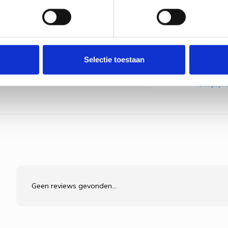
€47,95
Bekijk pr
Borduu
Bettes
Carniva
Selectie toestaan
Thread
€47,95
Bekijk pr
Geen reviews gevonden...