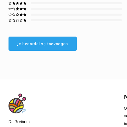
Je beoordeling toevoegen
O
a
De Breibrink
b