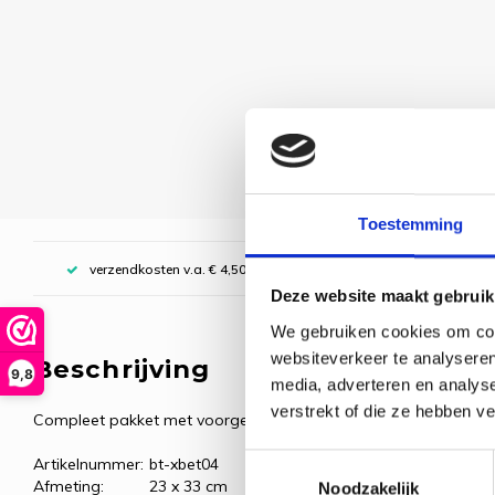
Toestemming
verzendkosten v.a. € 4,50, boven € 70,00 gratis (NL)
Deze website maakt gebruik
We gebruiken cookies om cont
websiteverkeer te analyseren
Beschrijving
9,8
media, adverteren en analys
verstrekt of die ze hebben v
Compleet pakket met voorgesorteerde borduurgarens.
Toestemmingsselectie
Artikelnummer:
bt-xbet04
Afmeting:
23 x 33 cm
Noodzakelijk