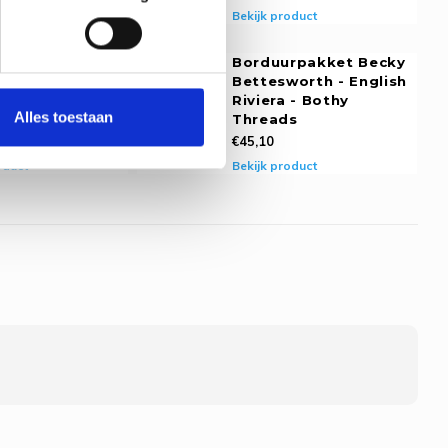
Bekijk product
oduct
rpakket Becky
Borduurpakket Becky
worth - Vintage
Bettesworth - English
l - Bothy
Riviera - Bothy
Alles toestaan
s
Threads
€45,10
oduct
Bekijk product