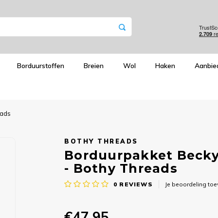
Borduurstoffen
Breien
Wol
Haken
Aanbie
eads
BOTHY THREADS
Borduurpakket Becky
- Bothy Threads
0
REVIEWS
Je beoordeling to
€47,95