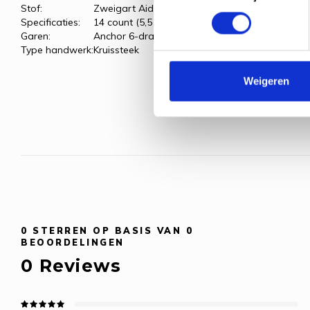
Stof:
Zweigart Aida, wit
Specificaties:
14 count (5,5 kr/cm)
Garen:
Anchor 6-draads borduurgaren
Type handwerk:
Kruissteek
Weigeren
0
STERREN OP BASIS VAN
0
BEOORDELINGEN
0
Reviews