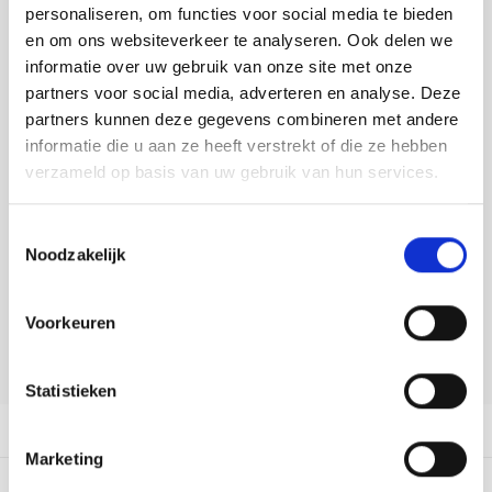
Tafelkleden voorbedrukt
Merej
Shetl
Woola
personaliseren, om functies voor social media te bieden
Toevoegen aan winkelwagen
Tiny 
Krein
Nalle
en om ons websiteverkeer te analyseren. Ook delen we
Buy now, pay later
Tafelkleden met telpatroon
PAKO
Torin
informatie over uw gebruik van onze site met onze
Kreini
Nalle
partners voor social media, adverteren en analyse. Deze
DELEN:
Permi
Veron
partners kunnen deze gegevens combineren met andere
Bekijk meer varianten:
Krein
Novit
informatie die u aan ze heeft verstrekt of die ze hebben
Resty
verzameld op basis van uw gebruik van hun services.
Krein
Novit
Heeft u een vraag over dit
Rico 
artikel?
Toestemmingsselectie
Krein
Soint
Noodzakelijk
Onze medewerker helpt u met plezier! We proberen uw e-mail zo
Rico 
Rainb
Tuuli
snel mogelijk te beantwoorden. Sneller hulp nodig? Bel onze
klantenservice: 0592273685.
Voorkeuren
RIOLI
Rainb
Viola
Stuur een e-mail
RTO
Statistieken
Rainb
Viola
Productomschrijving
Stitc
Rainb
Viola 
Marketing
Studi